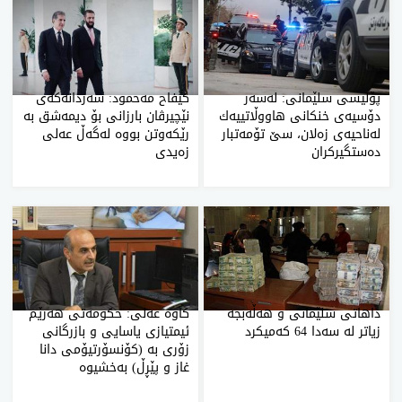
پۆلیسی سلێمانی: له‌سه‌ر
كیفاح مه‌حمود: سه‌ردانه‌كه‌ی
دۆسیه‌ی خنكانی هاووڵاتییه‌ك
نێچیرڤان بارزانی بۆ دیمه‌شق به‌
له‌ناحیه‌ی زه‌لان، سێ تۆمه‌تبار
رێكه‌وتن بووه‌ له‌گه‌ڵ عه‌لی
ده‌ستگیركران
زه‌یدی
داهاتی سلێمانی و هه‌ڵه‌بجه‌
كاوه‌ عه‌لی‌: حكومه‌تی‌ هه‌رێم
زیاتر له‌ سه‌دا 64 كه‌میكرد
ئیمتیازی یاسایی و بازرگانی
زۆری به‌ (كۆنسۆرتیۆمی دانا
غاز و پێڕڵ) به‌خشیوه‌