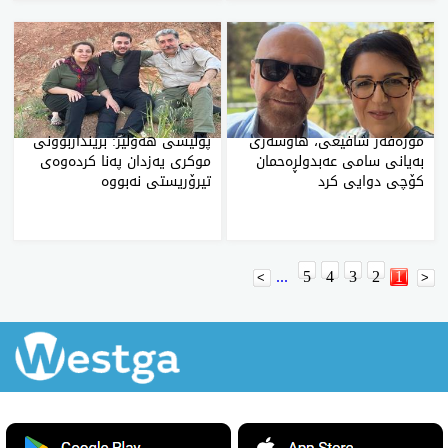
موزه‌فه‌ر شافیعی، هاوسه‌ری
پۆلیسی هەولێر: برینداربوونی
به‌یانی سامی عه‌بدولڕه‌حمان
موکری یەزدان پەنا کردەوەی
كۆچی‌ دوایی كرد
تیرۆریستی نەبووە
...
5
4
3
2
1