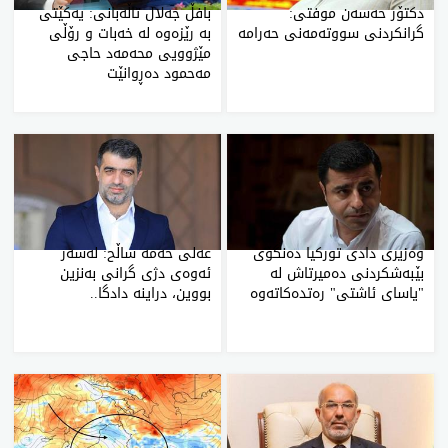
دکتۆر حەسەن موفتی:
بافڵ جەلال تاڵەبانی: یەکێتی
گرانکردنی سووتەمەنی حەرامە
بە رێزەوە لە خەبات و رۆڵی
مێژوویی محەمەد حاجی
مەحمود دەڕوانێت
وەزیری دادی تورکیا دەنگۆی
عه‌لی‌ حه‌مه‌ ساڵح: له‌سه‌ر
بێبەشکردنی دەمیرتاش لە
ئه‌وه‌ی دژی گرانی به‌نزین
"یاسای ئاشتی" رەتدەکاتەوە
بووین، دراینه‌ دادگا..