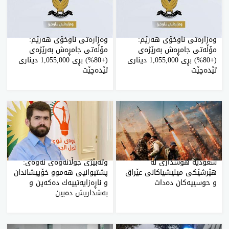
وەزارەتی ناوخۆی هەرێم:
وەزارەتی ناوخۆی هەرێم:
مۆڵەتی جامڕەش بەرێژەی
مۆڵەتی جامڕەش بەرێژەی
(+80%) بڕی 1,055,000 دیناری
(+80%) بڕی 1,055,000 دیناری
تێدەچێت
تێدەچێت
سعودیە هۆشداری لە
وته‌بێژی‌ جوڵانه‌وه‌ی‌ نه‌وه‌ی‌:
هێرشێکی میلیشیاکانی عێراق
پشتیوانیی هه‌موو خۆپیشاندان
و حوسییەکان دەدات
و ناڕه‌زایه‌تییه‌ك ده‌كه‌ین و
به‌شداریش ده‌بین