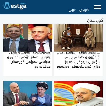
کوردی
عربی
کوردستان
مەسعود بارزانی: پێزانینی خۆم
سەرۆکایەتی هەرێم و پارتی
بۆ مێژوو و خەباتی پارتی
زانیاری لەسەر دۆخی ئەمنی و
سۆسیال دیموکرات کە بۆ
سیاسی هەرێمی کوردستان
دۆزی کورد داوییەتی دەردەبڕم
دەخەنەروو