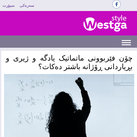
سەرەکی
سپۆرت
‌چۆن فێربوونی ماتماتیک یادگە و ژیری و
بڕیاردانی ڕۆژانە باشتر دەکات؟