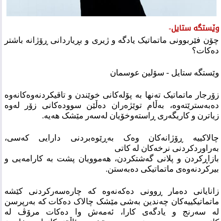
وێستگە ستایل-
چۆن فێربوونی ماتماتیک یادگە و ژیری و بڕیاردانی ڕۆژانە باشتر
دەکات؟
وێستگە ستایل - سۆلین عوسمان
زۆرجار ماتماتیک تەنها بە پۆلەکانی خوێندن و تاقیکردنەوەکانەوە
دەبەسترێتەوە، بەڵام
توێژەران دەڵێن سوودەکانی زۆر لەوە
زیاترن و کاریگەری ڕاستەوخۆیان لەسەر مێشک هەیە.
چالاکییە ڕۆژانەکان وەک بەڕێوەبردنی دارایی کەسی،
بەراوردکردنی نرخەکان لە کاتی
بازاڕکردن و پلانی گەشتکردن، هەموویان پشت بە کارامەیی و
بیرکردنەوەی ماتماتیکی
دەبەستن.
زانایانی دەمار ڕوونی دەکەنەوە کە چارەسەرکردنی کێشە
ماتماتیکییەکان چەندین بەشی
مێشک چالاک دەکات کە بەرپرسن
لە سەرنج و یادگەی کارا، ئەمەش وا دەکات مرۆڤ لە