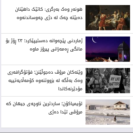
هونەر وەک بەرگری: کاتێک داهێنان
دەبێتە چەک لە دژی چەوساندنەوە
ژماردنی پێچەوانە دەستیپێکرد؛ ٢٣ ڕۆژ بۆ
مانگی ڕەمەزانی پیرۆز ماوە
وێنەکان مرۆڤ دەجوڵێنن؛ فۆتۆگرافەری
وەک بەڵگە لە بزووتنەوە کۆمەڵایەتییە
مۆدێرنەکاندا
ئۆیمیاکۆن؛ ساردترین ناوچەی جیهان کە
مرۆڤی تێدا دەژی