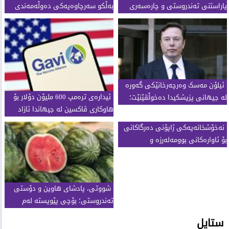
پاراستنی تەندروستی و چارەسەری
بەڵکو سەرچاوەیەکی دەوڵەمەندی
سروشتی
تەندروستییە
ئیلۆن مەسک وەرچەرخانێکی گەورە
ئیدارەی ترەمپ 600 ملیۆن دۆلار بۆ
لە جیهانی پزیشکیدا دەخوڵقێنێت؛
هاوکاری ڤاکسین لە جیهاندا ئازاد
بینایی بۆ نابیناکان دەگەڕێتەوە
دەکات
نەخۆشخانەیەکی ژاپۆنی دەرگاکانی
بۆ ئاوارەکانی بوومەلەرزە و
ئاژەڵەکانیان دەکاتەوە
شووتی، پادشای هاوین و دۆستی
تەندروستی؛ بۆچی پێویستە لەم
وەرزەدا بیخۆین؟
ستایل