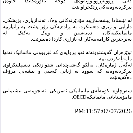
کاتی
ڕووبەڕووبوونەوەی دۆخە ئاڵۆزەکاندا خاوەن
بیرکردنەوەیەکی ڕێکخراو بێت.
لە ئێستادا پیشەسازییە مۆدێرنەکانی وەک ئەندازیاری، پزیشکی،
دارایی و ژیری دەستکرد،
بە ڕادەیەکی زۆر پشت بە زانیارییە
ماتماتیکییەکان دەبەستن و وەک یەکێک لە
بەنرخترین
کارامەییەکان لە بازاڕی کاردا دەبینرێت.
توێژەران گەیشتوونەتە ئەو بڕوایەی کە فێربوونی ماتماتیک تەنها
مامەڵەکردن نییە
لەگەڵ ژمارەکان، بەڵکو گەشەپێدانی شێوازێکی دیسپلینکراوی
بیرکردنەوەیە کە سوود بە
ژیانی کەسی و پیشەیی مرۆڤ
دەگەیەنێت.
سەرچاوە: کۆمەڵەی ماتماتیکی ئەمریکی، ئەنجومەنی نیشتمانی
مامۆستایانی ماتماتیک،OECD
.
PM:11:57:07/07/2026