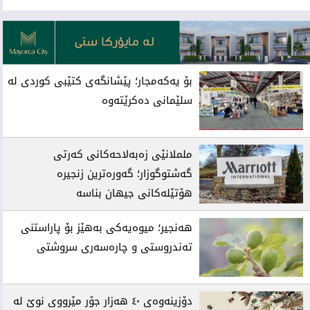
ئه‌م بابه‌ته 680 جار خوێنراوه‌ته‌وه‌‌
بۆ یەکەمجار؛ پێشانگەی کتێبی کوردی لە
سلێمانی دەکرێتەوە
ململانێی زەبەلاحەکانی کەرتی
گەشتوگوزار؛ گەورەترین زنجیرە
هۆتێلەکانی جیهان بناسە
هەنجیر؛ میوەیەکی بەهێز بۆ پاراستنی
تەندروستی و چارەسەری سروشتی
دۆزینەوەی ٤٠ هەزار جۆر مێرووی نوێ لە