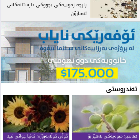
پارچە زەوییەکی بچووکی دارستانەکانی
ئەمازۆن
تەندروستی
هەنجیر؛ میوەیەکی بەهێز بۆ
گوڵی گوڵەبەڕۆژە؛ تەنیا جوانی نییە