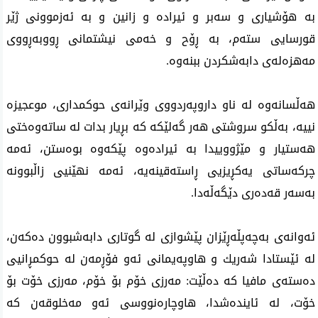
بە هۆشیاری و سەبر و ئیرادە و زانین و بە ئەزموونی ژێر
قورسایی ستەم، بە ڕۆح و خەمی نیشتمانی ڕووبەڕووی
مەهزەلەی دابەشكردن ببنەوە.
هەڵسانەوە لە ناو داروپەردووی وێرانەی حوكمداری، موعجیزە
نییە، بەڵكو سروشتی هەر گەلێكە كە بڕیار بدات لە ساتەوەختی
هەستیار و مێژووییدا بە ئیرادەوە پێكەوە بوەستن، ئەمە
چركەساتی یەكڕیزیی ڕاستەقینەیە، ئەمە نهێنیی زاڵبوونە
بەسەر قەدەری دێگەڵەدا.
ئەوانەی بەچەپڵەڕێزان پێشوازی لە گوتاری دابەشبوون دەكەن،
لە ئێستادا شەریك و هاوپەیمانی ئەو فۆڕمەن لە حوكمڕانیی
دەستەی مافیا كە دەڵێت: مەرزی خۆم بۆ خۆم، مەرزی خۆت بۆ
خۆت، لە ئایندەشدا، هاوچارەنووسی ئەو مەخلوقەن كە