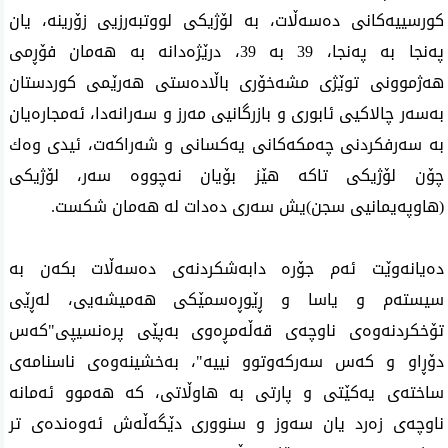
كورسییەكانی دەسەڵات، بە لۆژیكی لووتبەرزیی زۆرینە، یان
پەنجا بە پەنجا، 39 بە 39، درێژەدانە بە هەمان فۆڕمی
هەژموونی توێژی مشەخۆری باڵادەستی هەرێمی كوردستان
بەسەر چالاكیی ئابوری و بازرگانیی مەرز و سەرانەدا، ئەمجارەیان
بە سەرفكردنی چەمكەكانی یەكسانی و شەراكەت، ئیدی وەك
چۆن لۆژیكی تاكە هێز بۆیان نەچووە سەر، لۆژیكی
(هاوپەیمانیی سجن)یش سەری دەدات لە هەمان شكست.
دەیانەوێت ئەم جۆرە دابەشكردنەی دەسەڵات بكەن بە
سیستەم و یاسا و ڕێوڕەسمێكی هەمیشەیی، لەڕێی
تۆخكردنەوەی ناوچەی قەڵەمڕەوی بەپێی پرەنسیپی"كەس
دۆڕاو و كەس سەركەوتوو نییە"، بەخشینەوەی ناسنامەی
ساختەی یەكێتی و پارتی بە هاوڵاتی، كە هەموو ئەمانە
ناوچەی زەرد یان سەوز و سنووری دێگەڵەش ئەوەندەی تر