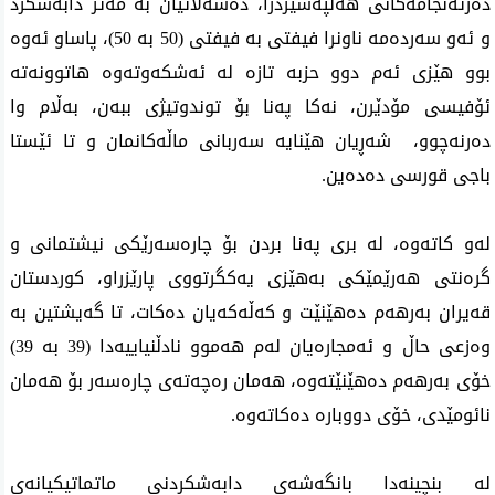
دەرئەنجامەكانی هەڵپەسێردرا، دەسەڵاتیان بە مەتر دابەشكرد
و ئەو سەردەمە ناونرا فیفتی بە فیفتی (50 بە 50)، پاساو ئەوە
بوو هێزی ئەم دوو حزبە تازە لە ئەشكەوتەوە هاتوونەتە
ئۆفیسی مۆدێرن، نەكا پەنا بۆ توندوتیژی ببەن، بەڵام وا
دەرنەچوو، شەڕیان هێنایە سەربانی ماڵەكانمان و تا ئێستا
باجی قورسی دەدەین.
لەو كاتەوە، لە بری پەنا بردن بۆ چارەسەرێكی نیشتمانی و
گرەنتی هەرێمێكی بەهێزی یەكگرتووی پارێزراو، كوردستان
قەیران بەرهەم دەهێنێت و كەڵەكەیان دەكات، تا گەیشتین بە
وەزعی حاڵ و ئەمجارەیان لەم هەموو نادڵنیاییەدا (39 بە 39)
خۆی بەرهەم دەهێنێتەوە، هەمان رەچەتەی چارەسەر بۆ هەمان
نائومێدی، خۆی دووبارە دەكاتەوە.
لە بنچینەدا بانگەشەی دابەشكردنی ماتماتیكیانەی