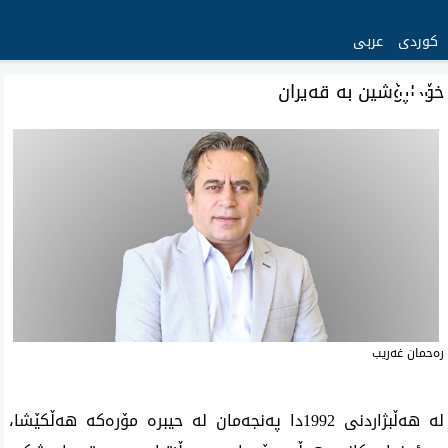
کوردی
عربی
خۆداپۆشین بە قەیران
‌ره‌حمان غه‌ریب
لە هەڵبژاردنی 1992دا پەنجەمان لە حیبرە مۆرەكە هەڵكێشا،