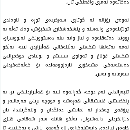
دەكاتەوە ئەمری واقعێكی تاڵ.
ئەوەی رۆژانە لە گوتاری سەركردەی توڕە و ناوەندی
توێژینەوەی وابەستە و پێشكەشكاری شیكپۆش، وەك تەڵە بە
ڕووتدا دەتەقنەوە و نیاز وایە ببنە دەستوورێكی نەنووسراو،
ئەمە بەتەنها شكستی بەڵێنەكانی هەڵبژاردن نییە، بەڵكو
شكستی قۆناغ و تەواوی سیستم و بونیادی حوكمڕانیی
دەستەیەكی مشەخۆری ئارەزوومەندە بۆ كەڵەكەكردنی
سەرمایە و بەس.
تێپەڕاندنی ئەم دۆخە، گەڕانەوە نییە بۆ هەڵبژاردنێكی تر، بە
ڕێكخستنی فێستیڤاڵی هەڕەشە و مووچە بڕینی فەرمانبەر و
پرۆڤەی چەكدار لە نمایشی دەنگدان و وێنەگرتنیدا، یان
دیزانكردنی دابەشبونن، بەڵكو هاتنە سەر شەقامی هێزی
خاوەن ئیرادەی دابەشنەكراوی ناو گەمەی پارتی و یەكێتییە، تا