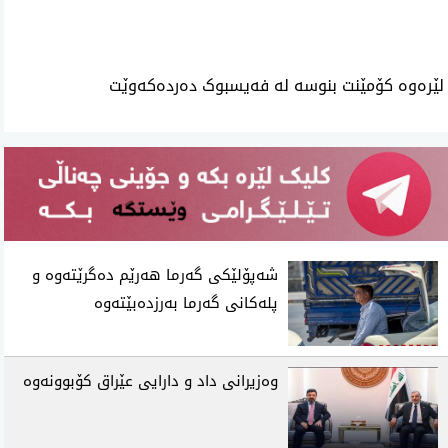
لێرەوە کۆمێنت بنوسە لە فەیسبوک دەردەکەوێت
شەپۆلێکی گەرما هەرێم دەگرێتەوە و
پلەکانی گەرما بەرزدەبێتەوە
وەزیرانی داد و دارایی عێراق کۆبوونەوە