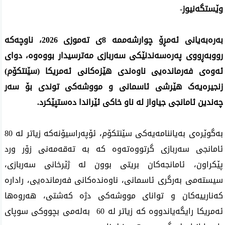
وێستگەنیوز-
بەرەبەیانی ئەمڕۆ چوارشەممە 8ی تەموزی 2026، ناوچەکە 
رووبەڕووی پەرەسەندنێکی سەربازی مەترسیدار بووەوە، دوای 
ئەوەی فەرماندەیی ناوەندی هێزەکانی ئەمریکا (سێنتکۆم) 
زنجیرەیەک هێرشی ئاسمانی و مووشەکی توندی بۆ سەر 
چەندین ئامانجی جیاواز لە ناو خاکی ئێراندا دەستپێکرد.
بەگوێرەی بەیاننامەیەکی سێنتکۆم، ئۆپەراسیۆنەکە زیاتر لە 80 
ئامانجی سەربازی گرتووەتەوە کە بە تەقەمەنی زۆر ورد 
پێکراون، ئامانجەکان بریتی بوون لە ژێرخانی سەربازی، 
سیستەمی بەرگری ئاسمانی، ناوەندەکانی فەرماندەیی، رادارە 
کەنارییەکان و توانای مووشەکی دژە کەشتی، هەروەها 
ئەمریکا رایگەیاندووە کە زیاتر لە 60  بەلەمی بچووکی سوپای 