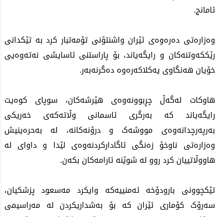
ئامانج.
وەزارەتی دەرەوەی ئێران واشنتۆنی تۆمەتبار کرد بە تێکدانی 
رێککەوتنەکان و رایگەیاند، بۆ پاراستنی ئاسایشی نەتەوەیی 
خۆیان هەنگاوی یەکلاکەرەوە دەگرنەبەر.
هاوکات لەگەڵ چڕبوونەوەی هێرشەکان، سوپای کوەیت 
رایگەیاند کە بەرگری ئاسمانی وڵاتەکەی خەریکی 
بەرپەرچدانەوەی مووشەک و درۆنەکانە، لە بەحرەینیش 
وەزارەتی ناوخۆ زەنگی ئاگادارکردنەوەی لێدا و داوای لە 
هاووڵاتییان کرد روو لە شوێنە ئارامەکان بکەن.
تێکچوونی بارودۆخە ئەمنییەکە وایکرد مەسعود پزشکیان، 
سەرۆک کۆماری ئێران کە بۆ بەشداریکردن لە مەراسیمی 