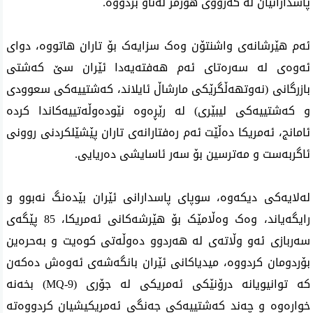
پاسدارانیان لە گەرووی هورمز لەناو بردووە.
ئەم هێرشانەی واشنتۆن وەک سزایەک بۆ تاران هاتووە، دوای 
ئەوەی لە سەرەتای ئەم هەفتەیەدا ئێران سێ کەشتی 
بازرگانی (نەوتهەڵگرێکی مارشاڵ ئایلاند، کەشتییەکی سعوودی 
و کەشتییەکی لیبێری) لە رێڕەوە نێودەوڵەتییەکاندا کردە 
ئامانج، ئەمریکا دەڵێت ئەم رەفتارانەی تاران پێشێلکردنی روونی 
ئاگربەست و مەترسین بۆ سەر ئاسایشی دەریایی.
لەلایەکی دیکەوە، سوپای پاسدارانی ئێران بێدەنگ نەبوو و 
رایگەیاند، وەک وەڵامێک بۆ هێرشەکانی ئەمریکا، 85 پێگەی 
سەربازی ئەو وڵاتەی لە هەردوو دەوڵەتی کوەیت و بەحرەین 
بۆردومان کردووە، میدیاکانی ئێران بانگەشەی ئەوەش دەکەن 
کە توانیویانە درۆنێکی ئەمریکی لە جۆری (MQ-9) بخەنە 
خوارەوە و چەند کەشتییەکی جەنگی ئەمریکیشیان کردووەتە 