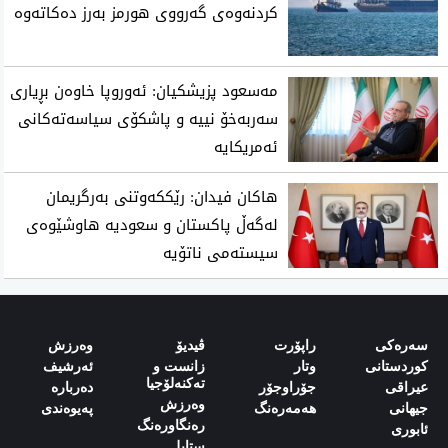
كردنه‌وه‌ی‌ گه‌رووی هورمز به‌رز ده‌كاته‌وه‌
مەسعود پزیشکیان: ئەوروپا خاوەن بڕیاری
سەربەخۆ نییە و پاشکۆی سیاسەتەکانی
ئەمریکایە
هاکان فیدان: رێککەوتنی بەرگریمان
لەگەڵ پاکستان و سعودیە هاوشێوەی
سیستەمی ناتۆیە
سەرەکی
راپۆرت
ڤیدیۆ
وەرزش‌
کوردستانی
وتار
زانست و
ئەرشیف
تەکنەلۆجیا
‌‌عیراقی‌
جۆراوجۆر
دەربارە‌
وەرزش
‌‌جیهانی‌
هەمەرەنگ
پەیوەندی‌
رەنگاورەنگ
‌‌ئابوری‌
ستایل‌