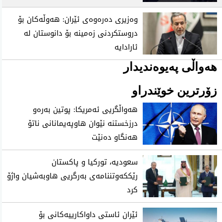
وەزیری دەرەوەی ئێران: هەوڵەکان بۆ
دروستکردنی زەمینە بۆ دانوستان لە
ئارادایە
هەواڵی پەیوەندیدار
زۆرترین خوێندراو
هەواڵگریی ئەمریکا: پوتین بەرەو
درزخستنە نێوان هاوپەیمانانی ناتۆ
هەنگاو دەنێت
سعودیه‌، توركیا و پاكستان
رێككه‌وتننامه‌ی به‌رگریی هاوبه‌شیان واژۆ
كرد
ئێران ئاستی‌ داواكارییه‌كانی‌ بۆ