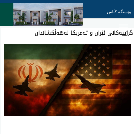
وێستگە کڵاس
گرژییەکانی ئێران و ئەمریکا لەهەڵکشاندان