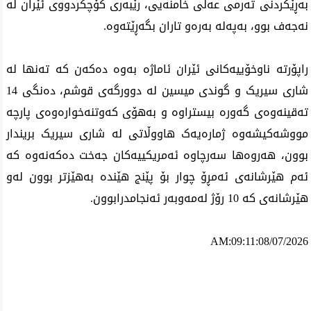
بەڕێکردنی تەرمی عەلی خامنەیی، رێبەری کۆچکردووی ئێران لە 
نەجەف بوو، بەپەلە بەرەو تاران بگەڕێتەوە.
راپۆرتە ناوخۆییەکانی ئێران ئاماژە بەوە دەکەن کە تەنها لە 
شاری سیریک و گوندی میسین لە دوورگەی قوشم، دەنگی 14 
تەقینەوەی گەورە بیستراوە و بەهۆی کەوتنەخوارەوەی پارچە 
مووشەکیشەوە ژمارەیەک هاووڵاتی لە شاری سیریک بریندار 
بوون، هەروەها سەرچاوە ئەمریکییەکان جەخت دەکەنەوە کە 
ئەم هێرشانەی ئەمڕۆ چوار بۆ پێنج هێندە بەهێزتر بوون لەو 
هێرشانەی کە 10 رۆژ لەمەوبەر ئەنجامدرابوون.
AM:09:11:08/07/2026
ئه‌م بابه‌ته 764 جار خوێنراوه‌ته‌وه‌‌