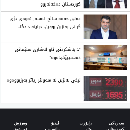
کوردستان دەخەنەروو
عه‌لی‌ حه‌مه‌ ساڵح: له‌سه‌ر ئه‌وه‌ی دژی
گرانی به‌نزین بووین، دراینه‌ دادگا..
"دابه‌شكردنی ئاو له‌شاری سلێمانی
ده‌ستیپێكرده‌وه‌"
نرخی‌ به‌نزین له‌ هه‌ولێر زیاتر به‌رزبووه‌وه‌
سەرەکی
راپۆرت
ڤیدیۆ
وەرزش‌
کوردستانی
وتار
زانست و
ئەرشیف