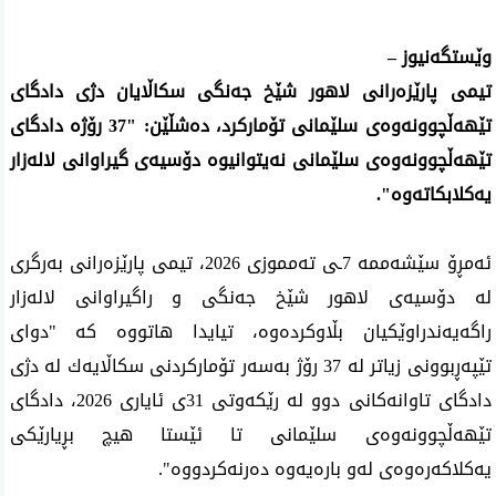
وێستگه‌نیوز –
تیمی پارێزه‌رانی لاهور شێخ جه‌نگی سكاڵایان دژی دادگای
تێهه‌ڵچوونه‌وه‌ی سلێمانی تۆماركرد، ده‌شڵێن: "37 رۆژه‌ دادگای
تێهه‌ڵچوونه‌وه‌ی سلێمانی نه‌یتوانیوه‌ دۆسیه‌ی گیراوانی لاله‌زار
یه‌كلابكاته‌وه‌".
ئه‌مڕۆ سێشه‌ممه‌ 7ـی ته‌مموزی 2026، تیمی پارێزه‌رانی به‌رگری
له‌ دۆسیه‌ی لاهور شێخ جه‌نگی و راگیراوانی لاله‌زار
راگه‌یه‌ندراوێكیان بڵاوكرده‌وه‌، تیایدا هاتووه‌ كه‌ "دوای
تێپه‌ڕبوونی زیاتر له‌ 37 رۆژ به‌سه‌ر تۆماركردنی سكاڵایه‌ك له‌ دژی
دادگای تاوانه‌كانی دوو له‌ رێكه‌وتی 31ی ئایاری 2026، دادگای
تێهه‌ڵچوونه‌وه‌ی سلێمانی تا ئێستا هیچ بڕیارێكی
یه‌كلاكه‌ره‌وه‌ی له‌و باره‌یه‌وه‌ ده‌رنه‌كردووه‌".