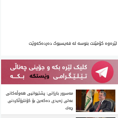
ئه‌م بابه‌ته 1140 جار خوێنراوه‌ته‌وه‌‌
لێرەوە کۆمێنت بنوسە لە فەیسبوک دەردەکەوێت
مه‌سرور بارزانی: پشتیوانیی هه‌وڵه‌كانی
عه‌لی زه‌یدی ده‌كه‌ین بۆ كۆنترۆڵكردنی
چه‌ك