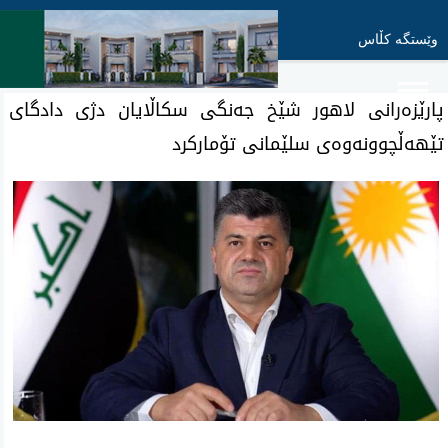
وێستگە کڵاس
پارێزه‌رانی لاهور شێخ جه‌نگی سكاڵایان دژی دادگای
تێهه‌ڵچوونه‌وه‌ی سلێمانی تۆماركرد