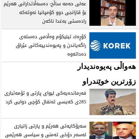
عه‌لی‌ حه‌مه‌ ساڵح: ده‌سه‌ڵاتدارانی‌ هه‌رێم
بۆ قازانجی‌ دوو كۆمپانیا نەوتەکە
راده‌ستی بەغدا ناكه‌ن
كۆڕه‌ك تیلیكۆم وه‌ڵامی ده‌سته‌ی
راگه‌یاندن و په‌یوه‌ندییه‌كانی‌ عێراق
ده‌داته‌وه‌
هەواڵی پەیوەندیدار
زۆرترین خوێندراو
فه‌رمانده‌یه‌كی لیوای پارتی و تۆمه‌تباری
285ی كه‌یسی ئه‌نفال كۆچی دوایی كرد
سەرۆکایەتی هەرێم و پارتی زانیاری
لەسەر دۆخی ئەمنی و سیاسی هەرێمی