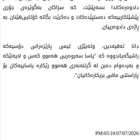
دادوه‌ره‌كاندا بسه‌پێنێت، كه‌ سزاكان به‌گوێره‌ی جۆری
پێشێلكارییه‌كه‌ ده‌ستپێده‌كات و ده‌كرێت بگاته‌ كۆتایی‌هێنان به‌
ڕاژه‌ی دادوه‌رییان.
دانا ته‌قیه‌دین، وته‌بێژی تیمی پارێزه‌رانی دۆسیه‌كه‌
راشیگه‌یاندووه‌ كه‌ "یاسا سه‌روه‌ریی هه‌موو كه‌س و لایه‌نێكه‌
و به‌رده‌وام ده‌بن له‌ گرتنه‌به‌ری هه‌موو رێكاره‌ یاساییه‌كان بۆ
پاراستنی مافی بریكاره‌كانیان".
PM:05:18:07/07/2026