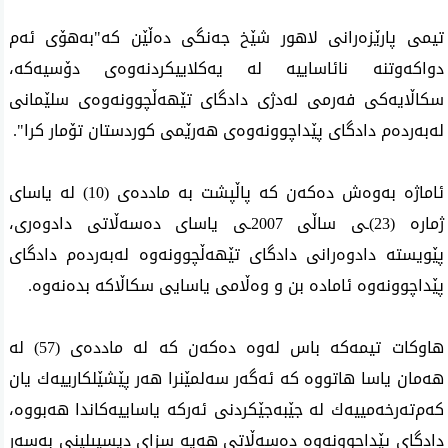
تیمی پارێزه‌رانی لاهور شێخ جه‌نگی ده‌ڵێن كه‌"به‌هۆی ئه‌م
دواكه‌وتنه‌ نائاساییه‌ له‌ یه‌كلاییكردنه‌وه‌ی دۆسیه‌كه‌،
سكاڵایه‌كی فه‌رمی له‌دژی دادگای تێهه‌ڵچوونه‌وه‌ی سلێمانی
له‌به‌رده‌م دادگای پێداچوونه‌وه‌ی هه‌رێمی كوردستان تۆمار كرا".
ئاماژه‌ به‌وه‌ش ده‌كه‌ن كه‌ پاڵپشت به‌ مادده‌ی (10) له‌ یاسای
ژماره‌ (23)ـی ساڵی 2007ـی یاسای ده‌سه‌ڵاتی دادوه‌ری،
پێویسته‌ دادوه‌رانی دادگای تێهه‌ڵچوونه‌وه‌ له‌به‌رده‌م دادگای
پێداچوونه‌وه‌ ئاماده‌ بن و وه‌ڵامی یاسایی سكاڵاكه‌ بده‌نه‌وه‌.
هاوكات تیمه‌كه‌ باس له‌وه‌ ده‌كه‌ن كه‌ له‌ مادده‌ی (57) له‌
هه‌مان یاسا هاتووه‌ كه‌ ئه‌گه‌ر سه‌لمێنرا هه‌ر پێشێلكارییه‌ك یان
كه‌م‌ته‌رخه‌مییه‌ك له‌ جێبه‌جێكردنی ئه‌ركه‌ یاساییه‌كاندا هه‌بووه‌،
دادگای پێداچوونه‌وه‌ ده‌سه‌ڵاتی هه‌یه‌ سزای دیسیپلینی به‌سه‌ر