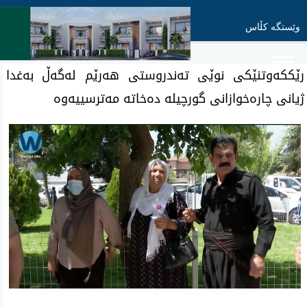
وێستگە کڵاس
رێککەوتنێکی نوێی تەندروستی هەرێم لەگەڵ بەغدا
ژیانی چارەخوازانی گورچیلە دەخاتە مەترسییەوە