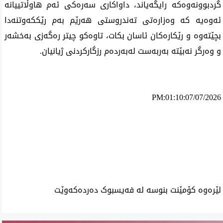
گردبوونەوەکە رایگەیاند، داواکاری سەرەکی ئەم هاوڵاتییانە 
ئەوەیە کە وەزارەتی تەندروستی هەرێم بەم رێککەوتنەدا 
بچێتەوە و رێکارەکان ئاسان بکات، تاوەکو چیتر رەگەزی بەخشەر 
و وەرگر نەبێتە بەربەست لەبەردەم رزگارکردنی ژیانیان.
PM:01:10:07/07/2026
ئه‌م بابه‌ته 752 جار خوێنراوه‌ته‌وه‌‌
لێرەوە کۆمێنت بنوسە لە فەیسبوک دەردەکەوێت