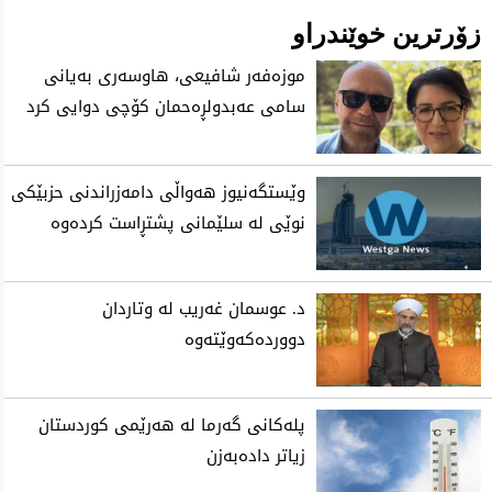
زۆرترین خوێندراو
موزه‌فه‌ر شافیعی، هاوسه‌ری به‌یانی
سامی عه‌بدولڕه‌حمان كۆچی‌ دوایی كرد
وێستگەنیوز هەواڵی دامەزراندنی حزبێکی
نوێی لە سلێمانی پشتڕاست کردەوە
د. عوسمان غەریب لە وتاردان
دووردەکەوێتەوە
پلەکانی گەرما لە هەرێمی کوردستان
زیاتر دادەبەزن