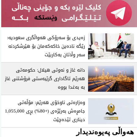
زەیدی بۆ سەرۆکی هەواڵگری سعودیە:
رێگە نادەین خاکەکەمان بۆ هێرشکردنە
سەر وڵاتان بەکاربێت
دانە غاز و نەوتی هیلال: حکومەتی
هەرێم ئاگاداری گرێبەستی فرۆشتنی غاز
بە بەغدا بووە
وەزارەتی ناوخۆی هەرێم: مۆڵەتی
جامڕەش بەرێژەی (+80%) بڕی 1,055,000
دیناری تێدەچێت
هەواڵی پەیوەندیدار