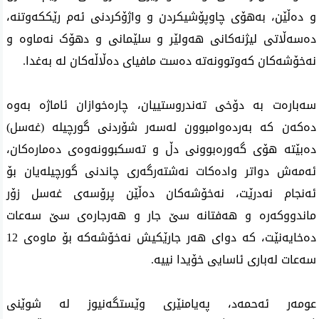
و دەڵێن، بەهۆی چاوپۆشیکردن و واژۆکردنی ئەم رێککەوتنە، 
دەسەڵاتی لیژنەکانی هەولێر و سلێمانی و دهۆک نەماوە و 
نەخۆشەکان کەوتوونەتە دەست مافیای دەڵاڵەکان لە بەغدا.
سەبارەت بە دۆخی تەندروستییان، چارەخوازان ئاماژە بەوە 
دەکەن کە بەردەوامبوون لەسەر شۆردنی گورچیلە (غەسل) 
دەبێتە هۆی گەورەبوونی دڵ و تەسکبوونەوەی دەمارەکان، 
ئەمەش دواتر وادەکات نەشتەرگەری چاندنی گورچیلەیان بۆ 
ئەنجام نەدرێت، نەخۆشەکان دەڵێن پرۆسەی غەسل زۆر 
ماندووکەرە و هەفتانە سێ جار و هەرجارەی سێ سەعات 
دەخایەنێت، کە دوای هەر جارێکیش نەخۆشەکە بۆ ماوەی 12 
سەعات لەباری ئاسایی خۆیدا نییە.
عومەر ئەحمەد، پەیامنێری وێستگەنیوز لە شوێنی 