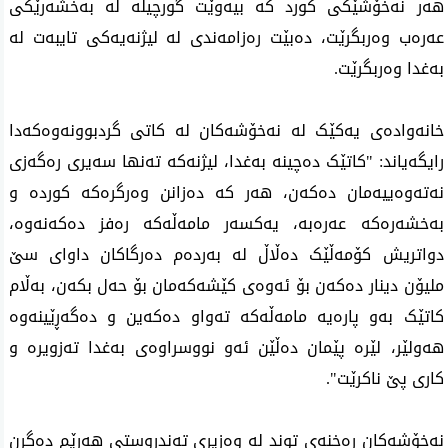
هەر نەخۆشێکی کورد کە بیەوێت گورچیلە لە بەخشەرێکی 
عەرەب وەربگرێت، دەبێت رەزامەندی لە لیژنەیەکی تایبەت لە 
بەغدا وەربگرێت.
خانەوادەی یەکێک لە نەخۆشەکان لە کاتی گردبوونەوەکەدا 
رایگەیاند: "کاتێک دەچینە بەغدا، لیژنەکە تەنها سەیری رەگەزی 
نەتەوەییەمان دەکەن، هەر کە دەزانن وەرگرەکە کوردە و 
بەخشەرەکە عەرەبە، یەکسەر مامەڵەکە رەفز دەکەنەوە، 
دواتریش کۆمەڵێک دەڵاڵ لە بەردەم دەرگاکان داوای سێ 
ملیۆن دینار دەکەن بۆ ئەوەی کێشەکەمان بۆ حەل بکەن، بەڵام 
کاتێک بەو پارەیە مامەڵەکە تەواو دەکەین و دەگەڕێینەوە 
هەولێر، لێرە پێمان دەڵێن ئەو نووسراوەی بەغدا تەزویرە و 
کاری پێ ناکرێت".
نەخۆشەکان رەخنەی توند لە وەزیری تەندروستی هەرێم دەگرن 