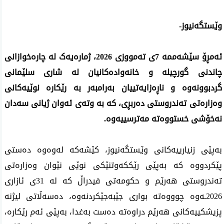
وێستگەنیوز-
ئەمڕۆ سێشەممە 7ی تەمووزی 2026، ژمارەیەک لە چارەخوازانی 
چاندنی گورچیلە و خانەوادەکانیان لە شاری سلێمانی 
گردبوونەوە و ناڕەزایەتییان بەرامبەر بە رێکارە نوێیەکانی 
وەزارەتی تەندروستی دەربڕی، کە بە وتەی ئەوان ژیانی سەدان 
نەخۆشی خستووەتە مەترسییەوە.
بەپێی زنیارییەکانی وێستگەنیوز، کێشەکە لەوەوە دەستی 
پێکردووە کە بەپێی رێککەوتنێکی نوێی نێوان وەزارەتی 
تەندروستی هەرێم و حکومەتی فیدراڵ کە لە 31ی ئازاری 
2026ـەوە چوووەتە بواری جێبەجێکردنەوە، دەسەڵاتی لیژنە 
پزیشکییەکانی هەرێم دراوەتە دەست بەغدا، بەپێی ئەم رێکارە، 