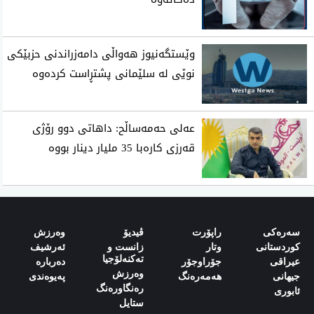
وێستگەنیوز هەواڵی دامەزراندنی حزبێکی
نوێی لە سلێمانی پشتڕاست کردەوە
عه‌لی حه‌مه‌ساڵح: داهاتی دوو رۆژی
قه‌رزی كاره‌با 35 ملیار دینار بووه‌
سەرەکی
راپۆرت
ڤیدیۆ
وەرزش‌
کوردستانی
وتار
زانست و
ئەرشیف
تەکنەلۆجیا
‌‌عیراقی‌
جۆراوجۆر
دەربارە‌
وەرزش
‌‌جیهانی‌
هەمەرەنگ
پەیوەندی‌
رەنگاورەنگ
‌‌ئابوری‌
ستایل‌