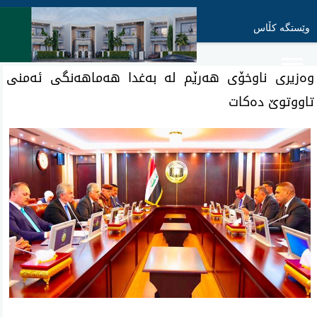
وێستگە کڵاس
وه‌زیری ناوخۆی هه‌رێم له‌ به‌غدا هه‌ماهه‌نگی ئه‌منی
تاووتوێ ده‌كات