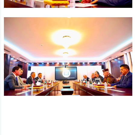
ئه‌م بابه‌ته 752 جار خوێنراوه‌ته‌وه‌‌