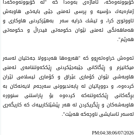
كۆبوونه‌وه‌كه‌، ئاماژه‌ی‌ به‌وه‌دا كه‌ "له‌ كۆبوونه‌وه‌كه‌دا
ژماره‌یه‌ك دۆسیه‌ و پرسی ئه‌منی جێی بایه‌خی هاوبه‌ش
تاووتوێ كرا، و تیشك خرایه‌ سه‌ر به‌هێزكردنی هاوكاری و
هه‌ماهه‌نگی ئه‌منی نێوان حكومه‌تی فیدراڵ و حكومه‌تی
هه‌رێم".
ئه‌وه‌ش خراوه‌ته‌ڕوو كه‌ "هه‌روه‌ها هه‌ردوولا جه‌ختیان له‌سه‌ر
میكانیزم و ڕێگاكانی جێبه‌جێكردنی ڕێككه‌وتننامه‌ی ئه‌منی
هاوبه‌شی نێوان كۆماری عێراق و كۆماری ئیسلامی ئێران
كرده‌وه‌، و دووپاتیان له‌ پابه‌ندبوونی سه‌رجه‌م لایه‌نه‌كان به‌
بڕگه‌كانی ڕێككه‌وتنه‌كه‌ كرده‌وه‌ بۆ پاراستنی سنووره‌
هاوبه‌شه‌كان و ڕێگریكردن له‌ هه‌ر پێشێلكارییه‌ك كه‌ كاریگه‌ری
له‌سه‌ر ئاسایشی ناوچه‌كه‌ هه‌بێت".
PM:04:38:06/07/2026