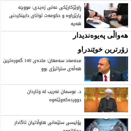
ڕاوێژکارێکی عەلی زەیدی: مووچە
پارێزراوە و حکومەت توانای دابینکردنی
هەیە
هەواڵی پەیوەندیدار
زۆرترین خوێندراو
محه‌مه‌د سه‌معان: ماده‌ی 140 گه‌وره‌ترین
هه‌ڵه‌ی ستراتیژی‌ بوو
د. عوسمان غەریب لە وتاردان
دووردەکەوێتەوە
پۆلیسی سلێمانی هاوڵاتیان ئاگادار
ده‌كاته‌وه‌