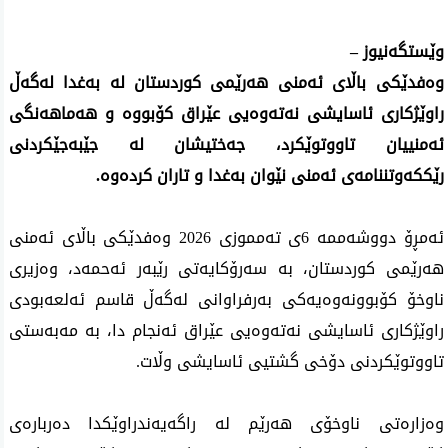
وێستگه‌نیوز –
وه‌فدێكی‌ باڵای‌ ئه‌منی‌ هه‌رێمی‌ كوردستان له‌ به‌غدا له‌گه‌ڵ‌
راوێژكاری ئاسایشی نه‌ته‌وه‌یی عێراق كۆبووه‌ و هه‌ماهه‌نگی
ئه‌منییان تاووتوێكرد، جه‌ختیشان له‌ جێبه‌جێكردنی‌
رێككه‌وتننامه‌ی ئه‌منی نێوان به‌غدا و تاران كرده‌وه‌.
ئه‌مڕۆ دووشه‌ممه‌ 6ی‌ ته‌مموزی‌ 2026 وه‌فدێكی‌ باڵای ئه‌منی
هه‌رێمی كوردستان، به‌ سه‌رۆكایه‌تی رێبه‌ر ئه‌حمه‌د، وه‌زیری
ناوخۆ كۆبوونه‌وه‌یه‌كی به‌رفراوانی له‌گه‌ڵ قاسم ئه‌لعه‌بودی
راوێژكاری ئاسایشی نه‌ته‌وه‌یی عێراق ئه‌نجام دا، به‌ مه‌به‌ستی
تاووتوێكردنی دۆخی گشتیی ئاسایشی وڵات.
وه‌زاره‌تی‌ ناوخۆی‌ هه‌رێم له‌ راگه‌یه‌ندراوێكدا ده‌رباره‌ی‌