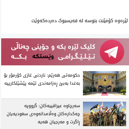
لێرەوە کۆمێنت بنوسە لە فەیسبوک دەردەکەوێت
حکومەتی هەرێم: ناردنی غازی کۆرمۆر بۆ
بەغدا بەبێ ڕەزامەندی ئێمە پێشێلکارییە
سەرچاوە عیراقییەکان: گرووپە
چەکدارەکان وەڵامدانەوەی سعودیەیان
ڕاگرت و مەرجیان هەیە