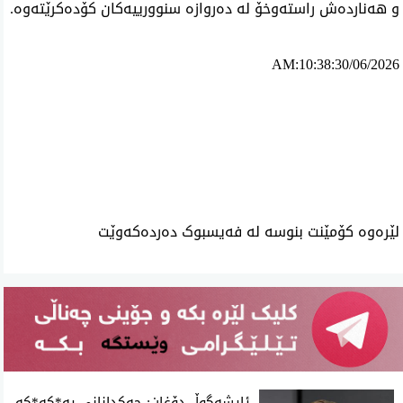
و هەناردەش راستەوخۆ لە دەروازە سنوورییەکان کۆدەکرێتەوە.
AM:10:38:30/06/2026
ئه‌م بابه‌ته 996 جار خوێنراوه‌ته‌وه‌‌
لێرەوە کۆمێنت بنوسە لە فەیسبوک دەردەکەوێت
ئایشەگوڵ دۆغان: چەکدانانی پە*کە*کە