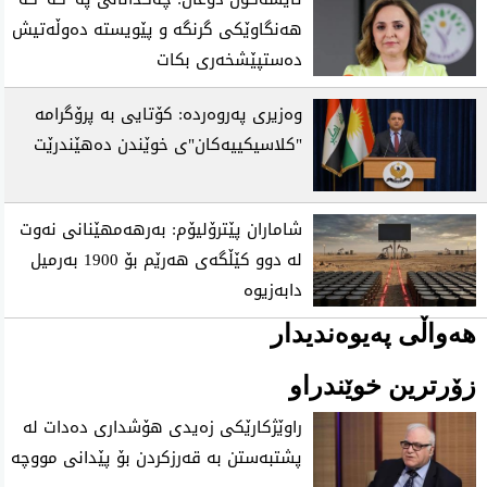
هەنگاوێکی گرنگە و پێویستە دەوڵەتیش
دەستپێشخەری بکات
وەزیری پەروەردە: کۆتایی بە پرۆگرامە
"کلاسیکییەکان"ی خوێندن دەهێندرێت
شاماران پێترۆلیۆم: بەرهەمهێنانی نەوت
لە دوو کێڵگەی هەرێم بۆ 1900 بەرمیل
دابەزیوە
هەواڵی پەیوەندیدار
زۆرترین خوێندراو
راوێژكارێكی زه‌یدی‌ هۆشداری ده‌دات له‌
پشتبه‌ستن به‌ قه‌رزكردن بۆ پێدانی مووچه‌