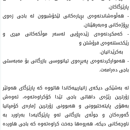
پارێزگاکان.
- هەڵوەشاندنەوەی بڕیارەکانی لێخۆشبوون لە باجی زەوی 
پڕۆژەکانی وەبەرهێنان.
- کەمکردنەوەی زێدەڕۆیی لەسەر موڵکەکانی میری و 
رێکخستنەوەی فرۆشتن و
    بەکرێدانیان.
- هەموارکردنەوەی پەیڕەوی تیانووسی بازرگانی بۆ مەبەستی 
باجی دەرامەت.
لە بەشێکی دیکەی زانیارییەکاندا هاتووە کە پارێزگای هەولێر 
زۆرترین رێژەی داهاتی باجی تێدا کۆکراوەتەوە، ئەوەش 
بەهۆی پایتەختبوونی و هەبوونی زۆرترین ژمارەی کۆمپانیا 
گەورەکان و جوڵەی بازرگانی لەو پارێزگایەدا بەراورد بە 
ناوچەکانی دیکە، هەروەها جەخت کراوەتەوە کە باجی هاوردە 