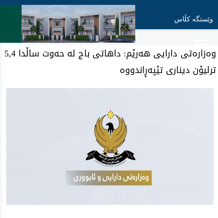
وێستگە کڵاس
وەزارەتی دارایی هەرێم: داهاتی باج لە حەوت ساڵدا 5,4
ترلیۆن دیناری تێپەڕاندووە