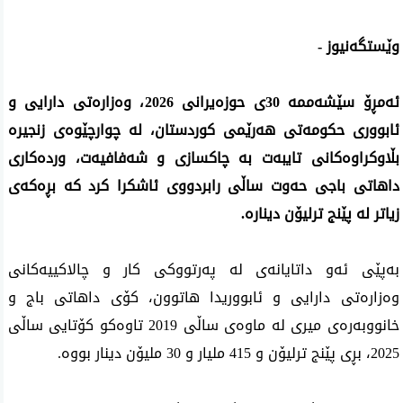
وێستگەنیوز -
ئەمڕۆ سێشەممە 30ی حوزەیرانی 2026، وەزارەتی دارایی و 
ئابووری حکومەتی هەرێمی کوردستان، لە چوارچێوەی زنجیرە 
بڵاوکراوەکانی تایبەت بە چاکسازی و شەفافیەت، وردەکاری 
داهاتی باجی حەوت ساڵی رابردووی ئاشکرا کرد کە بڕەکەی 
زیاتر لە پێنج ترلیۆن دینارە.
بەپێی ئەو داتایانەی لە پەرتووکی کار و چالاکییەکانی 
وەزارەتی دارایی و ئابووریدا هاتوون، کۆی داهاتی باج و 
خانووبەرەی میری لە ماوەی ساڵی 2019 تاوەکو کۆتایی ساڵی 
2025، بڕی پێنج ترلیۆن و 415 ملیار و 30 ملیۆن دینار بووە.