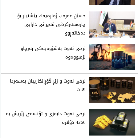
حسێن عه‌ره‌ب ژماره‌یه‌ك پێشنیار بۆ
چاره‌سه‌ركردنی‌ قه‌یرانی‌ دارایی
ده‌خاته‌ڕوو
نرخی‌ نه‌وت به‌شێوه‌یه‌كی‌ به‌رچاو
نزمبووه‌وه‌
نرخی نه‌وت و زێڕ گۆڕانكارییان به‌سه‌ردا
هات
نرخی نەوت دابەزی و ئۆنسەی زێڕیش بە
4266 دۆلارە