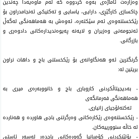
وەزارەت ئاماژەی بەوە کردووە کە لەم ماوەیەدا چەندین 
چاکسازی کارگێڕی، دارایی، یاسایی و تەکنیکی ئەنجامدراون بۆ 
رێکخستنەوەی ئەم سێکتەرە، ئەوەش بە هەماهەنگی لەگەڵ 
ئەنجومەنی وەزیران و لایەنە پەیوەندیدارەکانی دادوەری و 
بازرگانی.
گرنگترین ئەو هەنگاوانەی بۆ رێکخستنی باج و داهات نراون 
بریتین لە:
- بەدیجیتاڵکردنی کاروباری باج و خانووبەرەی میری بە 
هەماهەنگی فەرمانگەی
    تەکنەلۆجیای زانیاری.
- رێکخستنەوەی رێکارەکانی وەرگرتنی باجی هاوردە و هەناردە 
لە خاڵە سنوورییەکان.
- پۆلێنکردنی کۆمپانیا گەورەکانی باجدەر لەسەر ئاستی 