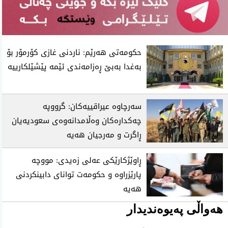
حکومەتی هەرێم: ناردنی غازی کۆرمۆر بۆ
بەغدا بەبێ ڕەزامەندی ئێمە پێشێلکارییە
سەرچاوە عیراقییەکان: گرووپە
چەکدارەکان وەڵامدانەوەی سعودیەیان
ڕاگرت و مەرجیان هەیە
ڕاوێژکارێکی عەلی زەیدی: مووچە
پارێزراوە و حکومەت توانای دابینکردنی
هەیە
هەواڵی پەیوەندیدار