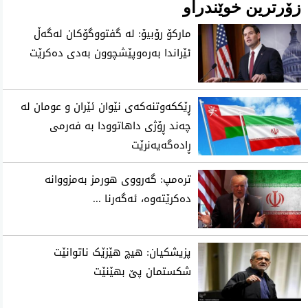
زۆرترین خوێندراو
ماركۆ رۆبیۆ: له‌ گفتووگۆكان له‌گه‌ڵ
ئێراندا به‌ره‌وپێشچوون به‌دی ده‌كرێت
ڕێککەوتنەکەی نێوان ئێران و عومان لە
چەند ڕۆژی داهاتوودا بە فەرمی
ڕادەگەیەنرێت
تره‌مپ: گه‌رووی هورمز به‌مزووانه‌
ده‌كرێته‌وه‌، ئه‌گه‌رنا ...
پزیشکیان: هیچ هێزێک ناتوانێت
شکستمان پێ بهێنێت