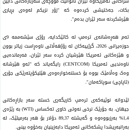
سزاکانی ئەمریکاوە ئێران ناتوانێت مووچەی سەربازەکانی دابین 
بکات، جەختیشی کردەوە کە "زۆر نزیکم لەوەی بڕیاری 
هێرشکردنە سەر ئێران بدەم".
ئەم هەڕەشانەی ترەمپ لە کاتێکدایە، رۆژی سێشەممە 9ی 
حوزەیرانی 2026، گرژییەکان لە رۆژهەڵاتی ناوەڕاست زیاتر بوون 
و هێزەکانی ئەمریکا هێرشیان کردە سەر ئێران، فەرماندەیی 
ناوەندیی ئەمریکا (CENTCOM) رایگەیاند کە "ئەو هێرشانە 
وەک وەڵامێک بووە بۆ خستنەخوارەوەی هێلیکۆپتەرێکی جۆری 
(ئاپاچی) سوپاکەمان".
لێدوانە نوێیەکەی ترەمپ کاریگەری خستە سەر بازاڕەکانی 
جیهان، بە جۆرێک نرخی نەوتی خاوی تەکساس (WTI) بە رێژەی 
1,4% بەرزبووەوە و گەیشتە 89,37 دۆلار بۆ هەر بەرمیلێک، لە 
بەرانبەریشدا پشکەکانی ئەمریکا دابەزینیان بەخۆوە بینی.