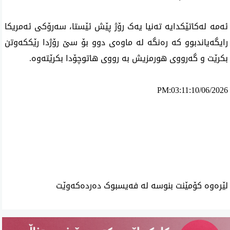
ئەمە لەکاتێکدایە تەنیا یەک رۆژ پێش ئێستا، سەرۆکی ئەمریکا 
رایگەیاندبوو کە رەنگە لە ماوەی دوو بۆ سێ رۆژدا رێککەوتن 
بکرێت و گەرووی هورمزیش بە رووی هاتوچۆدا بکرێتەوە.
PM:03:11:10/06/2026
ئه‌م بابه‌ته 700 جار خوێنراوه‌ته‌وه‌‌
لێرەوە کۆمێنت بنوسە لە فەیسبوک دەردەکەوێت