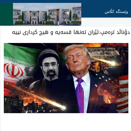
وێستگە کڵاس
دۆناڵد ترەمپ:ئێران تەنها قسەیە و هیچ کرداری نییە