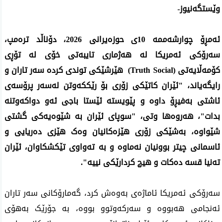
وێستگه‌نیوز- 
ئەمڕۆ چوارشەممە 10ی حوزەیرانی 2026، دۆناڵد ترەمپ، 
سەرۆکی ئەمریکا لە هەژماری تایبەتی خۆی لە تۆڕی 
کۆمەڵایەتی (Truth Social)  هێرشێکی توندی کردە سەر تاران و 
رایگەیاند، "ئێران کاتێکی زۆری بۆ رێککەوتن لەسەر پرۆسەی 
ئاشتی بەفیڕۆ داوە و پێویستە ئێستا باجی ئەو دواکەوتنە 
بدات"، هەروەها وتی، "سوپای ئێران بە شێوەیەکی گشتی 
شێواوە، بەشێکی زۆری هێزەکانیان وەک هێزی دەریایی و 
ئاسمانی چیتر بوونیان نەماوە و بە تەواوی تێکشکاوان، ئێران 
تەنیا قسە دەکات و هیچ کردارێکی نییە".
سەرۆکی ئەمریکا ئاماژەی بەوەش کرد، گەمارۆکانی سەر تاران 
ئەنجامی هەبووە و سەرکەوتوو بووە، بە جۆرێک بەهۆی 