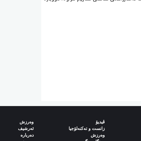
ڤیدیۆ
وەرزش‌
زانست و تەکنەلۆجیا
ئەرشیف
وەرزش
دەربارە‌