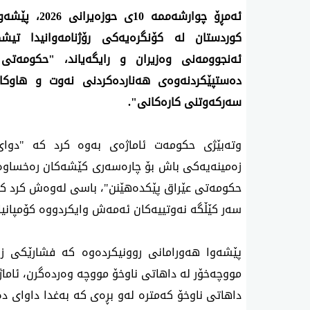
سەرکەوتنی کارەکانی".
سەر کێڵگە نەوتییەکان ئەمەش وایکردووە کۆمپانیا 