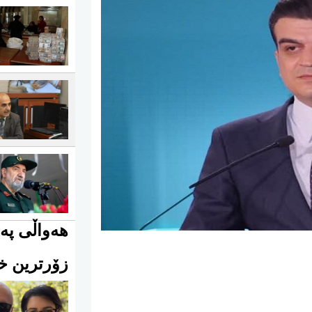
هەواڵی پەی
زۆرترین خو