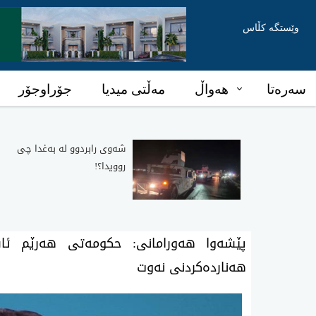
وێستگە کڵاس
سەرەتا
هەواڵ
مەڵتی میدیا
جۆراوجۆر
شه‌وی رابردوو له‌ به‌غدا چی‌
روویدا؟!
پێشەوا هەورامانی: حکومەتی هەرێم ئاس
هەناردەکردنی نەوت