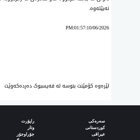
نەبێتەوە.
PM:01:57:10/06/2026
ئه‌م بابه‌ته 820 جار خوێنراوه‌ته‌وه‌‌
لێرەوە کۆمێنت بنوسە لە فەیسبوک دەردەکەوێت
سەرەکی
راپۆرت
کوردستانی
وتار
‌‌عیراقی‌
جۆراوجۆر