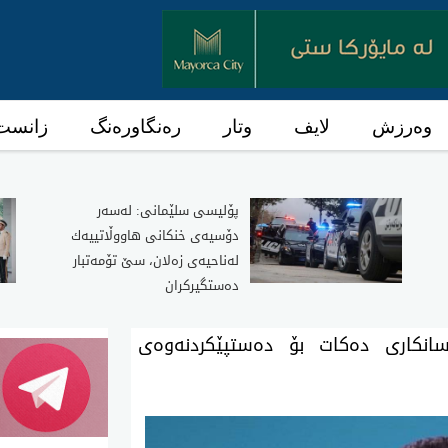
وەرزش
لایف
وتار
رەنگاورەنگ
زانست 
پۆلیسی سلێمانی: له‌سه‌ر
دۆسیه‌ی خنكانی هاووڵاتییه‌ك
له‌ناحیه‌ی زه‌لان، سێ تۆمه‌تبار
ده‌ستگیركران
انکاری دەکات بۆ دەستپێکردنەوەی