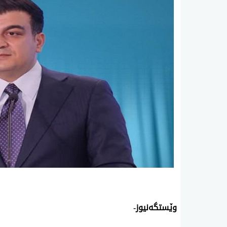
وێستگەنیوز-