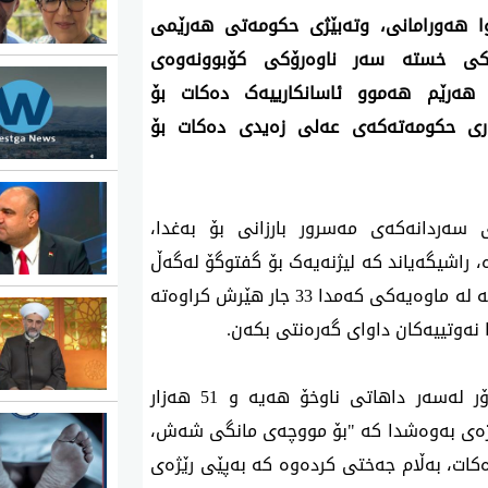
ئەمڕۆ چوارشەممە 10ی حوزەیرانی 2026، پێشەوا هەورامانی، وتەبێژی حکومەتی هەرێمی 
کوردستان لە کۆنگرەیەکی رۆژنامەوانیدا تیشکی خستە سەر ناوەرۆکی کۆبوونەوەی 
ئەنجوومەنی وەزیران و رایگەیاند، "حکومەتی هەرێم هەموو ئاسانکارییەک دەکات بۆ 
دەستپێکردنەوەی هەناردەکردنی نەوت و هاوکاری حکومەتەکەی عەلی زەیدی دەکات بۆ 
وتەبێژی حکومەت ئاماژەی بەوە کرد کە "دوای سەردانەکەی مەسرور بارزانی بۆ بەغدا، 
زەمینەیەکی باش بۆ چارەسەری کێشەکان رەخساوە، راشیگەیاند کە لیژنەیەک بۆ گفتوگۆ لەگەڵ 
حکومەتی عێراق پێکدەهێنن"، باسی لەوەش کرد کە لە ماوەیەکی کەمدا 33 جار هێرش کراوەتە 
نەوتییەکان داوای گەرەنتی بکەن.
پێشەوا هەورامانی روونیکردەوە کە فشارێکی زۆر لەسەر داهاتی ناوخۆ هەیە و 51 هەزار 
مووچەخۆر لە داهاتی ناوخۆ مووچە وەردەگرن، ئاماژەی بەوەشدا کە "بۆ مووچەی مانگی شەش، 
داهاتی ناوخۆ کەمترە لەو بڕەی کە بەغدا داوای دەکات، بەڵام جەختی کردەوە کە بەپێی رێژەی 