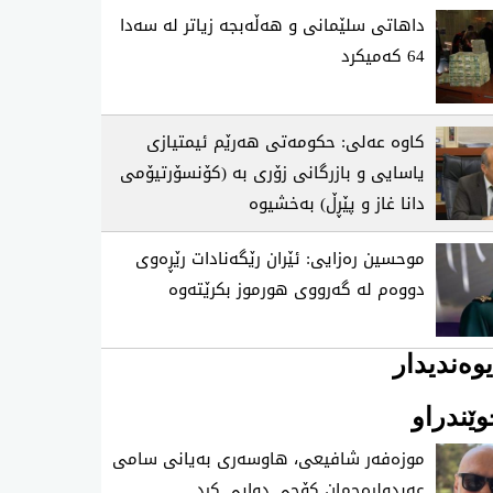
داهاتی سلێمانی و هه‌ڵه‌بجه‌ زیاتر له‌ سه‌دا
64 كه‌میكرد
كاوه‌ عه‌لی‌: حكومه‌تی‌ هه‌رێم ئیمتیازی
یاسایی و بازرگانی زۆری به‌ (كۆنسۆرتیۆمی
دانا غاز و پێڕڵ) به‌خشیوه‌
موحسین ره‌زایی: ئێران رێگه‌نادات رێڕه‌وی
دووه‌م له‌ گه‌رووی هورموز بكرێته‌وه‌
وەندیدار
ێندراو
موزه‌فه‌ر شافیعی، هاوسه‌ری به‌یانی سامی
عه‌بدولڕه‌حمان كۆچی‌ دوایی كرد