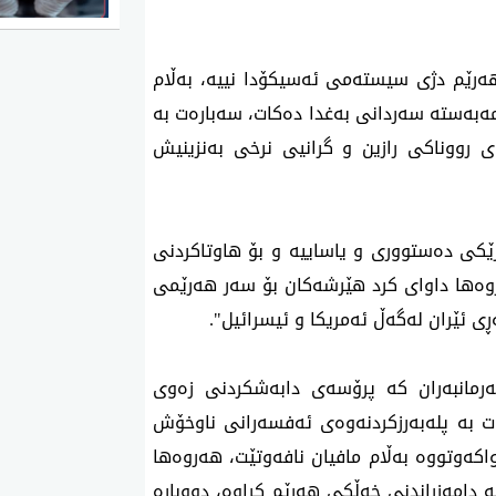
وتەبێژی حکومەت باسی لەوە کرد کە حکومەتی هەرێم دژی سیستەمی ئەسیکۆدا نییە، بەڵام 
جێبەجێکردنی کاتی زۆری دەوێت و شاندێک بۆ ئەو مەبەستە سەردانی بەغدا دەکات، سەبارەت بە 
خزمەتگوزارییەکانیش وتی، "هاووڵاتییان لە پرۆژەی رووناکی رازین و گرانیی نرخی بەنزینیش 
هەروەها جەختی لەوە کردەوە کە پێشمەرگە هێزێکی دەستووری و یاساییە و بۆ هاوتاکردنی 
مووچەکانیان ئامادەی گفتوگۆن لەگەڵ بەغدا، هەروەها داوای کرد هێرشەکان بۆ سەر هەرێمی 
ی ئێران لەگەڵ ئەمریکا و ئیسرائیل".
لە کۆتاییدا پێشەوا هەورامانی، دڵنیایی دایە فەرمانبەران کە پرۆسەی دابەشکردنی زەوی 
ناوەستێت تا هەمووان زەوی وەردەگرن و سەبارەت بە پلەبەرزکردنەوەی ئەفسەرانی ناوخۆش 
ئاماژەی بەوە کرد کە بەهۆی کێشەی داراییەوە دواکەوتووە بەڵام مافیان نافەوتێت، هەروەها 
داوای لە بەغدا کردووە ئەو غەدرەی لە رابردوودا لە دامەزراندنی خەڵکی هەرێم کراوە، دووبارە 