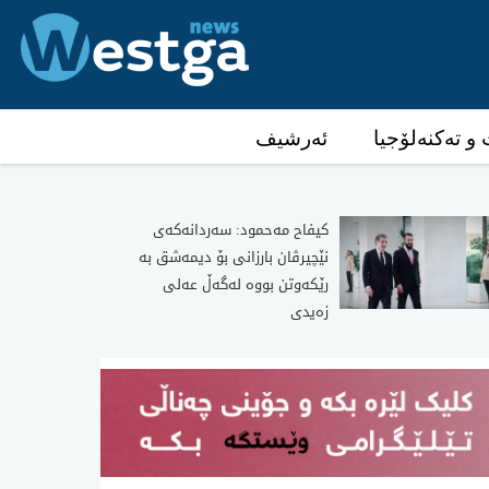
و تەکنەلۆجیا
ئەرشیف
كیفاح مه‌حمود: سه‌ردانه‌كه‌ی
نێچیرڤان بارزانی بۆ دیمه‌شق به‌
رێكه‌وتن بووه‌ له‌گه‌ڵ عه‌لی
زه‌یدی