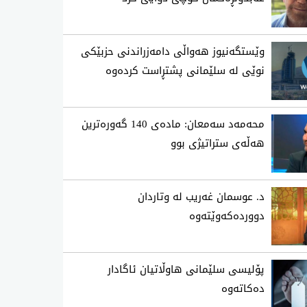
وێستگەنیوز هەواڵی دامەزراندنی حزبێکی
نوێی لە سلێمانی پشتڕاست کردەوە
محه‌مه‌د سه‌معان: ماده‌ی 140 گه‌وره‌ترین
هه‌ڵه‌ی ستراتیژی‌ بوو
د. عوسمان غەریب لە وتاردان
دووردەکەوێتەوە
پۆلیسی سلێمانی هاوڵاتیان ئاگادار
ده‌كاته‌وه‌