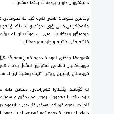
دانیشتووان داوای بودجە لە بەغدا دەکەن".
کێشەیەکی کاتییە و چارەسەر دەکرێت".
کوردستان رابگیرێن و وتی: "ئێمە بەشێک نین لە شەڕ