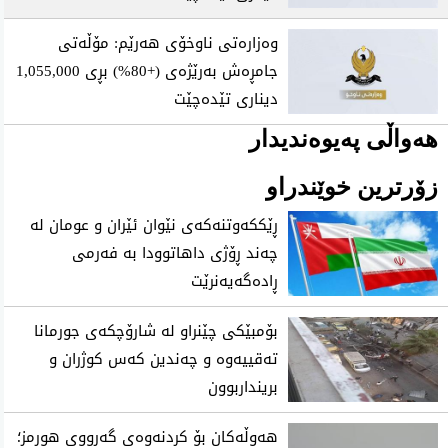
وەزارەتی ناوخۆی هەرێم: مۆڵەتی
جامڕەش بەرێژەی (+80%) بڕی 1,055,000
دیناری تێدەچێت
هەواڵی پەیوەندیدار
زۆرترین خوێندراو
ڕێککەوتنەکەی نێوان ئێران و عومان لە
چەند ڕۆژی داهاتوودا بە فەرمی
ڕادەگەیەنرێت
بۆمبێکی چێنراو لە شارۆچکەی جورمانا
تەقییەوە و چەندین کەس کوژران و
برینداربوون
هەوڵەکان بۆ کردنەوەی گەرووی هورمز؛