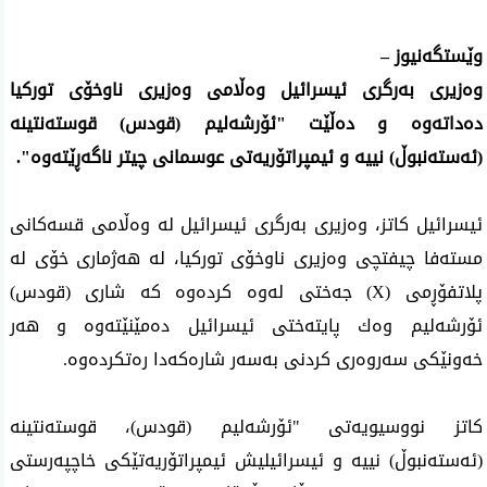
وێستگه‌نیوز –
وه‌زیری‌ به‌رگری‌ ئیسرائیل وه‌ڵامی‌ وه‌زیری‌ ناوخۆی‌ توركیا
ده‌داته‌وه‌ و ده‌ڵێت "ئۆرشه‌لیم (قودس) قوسته‌نتینه‌
(ئه‌سته‌نبوڵ‌) نییه‌ و ئیمپراتۆریه‌تی عوسمانی چیتر ناگه‌ڕێته‌وه‌".
ئیسرائیل كاتز، وه‌زیری به‌رگری ئیسرائیل له‌ وه‌ڵامی قسه‌كانی
مسته‌فا چیفتچی وه‌زیری ناوخۆی توركیا، له‌ هه‌ژماری خۆی له‌
پلاتفۆڕمی‌ (X) جه‌ختی له‌وه‌ كرده‌وه‌ كه‌ شاری‌ (قودس)
ئۆرشه‌لیم وه‌ك پایته‌ختی ئیسرائیل ده‌مێنێته‌وه‌ و هه‌ر
خه‌ونێكی سه‌روه‌ری كردنی به‌سه‌ر شاره‌كه‌دا ره‌تكرده‌وه‌.
كاتز نووسیویه‌تی "ئۆرشه‌لیم (قودس)، قوسته‌نتینه‌
(ئه‌سته‌نبوڵ‌) نییه‌ و ئیسرائیلیش ئیمپراتۆریه‌تێكی خاچپه‌رستی