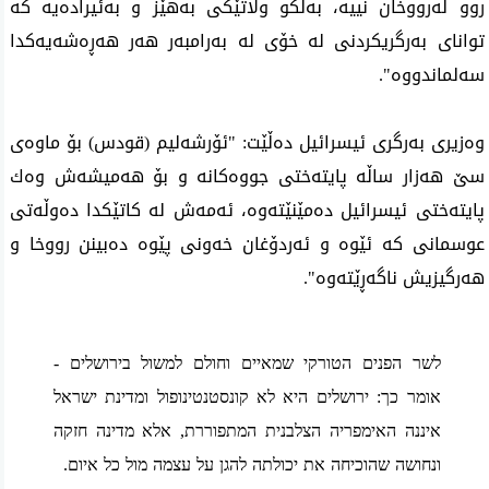
روو له‌رووخان نییه‌، به‌ڵكو وڵاتێكی به‌هێز و به‌ئیراده‌یه‌ كه‌
توانای به‌رگریكردنی له‌ خۆی له‌ به‌رامبه‌ر هه‌ر هه‌ڕه‌شه‌یه‌كدا
سه‌لماندووه‌".
وه‌زیری به‌رگری ئیسرائیل ده‌ڵێت: "ئۆرشه‌لیم (قودس) بۆ ماوه‌ی
سێ هه‌زار ساڵه‌ پایته‌ختی جووه‌كانه‌ و بۆ هه‌میشه‌ش وه‌ك
پایته‌ختی ئیسرائیل ده‌مێنێته‌وه‌، ئه‌مه‌ش له‌ كاتێكدا ده‌وڵه‌تی
عوسمانی كه‌ ئێوه‌ و ئه‌ردۆغان خه‌ونی پێوه‌ ده‌بینن رووخا و
هه‌رگیزیش ناگه‌ڕێته‌وه‌".
לשר הפנים הטורקי שמאיים וחולם למשול בירושלים -
אומר כך: ירושלים היא לא קונסטנטינופול ומדינת ישראל
איננה האימפריה הצלבנית המתפוררת, אלא מדינה חזקה
ונחושה שהוכיחה את יכולתה להגן על עצמה מול כל איום.