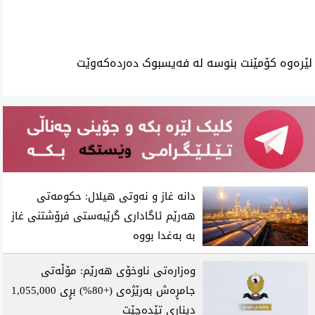
لێرەوە کۆمێنت بنوسە لە فەیسبوک دەردەکەوێت
دانە غاز و نەوتی هیلال: حکومەتی
هەرێم ئاگاداری گرێبەستی فرۆشتنی غاز
بە بەغدا بووە
وەزارەتی ناوخۆی هەرێم: مۆڵەتی
جامڕەش بەرێژەی (+80%) بڕی 1,055,000
دیناری تێدەچێت