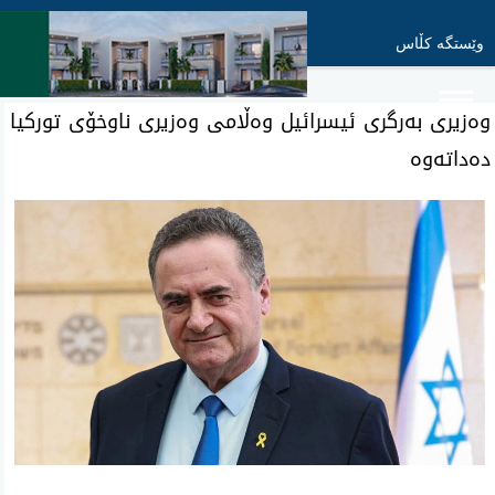
وێستگە کڵاس
وه‌زیری‌ به‌رگری‌ ئیسرائیل وه‌ڵامی‌ وه‌زیری‌ ناوخۆی‌ توركیا
ده‌داته‌وه‌