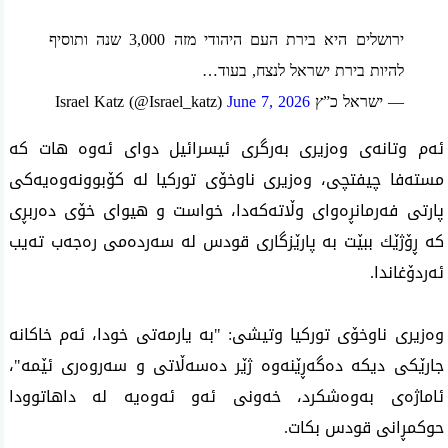
ירושלים היא בירת העם היהודי מזה 3,000 שנה ותוסיף
להיות בירת ישראל לנצח, בעוד…
— ישראל כ”ץ Israel Katz (@Israel_katz)
June 7, 2026
ئه‌م وتانه‌ی وه‌زیری به‌رگری ئیسرائیل دوای ئه‌وه‌ هات كه‌
مسته‌فا چیفتچی، وه‌زیری ناوخۆی توركیا له‌ كۆبوونه‌وه‌یه‌كی
پارتی فه‌رمانڕه‌وای‌ وڵاته‌كه‌دا، خواست و هیوای خۆی ده‌ربڕی
كه‌ ڕۆژێك ببێت به‌ پارێزگاری قودس له‌ سه‌رده‌می ره‌جه‌ب ته‌یب
ئه‌ردۆغاندا.
وه‌زیری ناوخۆی توركیا وتیشی: "به‌ یارمه‌تی خودا، ئه‌م خاكانه‌
جارێكی دیكه‌ ده‌گه‌ڕێنه‌وه‌ ژێر ده‌سه‌ڵاتی و سه‌روه‌ری ئێمه‌"،
ئاماژه‌ی به‌وه‌شكرد، خه‌ونی ئه‌و ئه‌وه‌یه‌ له‌ داهاتوودا
حوكمڕانی قودس بكات.