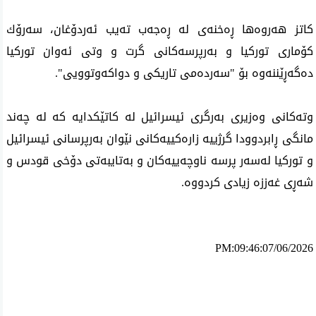
كاتز هه‌روه‌ها ڕه‌خنه‌ی له‌ ڕه‌جه‌ب ته‌یب ئه‌ردۆغان، سه‌رۆك
كۆماری توركیا و به‌رپرسه‌كانی گرت و وتی ئه‌وان توركیا
ده‌گه‌ڕێننه‌وه‌ بۆ "سه‌رده‌می تاریكی و دواكه‌وتوویی".
وته‌كانی وه‌زیری به‌رگری ئیسرائیل له‌ كاتێكدایه‌ كه‌ له‌ چه‌ند
مانگی ڕابردوودا گرژییه‌ زاره‌كییه‌كانی نێوان به‌رپرسانی ئیسرائیل
و توركیا له‌سه‌ر پرسه‌ ناوچه‌ییه‌كان و به‌تایبه‌تی دۆخی قودس و
شه‌ڕی غه‌ززه‌ زیادی كردووه‌.
PM:09:46:07/06/2026
ئه‌م بابه‌ته 1268 جار خوێنراوه‌ته‌وه‌‌