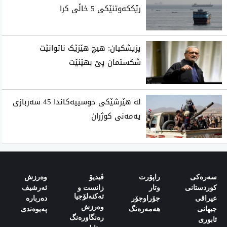
رێککەوتنێکی 5 خاڵی کرا
پزیشکیان: هیچ هێزێک ناتوانێت
شکستمان پێ بهێنێت
لە هێرشێکی حوسییەکاندا 45 سەربازی
یەمەنی کوژران
سەرەکی
راپۆرت
ڤیدیۆ
وەرزش‌
کوردستانی
وتار
زانست و
ئەرشیف
تەکنەلۆجیا
‌‌عیراقی‌
جۆراوجۆر
دەربارە‌
وەرزش
‌‌جیهانی‌
هەمەرەنگ
پەیوەندی‌
رەنگاورەنگ
‌‌ئابوری‌