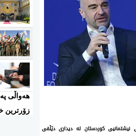
هەواڵی پەی
زۆرترین خو
یی نیشتمانیی كوردستان له‌ دیداری‌ دێڵفی‌