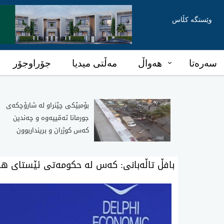
وێستگە کڵاس
سەرەتا
هەواڵ
مەڵتی میدیا
جۆراوجۆر
بۆمبێکی چێنراو لە شارۆچکەی
جورمانا تەقییەوە و چەندین
کەس کوژران و برینداربوون
بافڵ تاڵەبانی: كه‌س له‌ حكومه‌تی‌ ئێستای‌ هه‌