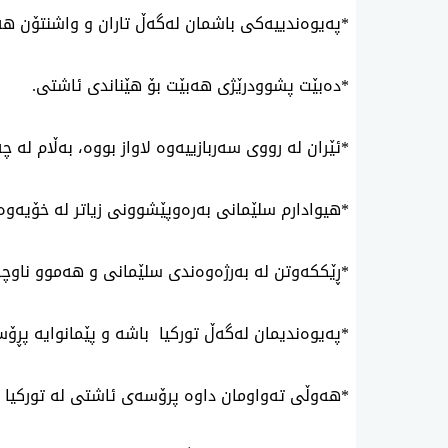
*په‌یوه‌ندییه‌كی‌ باشمان له‌گه‌ڵ‌ تاران و واشنتۆن هه‌
*ده‌بێت پشوودرێژی‌ هه‌بێت بۆ هێناندی‌ ئاشتی‌.
*ئێران له‌ رووی‌ سه‌ربازییه‌وه‌ لاواز بووه‌، به‌ڵام له‌ چ
*هیوادارم سلێمانی‌ به‌ره‌وپێشوونی‌ زیاتر له‌ خۆیه‌وه‌ 
*ڕێککەوتن لە بەرژەوەندی سلێمانی و هەموو ناوچە
*په‌یوه‌ندیمان له‌گه‌ڵ‌ توركیا باشه‌ و پێمانوایه‌ پڕۆ
*هه‌وڵی‌ ته‌واومان داوه‌ پرۆسه‌ی‌ ئاشتی‌ له‌ توركیا 