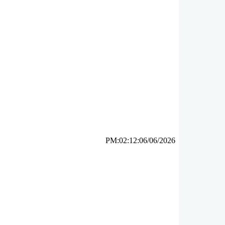
PM:02:12:06/06/2026
ئه‌م بابه‌ته 7120 جار خوێنراوه‌ته‌وه‌‌