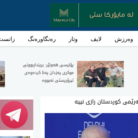
وەرزش
لایف
وتار
رەنگاورەنگ
زانست 
پۆلیسی هەولێر: برینداربوونی
موکری یەزدان پەنا کردەوەی
تیرۆریستی نەبووە
رێمی‌ كوردستان رازی‌ نییه‌