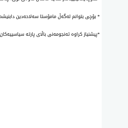
* بۆچی بتوانم له‌گه‌ڵ مامۆستا سه‌لاحه‌دین دابنیشم 
*پیشنیاز كراوه‌ ئه‌نجومه‌نی باڵای پارته‌ سیاسییه‌كان ه