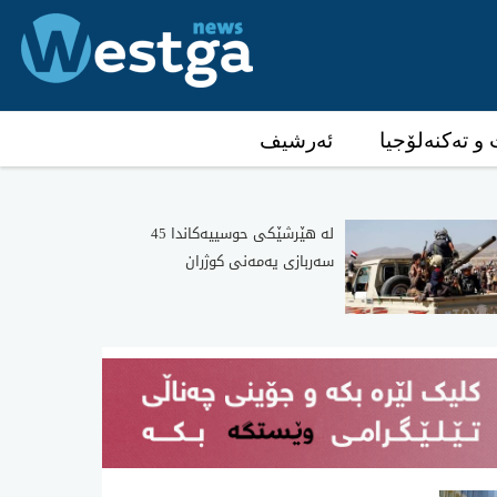
و تەکنەلۆجیا
ئەرشیف
لە هێرشێکی حوسییەکاندا 45
سەربازی یەمەنی کوژران