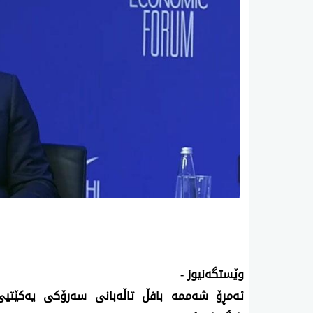
وێستگه‌نیوز -
ئه‌مڕۆ شه‌ممه‌ بافڵ‌ تاڵه‌بانی‌ سه‌رۆكی‌ یه‌كێت