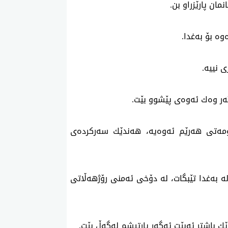
نمان پارێزراو بن.
وه‌ بۆ به‌غدا.
 نییه‌.
ر وه‌ك ئه‌وه‌ی‌ پێشوو بێت.
‌تی هه‌رێم ئه‌وه‌یه‌، هه‌ندێك سه‌ركرده‌ی
‌ به‌غدا تێبگات، له‌ دۆخی ئه‌منی رۆژهه‌ڵاتی
ێك باشتر ئه‌بێت ئه‌گه‌ر پارتیشم له‌گه‌ڵ بێت.