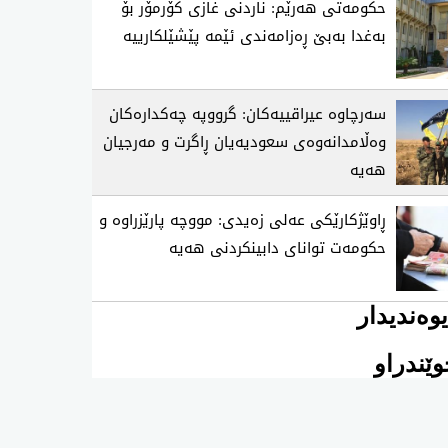
حکومەتی هەرێم: ناردنی غازی کۆرمۆر بۆ
بەغدا بەبێ ڕەزامەندی ئێمە پێشێلکارییە
سەرچاوە عیراقییەکان: گرووپە چەکدارەکان
وەڵامدانەوەی سعودیەیان ڕاگرت و مەرجیان
هەیە
ڕاوێژکارێکی عەلی زەیدی: مووچە پارێزراوە و
حکومەت توانای دابینکردنی هەیە
وەندیدار
ێندراو