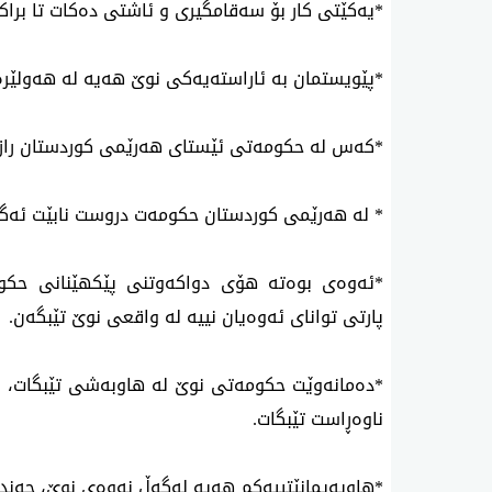
*یه‌كێتی‌ كار بۆ سه‌قامگیری‌ و ئاشتی‌ ده‌كات تا براكا
*پێویستمان به‌ ئاراسته‌یه‌كی‌ نوێ هه‌یه‌ له‌ هه‌ولێره‌
*كه‌س له‌ حكومه‌تی‌ ئێستای‌ هه‌رێمی‌ كوردستان رازی‌
* له‌ هه‌رێمی‌ كوردستان حكومه‌ت دروست نابێت ئه‌گه‌
*ئه‌وه‌ی بوه‌ته‌ هۆی دواكه‌وتنی پێكهێنانی حكومه
پارتی توانای ئه‌وه‌یان نییه‌ له‌ واقعی نوێ تێبگه‌ن.
*ده‌مانه‌وێت حكومه‌تی نوێ له‌ هاوبه‌شی تێبگات، له
ناوه‌ڕاست تێبگات.
*هاوپه‌یمانێتییه‌كم هه‌یه‌ له‌گه‌ڵ نه‌وه‌ی نوێ، چه‌ند