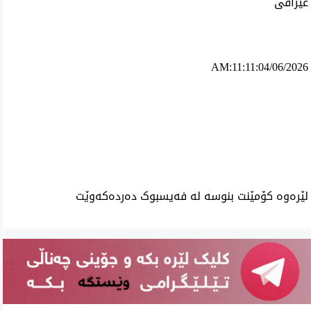
عێراقی
AM:11:11:04/06/2026
ئه‌م بابه‌ته 736 جار خوێنراوه‌ته‌وه‌‌
لێرەوە کۆمێنت بنوسە لە فەیسبوک دەردەکەوێت