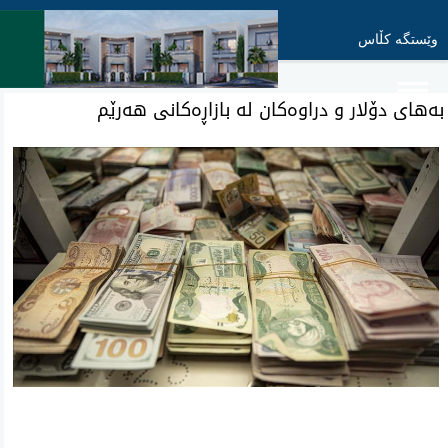
وێستگە کڵاس
به‌های دۆلار و دراوه‌كان له‌ بازاڕه‌كانی هه‌رێم