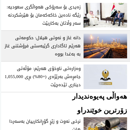
زەیدی بۆ سەرۆکی هەواڵگری سعودیە:
رێگە نادەین خاکەکەمان بۆ هێرشکردنە
سەر وڵاتان بەکاربێت
دانە غاز و نەوتی هیلال: حکومەتی
هەرێم ئاگاداری گرێبەستی فرۆشتنی غاز
بە بەغدا بووە
وەزارەتی ناوخۆی هەرێم: مۆڵەتی
جامڕەش بەرێژەی (+80%) بڕی 1,055,000
دیناری تێدەچێت
هەواڵی پەیوەندیدار
زۆرترین خوێندراو
نرخی نه‌وت و زێڕ گۆڕانكارییان به‌سه‌ردا
هات