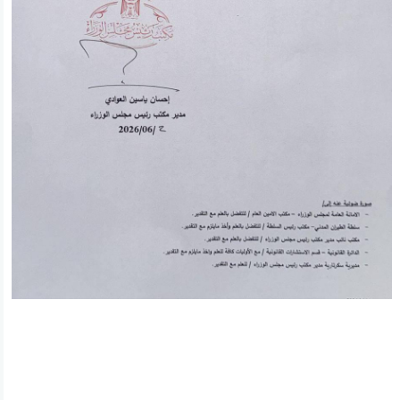
ئه‌م بابه‌ته 3552 جار خوێنراوه‌ته‌وه‌‌