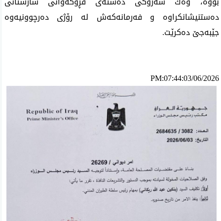
بووه‌، وه‌ك سه‌رۆكی ده‌سته‌ی فڕۆكه‌وانی شارستانی
ده‌ستنیشانكراوه‌ و فه‌رمانه‌كه‌ش له‌ رۆژی‌ ده‌رچوونیه‌وه‌
جێبه‌جێ ده‌كرێت.
PM:07:44:03/06/2026