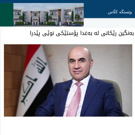
وێستگە کڵاس
به‌نگین رێكانی‌ له‌ به‌غدا پۆستێكی‌ نوێی‌ پێدرا