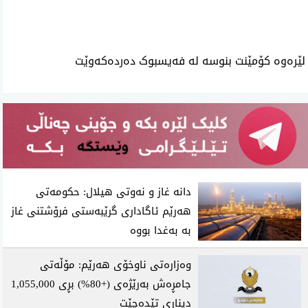
لێرەوە کۆمێنت بنوسە لە فەیسبوک دەردەکەوێت
دانە غاز و نەوتی هیلال: حکومەتی
هەرێم ئاگاداری گرێبەستی فرۆشتنی غاز
بە بەغدا بووە
وەزارەتی ناوخۆی هەرێم: مۆڵەتی
جامڕەش بەرێژەی (+80%) بڕی 1,055,000
دیناری تێدەچێت