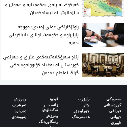
کەرکوک لە پلەی یەکەمدایە و هەولێر و
سلێمانیش لە لیستەکەدان
ڕاوێژکارێکی عەلی زەیدی: مووچە
پارێزراوە و حکومەت توانای دابینکردنی
هەیە
پێنج سەرۆکایەتییەکەی عێراق و هەرێمی
کوردستان لە بەغداد کۆبوونەوەیەکی
گرنگ ئەنجام دەدەن
سەرەکی
راپۆرت
ڤیدیۆ
وەرزش‌
کوردستانی
وتار
زانست و
ئەرشیف
تەکنەلۆجیا
‌‌عیراقی‌
جۆراوجۆر
دەربارە‌
وەرزش
‌‌جیهانی‌
هەمەرەنگ
پەیوەندی‌
رەنگاورەنگ
‌‌ئابوری‌