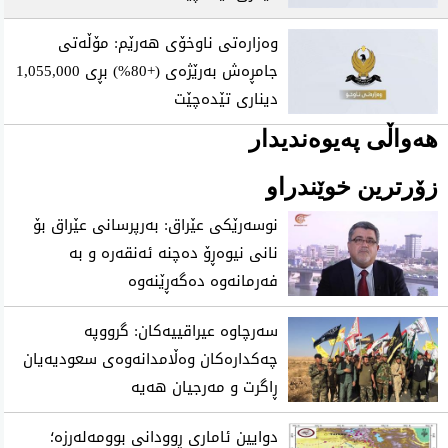
وەزارەتی ناوخۆی هەرێم: مۆڵەتی
جامڕەش بەرێژەی (+80%) بڕی 1,055,000
دیناری تێدەچێت
هەواڵی پەیوەندیدار
زۆرترین خوێندراو
نوسەرێکی عێراق: بەرپرسانی عێراق بۆ
نانی نیوەڕۆ دەچنە ئەنقەرە و بە
فەرمانەوە دەگەڕێنەوە
سەرچاوە عیراقییەکان: گرووپە
چەکدارەکان وەڵامدانەوەی سعودیەیان
ڕاگرت و مەرجیان هەیە
دوایین ئاماری ڕوودانی بوومەلەرزە؛