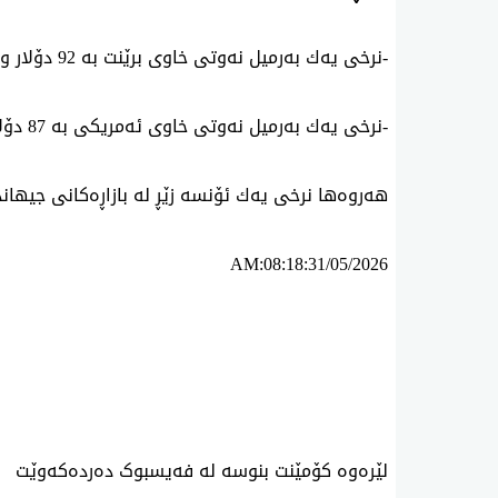
-نرخی یه‌ك به‌رمیل نه‌وتی خاوی برێنت به‌ 92 دۆلار و 12 سه‌نته‌.
-نرخی یه‌ك به‌رمیل نه‌وتی خاوی ئه‌مریكی به‌ 87 دۆلار و 36 سه‌نته‌.
هه‌روه‌ها نرخی یه‌ك ئۆنسه‌ زێڕ له‌ بازاڕەكانی جیهاندا بۆ ئه‌مڕۆ 4540 دۆلاره‌.
AM:08:18:31/05/2026
ئه‌م بابه‌ته 740 جار خوێنراوه‌ته‌وه‌‌
لێرەوە کۆمێنت بنوسە لە فەیسبوک دەردەکەوێت