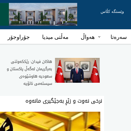
وێستگە کڵاس
سەرەتا
هەواڵ
مەڵتی میدیا
جۆراوجۆر
هاکان فیدان: رێککەوتنی
بەرگریمان لەگەڵ پاکستان و
سعودیە هاوشێوەی
سیستەمی ناتۆیە
نرخی نەوت و زێڕ بەجێگیری مانەوە