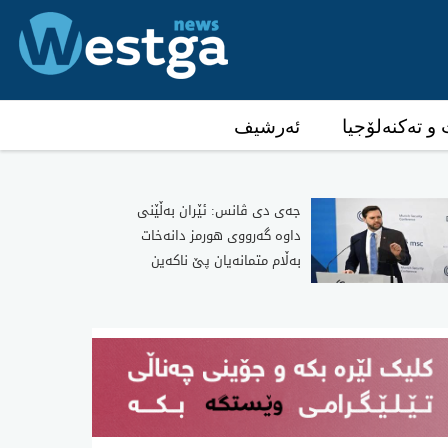
و تەکنەلۆجیا
ئەرشیف
جەی دی ڤانس: ئێران بەڵێنی
داوە گەرووی هورمز دانەخات
بەڵام متمانەیان پێ ناکەین