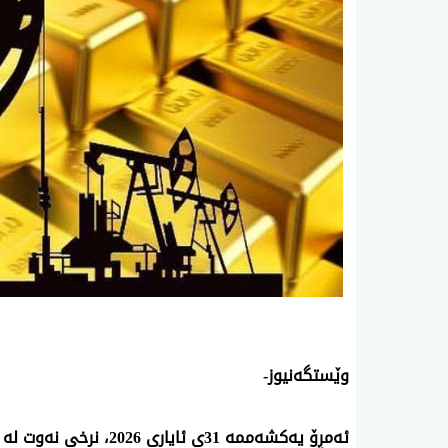
وێستگه‌نیوز-
ئه‌مڕۆ یەکشەممە 31ی ئایاری 2026، نرخی نه‌وت له‌ بازاڕه‌كانی جیهاندا به‌مشێوه‌یه‌ی خواره‌وه‌یه‌: