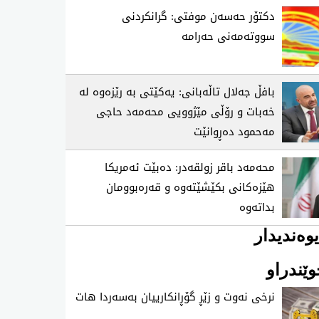
دکتۆر حەسەن موفتی: گرانکردنی
سووتەمەنی حەرامە
بافڵ جەلال تاڵەبانی: یەکێتی بە رێزەوە لە
خەبات و رۆڵی مێژوویی محەمەد حاجی
مەحمود دەڕوانێت
محەمەد باقر زولقەدر: دەبێت ئەمریکا
هێزەکانی بکێشێتەوە و قەرەبوومان
بداتەوە
وەندیدار
ێندراو
نرخی نه‌وت و زێڕ گۆڕانكارییان به‌سه‌ردا هات