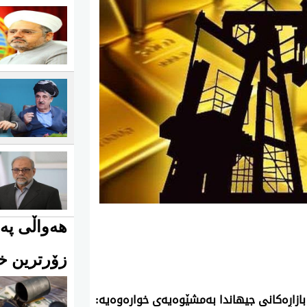
هەواڵی پەی
زۆرترین خو