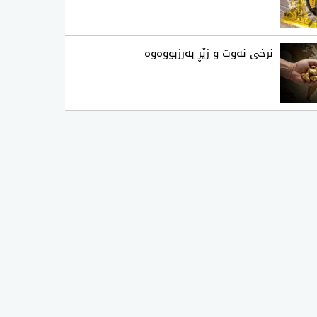
نرخی نه‌وت و زێڕ به‌رزبووه‌وه‌