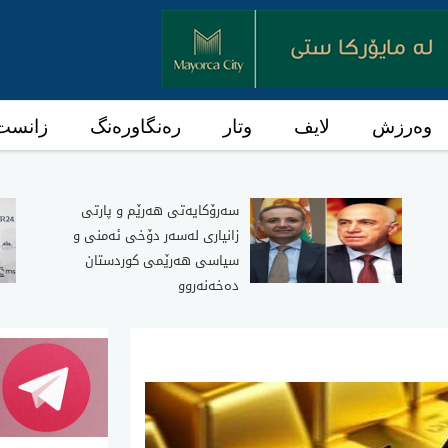
وەرزش
لایف
وتار
رەنگاورەنگ
زانست 
سەرۆکایەتی هەرێم و پارتی
زانیاری لەسەر دۆخی ئەمنی و
سیاسی هەرێمی کوردستان
دەخەنەروو