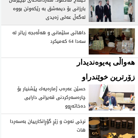
بارزانی بۆ دیمه‌شق به‌ رێكه‌وتن بووه‌
له‌گه‌ڵ عه‌لی زه‌یدی
داهاتی سلێمانی و هه‌ڵه‌بجه‌ زیاتر له‌
سه‌دا 64 كه‌میكرد
هەواڵی پەیوەندیدار
زۆرترین خوێندراو
حسێن عه‌ره‌ب ژماره‌یه‌ك پێشنیار بۆ
چاره‌سه‌ركردنی‌ قه‌یرانی‌ دارایی
ده‌خاته‌ڕوو
نرخی نه‌وت و زێڕ گۆڕانكارییان به‌سه‌ردا
هات