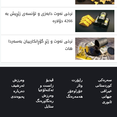
نرخی نەوت دابەزی و ئۆنسەی زێڕیش بە
4266 دۆلارە
نرخی نه‌وت و زێڕ گۆڕانكارییان به‌سه‌ردا
هات
سەرەکی
راپۆرت
ڤیدیۆ
وەرزش‌
کوردستانی
وتار
زانست و
ئەرشیف
تەکنەلۆجیا
‌‌عیراقی‌
جۆراوجۆر
دەربارە‌
وەرزش
‌‌جیهانی‌
هەمەرەنگ
پەیوەندی‌
رەنگاورەنگ
‌‌ئابوری‌
ستایل‌