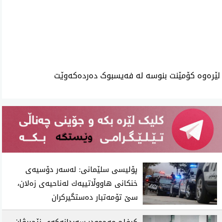
ئه‌م بابه‌ته 844 جار خوێنراوه‌ته‌وه‌‌
لێرەوە کۆمێنت بنوسە لە فەیسبوک دەردەکەوێت
پۆلیسی سلێمانی: له‌سه‌ر دۆسیه‌ی
خنكانی هاووڵاتییه‌ك له‌ناحیه‌ی زه‌لان،
سێ تۆمه‌تبار ده‌ستگیركران
كیفاح مه‌حمود: سه‌ردانه‌كه‌ی نێچیرڤان