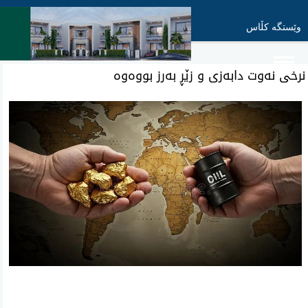
وێستگە کڵاس
نرخی نه‌وت دابەزی و زێڕ بەرز بووەوە