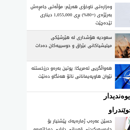
وەزارەتی ناوخۆی هەرێم: مۆڵەتی جامڕەش
بەرێژەی (+80%) بڕی 1,055,000 دیناری
تێدەچێت
سعودیە هۆشداری لە هێرشێکی
میلیشیاکانی عێراق و حوسییەکان دەدات
هەواڵگریی ئەمریکا: پوتین بەرەو درزخستنە
نێوان هاوپەیمانانی ناتۆ هەنگاو دەنێت
وەندیدار
ێندراو
حسێن عه‌ره‌ب ژماره‌یه‌ك پێشنیار بۆ
چاره‌سه‌ركردنی‌ قه‌یرانی‌ دارایی ده‌خاته‌ڕوو