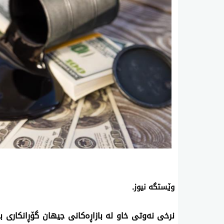
‌وێستگه‌ نیوزـ
نرخی نه‌وتی خاو له‌ بازاڕە‌كانی جیهان گۆڕانكاری به