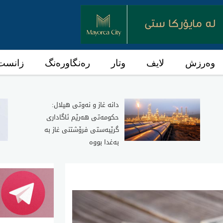
وەرزش
لایف
وتار
رەنگاورەنگ
زانست 
دانە غاز و نەوتی هیلال:
حکومەتی هەرێم ئاگاداری
گرێبەستی فرۆشتنی غاز بە
بەغدا بووە