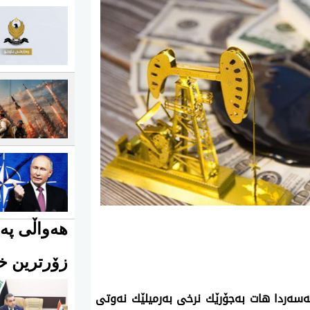
هەواڵی پەی
زۆرترین خو
‌سه‌ردا هات به‌جۆرێك نرخی‌ به‌رمیلێك نه‌وتی‌