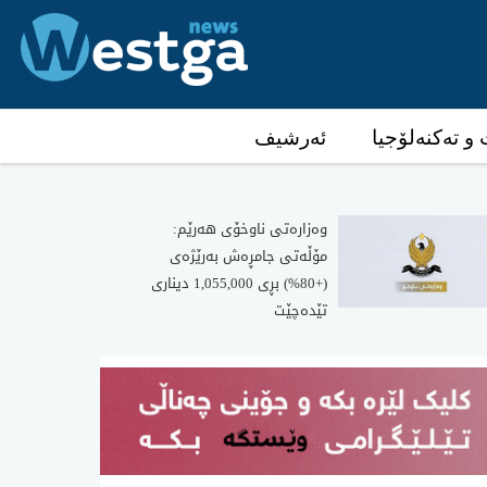
و تەکنەلۆجیا
ئەرشیف
وەزارەتی ناوخۆی هەرێم:
مۆڵەتی جامڕەش بەرێژەی
(+80%) بڕی 1,055,000 دیناری
تێدەچێت