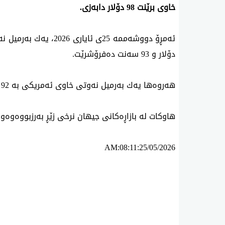
خاوی‌ برێنت
98
دۆلار دابەزی‌
.
ئه‌مڕۆ دووشه‌ممه‌
25
ی ئایاری‌ 2026، یه‌ك به‌رمیل نه‌وتی خاوی برێنت له‌ بازاڕه‌كانی‌ جیهاندا به‌
دۆلار و
93
سه‌نت ده‌فرۆشرێت
.
هه‌روه‌ها یه‌ك به‌رمیل نه‌وتی خاوی ئه‌مریكی به‌
92
د
هاوكات له‌ بازاڕە‌كانی‌ جیهان نرخی زێڕ بەرزبووەوەو یه‌ك ئۆنس
AM:08:11:25/05/2026
ئه‌م بابه‌ته 804 جار خوێنراوه‌ته‌وه‌‌