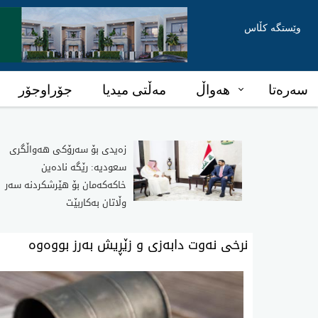
وێستگە کڵاس
سەرەتا
هەواڵ
مەڵتی میدیا
جۆراوجۆر
زەیدی بۆ سەرۆکی هەواڵگری
سعودیە: رێگە نادەین
خاکەکەمان بۆ هێرشکردنە سەر
وڵاتان بەکاربێت
نرخی نه‌وت دابەزی و زێڕیش بەرز بووەوە