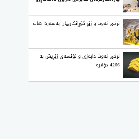
نرخی نه‌وت و زێڕ گۆڕانكارییان به‌سه‌ردا هات
نرخی نەوت دابەزی و ئۆنسەی زێڕیش بە
4266 دۆلارە