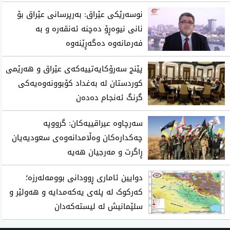
نوسەرێکی عێراق: بەرپرسانی عێراق بۆ
نانی نیوەڕۆ دەچنە ئەنقەرە و بە
فەرمانەوە دەگەڕێنەوە
پێنج سەرۆکایەتییەکەی عێراق و هەرێمی
کوردستان لە بەغداد کۆبوونەوەیەکی
گرنگ ئەنجام دەدەن
سەرچاوە عیراقییەکان: گرووپە
چەکدارەکان وەڵامدانەوەی سعودیەیان
ڕاگرت و مەرجیان هەیە
دوایین ئاماری ڕوودانی بوومەلەرزە؛
کەرکوک لە پلەی یەکەمدایە و هەولێر و
سلێمانیش لە لیستەکەدان