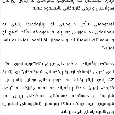
بڕیارە گرنگەکان کە ڕاستەوخۆ پەیوەندی بە ژیانی ڕۆژانەی
هاوڵاتییان و نرخی کارتەکانی باڵانسەوە هەیە
.
ئەنجومەنی باڵای دادوەریی لە بڕیارەکەیدا پشتی بە
بنەمایەکی دەستووریی چەسپاو بەستووە کە دەڵێت: "هیچ باج
و ڕسوماتێک ناسەپێنرێت و هەموار ناکرێتەوە، تەنها بە یاسا
نەبێت
."
دەستەی ڕاگەیاندن و گەیاندنی عێراق
(CMC)
ویستبووی لەژێر
ناوی "کرێی خزمەتگوزاری بۆ ڕێکخستنی شەپۆلەکان" بڕی (١٪ بۆ
٢٪) پارەی زیاتر بخاتە سەر کۆمپانیاکانی مۆبایل (ئاسیاسێل،
کۆڕەک، زەین). دادگا ڕایگەیاند کە ئەمە جۆرێکە لە "باجی
شاراوە" و دەستەکە دەسەڵاتی دەرکردنی بڕیاری لەو
شێوەیەی نییە، چونکە تەنها پەرلەمان (ئەنجومەنی نوێنەران)
بۆی هەیە یاسای باج دەربکات
.