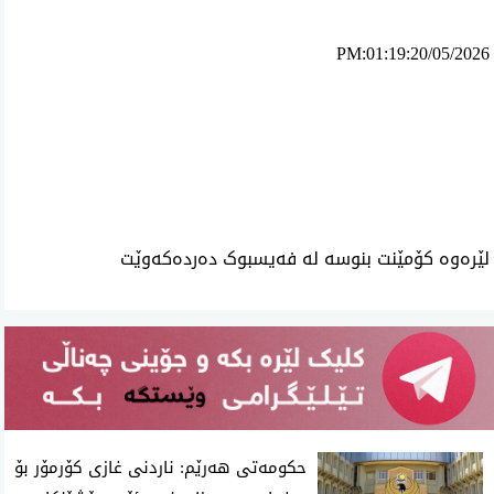
PM:01:19:20/05/2026
ئه‌م بابه‌ته 1112 جار خوێنراوه‌ته‌وه‌‌
لێرەوە کۆمێنت بنوسە لە فەیسبوک دەردەکەوێت
حکومەتی هەرێم: ناردنی غازی کۆرمۆر بۆ