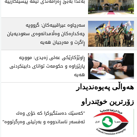
بەغدا بەبێ ڕەزامەندی ئێمە پێشێلکارییە
سەرچاوە عیراقییەکان: گرووپە
چەکدارەکان وەڵامدانەوەی سعودیەیان
ڕاگرت و مەرجیان هەیە
ڕاوێژکارێکی عەلی زەیدی: مووچە
پارێزراوە و حکومەت توانای دابینکردنی
هەیە
هەواڵی پەیوەندیدار
زۆرترین خوێندراو
"كه‌سێك ده‌ستگیركرا كه‌ خۆی‌ وه‌ك
ئه‌فسه‌ر ناساندووه‌ و به‌رتیلی‌ وه‌رگرتووه‌"