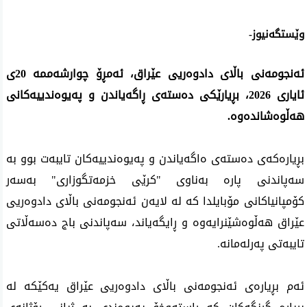
وێستگەنیوز-
ئەنجومەنی باڵای دادوەریی عێراق، ئەمڕۆ چوارشەممە 20ی
ئایاری 2026، بڕیارێکی دەستەی ڕاگەیاندن و پەیوەندییەکانی
هەڵوەشاندەوە.
بڕیارەکەی دەستەی ەاگەیاندن و پەیوەندییەکان تایبەت بوو بە
سەپاندنی پارە بەناوی "کرێی خزمەتگوزاری" بەسەر
کۆمپانیاکانی مۆبایلدا کە لە لایەن ئەنجومەنی باڵای دادوەریی
عێراق هەڵوەشێنرایەوە و ڕایگەیاند، سەپاندنی باج دەسەڵاتی
تایبەتی پەرلەمانە.
ئەم بڕیارەی ئەنجومەنی باڵای دادوەریی عێراق یەکێکە لە