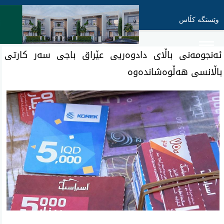
وێستگە کڵاس
ئەنجومەنی باڵای دادوەریی عێراق باجی سەر کارتی
باڵانسی هەڵوەشاندەوە