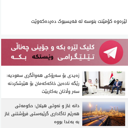
لێرەوە کۆمێنت بنوسە لە فەیسبوک دەردەکەوێت
زەیدی بۆ سەرۆکی هەواڵگری سعودیە:
رێگە نادەین خاکەکەمان بۆ هێرشکردنە
سەر وڵاتان بەکاربێت
دانە غاز و نەوتی هیلال: حکومەتی
هەرێم ئاگاداری گرێبەستی فرۆشتنی غاز
بە بەغدا بووە