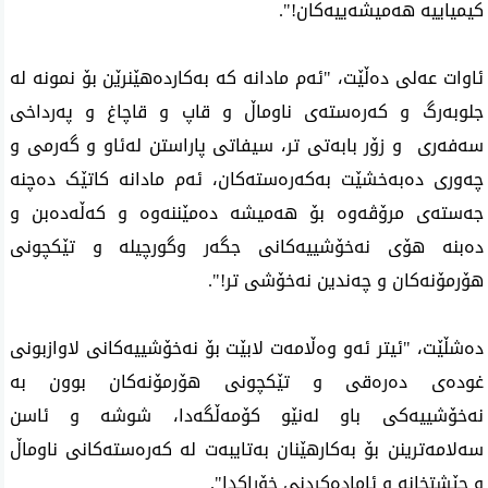
کیمیاییە هەمیشەییەکان!".
ئاوات عەلی دەڵێت، "ئەم مادانە کە بەکاردەهێنرێن بۆ نمونە لە 
جلوبەرگ و کەرەستەی ناوماڵ و قاپ و قاچاغ و پەرداخی 
سەفەری  و زۆر بابەتی تر، سیفاتی پاراستن لەئاو و گەرمی و 
چەوری دەبەخشێت بەکەرەستەکان، ئەم مادانە کاتێک دەچنە 
جەستەی مرۆڤەوە بۆ هەمیشە دەمێننەوە و کەڵەدەبن و 
دەبنە هۆی نەخۆشییەکانی جگەر وگورچیلە و تێکچونی 
هۆرمۆنەکان و چەندین نەخۆشی تر!".
دەشڵێت، "ئیتر ئەو وەڵامەت لابێت بۆ نەخۆشییەکانی لاوازبونی 
غودەی دەرەقی و تێکچونی هۆرمۆنەکان بوون بە 
نەخۆشییەکی باو لەنێو کۆمەڵگەدا، شوشە و ئاسن 
سەلامەترینن بۆ بەکارهێنان بەتایبەت لە کەرەستەکانی ناوماڵ 
و چێشتخانە و ئامادەکردنی خۆراکدا".