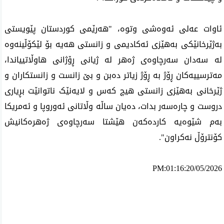
ئاوات عەلی ئەوەشی وتوە، "هەرێمی کوردستان پێویستی 
بەژێرخانێکی بەهێزی ئەکادیمی و زانستی هەیە بۆ لێکۆڵینەوە 
لە سەدان سەرچاوەی ژەهر لە ژیانی ڕۆژانی هاوڵاتییاندا، 
مەترسییەکان ڕۆژ بە ڕۆژ زیاتر دەبن و بێ زانست و زانستکاران و 
ژێرخانی بەهێزی زانستی هیچ کەس و لایەنێک ناتوانێت بڕیاری 
دروست و چارەسەر بدات، دەیان ساڵە وڵاتانی ئەوروپا و ئەمریکا 
بەم شێوەیە کاردەکەن هێشتا سەرچاوەی ژەهرەکانیش 
کۆنترۆڵ نەکراون".
PM:01:16:20/05/2026
ئه‌م بابه‌ته 740 جار خوێنراوه‌ته‌وه‌‌