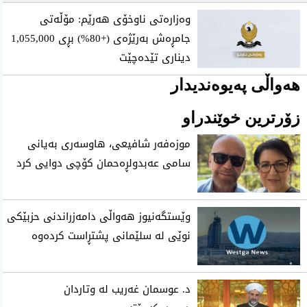
وەزارەتی ناوخۆی هەرێم: مۆڵەتی
جامڕەش بەرێژەی (+80%) بڕی 1,055,000
دیناری تێدەچێت
هەواڵی پەیوەندیدار
زۆرترین خوێندراو
موزه‌فه‌ر شافیعی، هاوسه‌ری به‌یانی
سامی عه‌بدولڕه‌حمان كۆچی‌ دوایی كرد
وێستگەنیوز هەواڵی دامەزراندنی حزبێکی
نوێی لە سلێمانی پشتڕاست کردەوە
د. عوسمان غەریب لە وتاردان