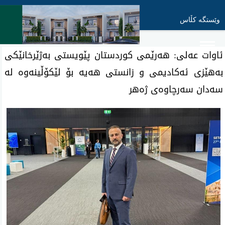
وێستگە کڵاس
ئاوات عەلی: هەرێمی کوردستان پێویستی بەژێرخانێکی
بەهێزی ئەکادیمی و زانستی هەیە بۆ لێکۆڵینەوە لە
سەدان سەرچاوەی ژەهر