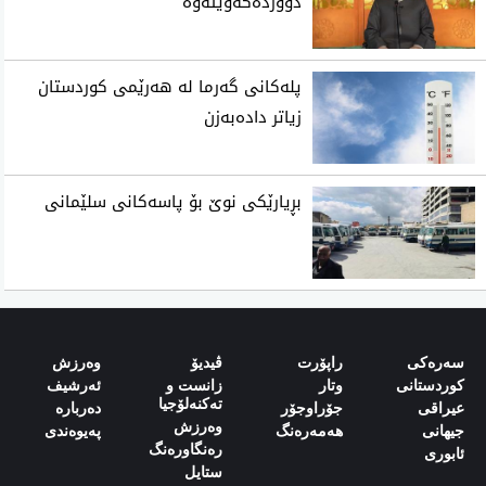
دووردەکەوێتەوە
پلەکانی گەرما لە هەرێمی کوردستان
زیاتر دادەبەزن
بڕیارێکی نوێ بۆ پاسەکانی سلێمانی
سەرەکی
راپۆرت
ڤیدیۆ
وەرزش‌
کوردستانی
وتار
زانست و
ئەرشیف
تەکنەلۆجیا
‌‌عیراقی‌
جۆراوجۆر
دەربارە‌
وەرزش
‌‌جیهانی‌
هەمەرەنگ
پەیوەندی‌
رەنگاورەنگ
‌‌ئابوری‌
ستایل‌