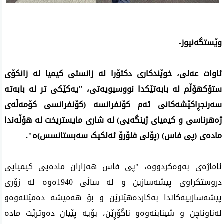
وێستگەنیوز-
ئاوات عەلی، خوێندکاری دکتۆرا لە زانستی کیمیا لە زانکۆی 
ستۆکهۆڵم لە بابەتێکدا نووسیویەتی، "یەکێکی تر لە بابەتە 
سەرنجڕاکێشەکانی ئەم کۆنفرانسە (کۆنفرانسی کۆمەڵەی 
ژەهرناسی و کیمیای ژینگەیی) لە شاری مایستریخت لە هۆڵەندا 
مادەی (پی فاس) (پۆلی فلۆرۆ ئەلکیک سەبستانسس)ە".
ئاماژەی بەوەکردووە، "پی فاس هەزاران مادەیی کیمیایی 
دروستکراوی پیشەسازین و لە ساڵی 1940ەوە لە زۆری 
پیشەسازییەکاندا بەکاردەهێنرێن و بۆ هەمیشە دەمێننەوەو 
لەناوناچن و شینابنەوەو ناگۆڕێن، بۆیە پێیان دەوترێت مادە 