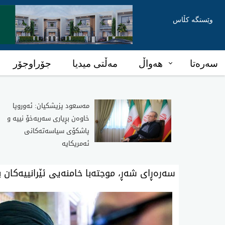
وێستگە کڵاس
سەرەتا
هەواڵ
مەڵتی میدیا
جۆراوجۆر
مەسعود پزیشکیان: ئەوروپا
خاوەن بڕیاری سەربەخۆ نییە و
پاشکۆی سیاسەتەکانی
ئەمریکایە
سەرەڕای شەڕ، موجتەبا خامنەیی ئێرانییەکان 