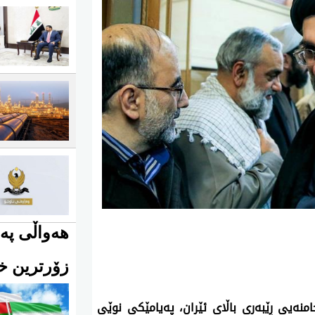
هەواڵی پەی
زۆرترین خو
1ی ئایاری 2026، موجتەبا خامنەیی ڕێبەری باڵای ئێران، پەیامێکی نوێی