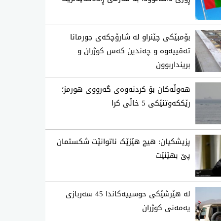
بۆمبێکی چێنراو لە شارۆچکەی جورمانا
تەقییەوە و چەندین کەس کوژران و
برینداربوون
هەوڵەکان بۆ کردنەوەی گەرووی هورمز؛
رێککەوتنێکی 5 خاڵی کرا
پزیشکیان: هیچ هێزێک ناتوانێت شکستمان
پێ بهێنێت
لە هێرشێکی حوسییەکاندا 45 سەربازی
یەمەنی کوژران