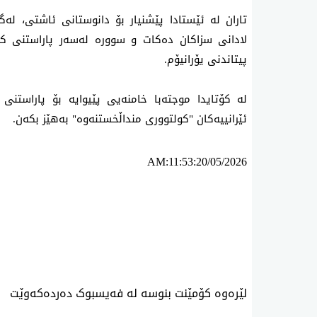
تاران لە ئێستادا پێشنیار بۆ دانوستانی ئاشتی، لە
لادانی سزاکان دەکات و سوورە لەسەر پاراستنی 
پیتاندنی یۆرانیۆم.
له‌ كۆتایدا موجتەبا خامنەیی پێیوایه‌ بۆ پاراستنی
ئێرانییەکان "کولتووری منداڵخستنەوە" بەهێز بکەن.
AM:11:53:20/05/2026
ئه‌م بابه‌ته 836 جار خوێنراوه‌ته‌وه‌‌
لێرەوە کۆمێنت بنوسە لە فەیسبوک دەردەکەوێت