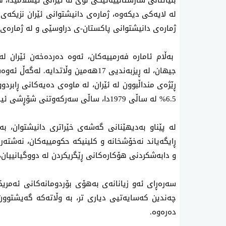
بنیاتنانی شارستانییەتێکی نوێ لە ئێرانی ئیسلامیدا، هه
ژمارەی دانیشتوانی پاکستان-ی دراوسێی و له‌ ژماره‌
بەڵام ئامارە فەرمییەکان، ئه‌وه‌ ده‌رده‌خه‌ن ئێران له
جیهان، لە ڕیزبەندیی 17هه‌مین وڵاتدایه
ڕێژەی منداڵبوون لە ئێران، لە ماوەی دەیەکانی ڕابردو
6.5% لە ساڵی 1979دا، ساڵی سەرکەوتنی شۆڕشی ئیسلامی، بۆ 1.7% لە ساڵی 2024دا کەمیکردووە،.
ڕایگەیاند نەخۆشخانە و کلینیکە حکومییەکان، نەشتەرگ
و دابەشکردنی هۆکارەکانی ڕێگریکردن لە دووگیانییان، 
سەرەڕای ئەو زیانانەی بەهۆی بۆردومانەکانی ئەمریکا
چەندین کەسایەتیی دیاری تر، بە وڵاتەکە گەیشتوون، 
دەرەوە.