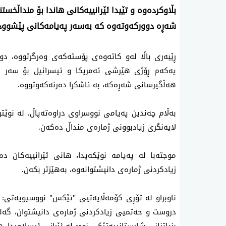
بڵاوكرده‌وه‌ و تێیدا ئێرانییەکانی هاندا بۆ منداڵ
شەڕە دوورکەوتەوە کە بەسەر پەیامەکانی پێشوودا 
ڕێبەری باڵا لەو کاتەوەی پۆستەکەی وەرگرتووە، دو
هەڵگیرسانی شەڕەکە، بە ئاشکرا دەرنەکەوتووە.
بەڵام چەندین پەیامی نووسراوی دراوه‌ته‌پاڵ، لە نوێتری
لایەنگری زیادبوونی ژمارەی منداڵ ده‌كه‌ن.
موجته‌با له‌ په‌یامه‌ نوێكه‌یدا، هانی ئێرانییەکان
زیادکردنی ژمارەی دانیشتوانەوە، بەهێزتر بکەن.
ناوبراو لە تۆڕی کۆمەڵایەتیی "ئێكس" نووسیویەتی: "
دروست و حه‌تمیی زیادكردنی ژماره‌ی دانیشتوان، گه‌لی م