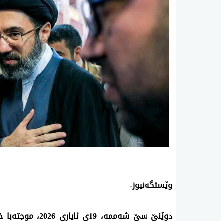
وێستگەنیوز-
دوێنێ سێ شەممە، 9