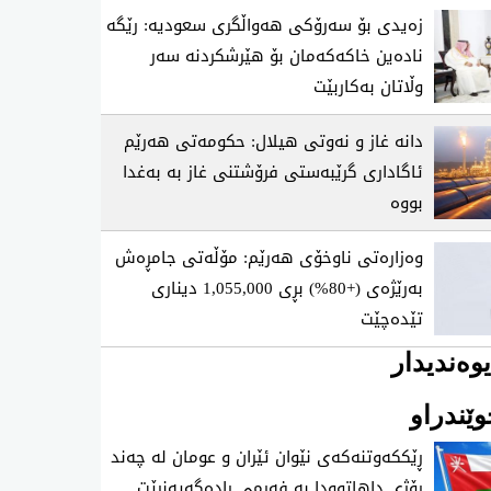
زەیدی بۆ سەرۆکی هەواڵگری سعودیە: رێگە
نادەین خاکەکەمان بۆ هێرشکردنە سەر
وڵاتان بەکاربێت
دانە غاز و نەوتی هیلال: حکومەتی هەرێم
ئاگاداری گرێبەستی فرۆشتنی غاز بە بەغدا
بووە
وەزارەتی ناوخۆی هەرێم: مۆڵەتی جامڕەش
بەرێژەی (+80%) بڕی 1,055,000 دیناری
تێدەچێت
وەندیدار
ێندراو
ڕێککەوتنەکەی نێوان ئێران و عومان لە چەند
ڕۆژی داهاتوودا بە فەرمی ڕادەگەیەنرێت