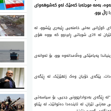
خستنەوە، بەمە موجته‌با کەمێک لەو کەشوهەوای
زاڵ بوو.
ای کوژرانی عەلی خامنەیی ڕێبەری پێشوو، لە
یەکەم ڕۆژی هێرشی ئەمریکا و ئیسرائیل بۆ سەر ئێران لە 28ی شوباتی ڕابردوو کە بووە هۆی
نیاندا پەیامێکی وەڵامدانەوە بوو، بۆ ئه‌وانه‌ی
 ده‌دات، پێگەی خۆیان وەک زلهێزێک، لە ڕێگەی
له‌ ڕێگه‌ی به‌دواداچوونی جدیی، بۆ سیاسه‌تی
ه‌زنی ئێران، له‌ ئاینده‌دا ده‌توانێت، لە پێناو