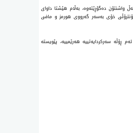
گەڵ واشنتۆن دەگۆڕێتەوە، بەڵام هێشتا داوای
کۆنترۆڵی خۆی بەسەر گەرووی هورمز و مافی
 ئەم ڕۆڵە سەرکردایەتییە هەرێمییە، پێویستە