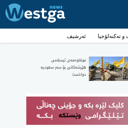
و تەکنەلۆجیا
ئەرشیف
موقاوەمەی ئیسلامی
هێرشەکانی بۆ سەر سعودیە
دواخست