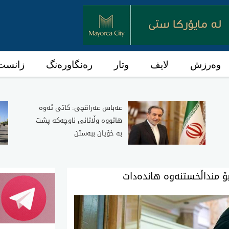
وەرزش
لایف
وتار
رەنگاورەنگ
زانست 
عەباس عەراقچی: کاتی ئەوە
هاتووە وڵاتانی ناوچەکە پشت
بە خۆیان ببەستن
بۆ منداڵخستنەوە هاندەدات