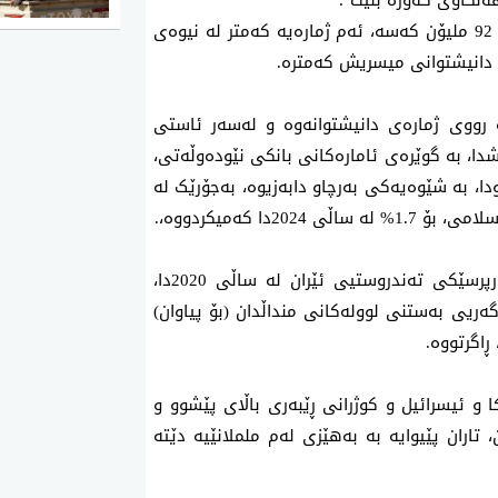
‌نگاوی گه‌وره‌ بنێت".
له‌ لایه‌كی دیكه‌وه‌، ژمارەی دانیشتوانی ئێران نزیکەی 92 ملیۆن کەسە، ئه‌م ژماره‌یه‌ کەمتر لە نیوەی
ی دانیشتوانی میسریش کەمترە.
‌ رووی ژماره‌ی دانیشتوانه‌وه‌ و له‌سه‌ر ئاستی
‌. لەگەڵ ئەوەشدا، بە گوێره‌ی ئامارەکانی بانکی نێودەوڵەتی،
ودا، بە شێوەیەکی بەرچاو دابەزیوە، بەجۆرێک لە
له‌ پێناو بەدیهێنانی گەشەی خێراتری دانیشتوان، بەرپرسێکی تەندروستیی ئێران لە ساڵی 2020دا،
ەریی بەستنی لوولەکانی منداڵدان (بۆ پیاوان)
ڕاگرتووە.
 و ئیسرائیل و کوژرانی ڕێبەری باڵای پێشوو و
تاران پێیوایە بە بەهێزی لەم ململانێیە دێتە