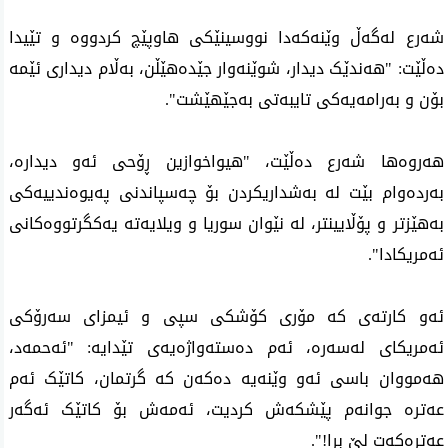
شەرع لەگەڵ وێنەکەدا نووسینێکی هاوپێچ کردووە و تێیدا 
دەڵێت: "هەندێک دیدار، شوێنەوار جێدەهێڵن، بەڵام دیداری ئێمە 
بۆن و بەرامەیەکی تایبەتی به‌جێهێشت".
هه‌روه‌ها شەرع ده‌ڵێت، "هیواخوازین ڕۆحی ئەو دیدارە، 
بەردەوام بێت لە بەشداریکردن بۆ چەسپاندنی پەیوەندییەکی 
بەهێزتر و پۆڵایینتر، لە نێوان سوریا و ویلایەتە یەکگرتووەکانی 
ئەمریکادا".
ئەو کارتەی کە مۆری کۆشکی سپی و ئیمزای سه‌رۆكی 
ئه‌مریكای لەسەرە، ئەم دەستەواژەیەی تێدایە: "ئەحمەد، 
هەمووان باسی ئەو وێنەیە دەکەن کە گرتمان، کاتێک ئەم 
عەترە جوانەم پێشکەش کردیت، ئەمەش بۆ کاتێک ئەگەر 
عەترەکەت لێ بڕا!".