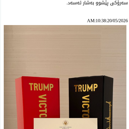
سەرۆکی پێشوو بەشار ئەسەد.
AM:10:38:20/05/2026