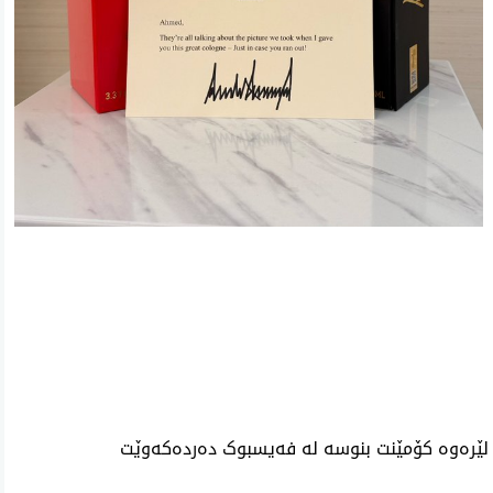
ئه‌م بابه‌ته 1144 جار خوێنراوه‌ته‌وه‌‌
لێرەوە کۆمێنت بنوسە لە فەیسبوک دەردەکەوێت