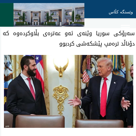
وێستگە کڵاس
سه‌رۆكی سوریا وێنه‌ی ئه‌و عه‌تره‌ی بڵاوكرده‌وه‌ كه‌
دۆناڵد تره‌مپ پێشكه‌شی كردبوو