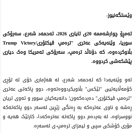
وێستگەنیوز-
ئەمڕۆ چوارشەممە 20ی ئایاری 2026، ئەحمەد شەرع، سەرۆکی 
سوریا، وێنەیەکی عەتری "تره‌مپ ڤیکتۆری/Trump Victory 
بڵاوکردەوە، کە دۆناڵد ترەمپ، سەرۆکی ئەمریکا وەک دیاری 
پێشکەشی کردووە.
لەو وێنەیەدا كه‌ ئه‌حمه‌د شەرع، لە هەژماری خۆی لە تۆڕی 
کۆمەڵایەتیی "ئێكس" بڵاویكردووه‌ته‌وه‌، دوو پاکەتی عەتری 
"تره‌مپ ڤیکتۆری" دەردەکەون؛ دانەیەکیان سوور و ئەوی تریان 
ڕەشە و ناوی عەترەکە بە ڕەنگی زێڕین لەسەر دوو پاكه‌ته‌كه‌ 
نووسراوە، لە به‌رده‌م دوو پاكه‌ته‌ عه‌تره‌كه‌دا، کارتێک هەیە و 
مۆری کۆشکی سپی و ئیمزای ترەمپ-ی له‌سه‌ره‌.