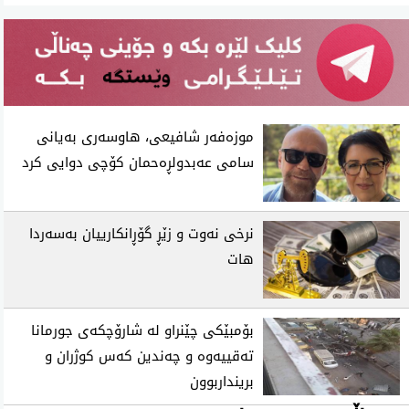
موزه‌فه‌ر شافیعی، هاوسه‌ری به‌یانی
سامی عه‌بدولڕه‌حمان كۆچی‌ دوایی كرد
نرخی نه‌وت و زێڕ گۆڕانكارییان به‌سه‌ردا
هات
بۆمبێکی چێنراو لە شارۆچکەی جورمانا
تەقییەوە و چەندین کەس کوژران و
برینداربوون