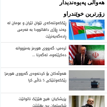
هەواڵی پەیوەندیدار
زۆرترین خوێندراو
ڕێککەوتنەکەی نێوان ئێران و عومان لە
چەند ڕۆژی داهاتوودا بە فەرمی
ڕادەگەیەنرێت
تره‌مپ: گه‌رووی هورمز به‌مزووانه‌
ده‌كرێته‌وه‌، ئه‌گه‌رنا ...
هەوڵەکان بۆ کردنەوەی گەرووی هورمز؛
رێککەوتنێکی 5 خاڵی کرا
پزیشکیان: هیچ هێزێک ناتوانێت
شکستمان پێ بهێنێت