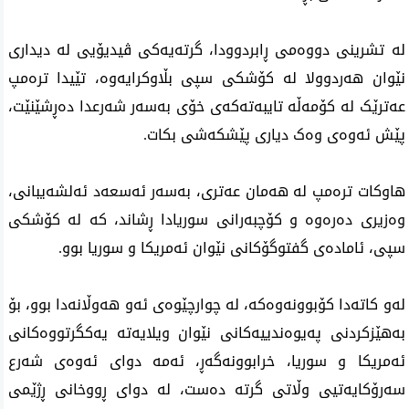
لە تشرینی دووەمی ڕابردوودا، گرتەیەکی ڤیدیۆیی لە دیداری 
نێوان هەردوولا لە کۆشکی سپی بڵاوکرایەوە، تێیدا ترەمپ 
عەترێک لە کۆمەڵە تایبەته‌كه‌ی خۆی بەسەر شەرعدا دەڕشێنێت، 
پێش ئەوەی وەک دیاری پێشکەشی بکات.
هاوکات ترەمپ لە هەمان عەتری، بەسەر ئەسعەد ئەلشەیبانی، 
وەزیری دەرەوە و کۆچبەرانی سوریادا ڕشاند، کە لە کۆشکی 
سپی، ئامادەی گفتوگۆکانی نێوان ئەمریکا و سوریا بوو. 
لەو کاتەدا كۆبوونه‌وه‌كه‌، لە چوارچێوەی ئه‌و هه‌وڵانه‌دا بوو، بۆ 
بەهێزکردنی پەیوەندییەکانی نێوان ویلایەتە یەکگرتووەکانی 
ئەمریکا و سوریا، خرابوونه‌گه‌ڕ، ئه‌مه‌ دوای ئەوەی شەرع 
سەرۆکایەتیی وڵاتی گرتە دەست، لە دوای ڕووخانی ڕژێمی 