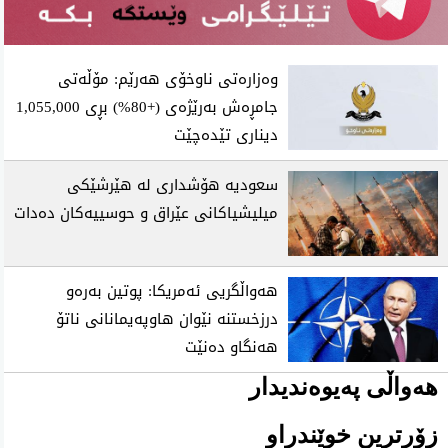
وەزارەتی ناوخۆی هەرێم: مۆڵەتی
جامڕەش بەرێژەی (+80%) بڕی 1,055,000
دیناری تێدەچێت
سعودیە هۆشداری لە هێرشێکی
میلیشیاکانی عێراق و حوسییەکان دەدات
هەواڵگریی ئەمریکا: پوتین بەرەو
درزخستنە نێوان هاوپەیمانانی ناتۆ
هەنگاو دەنێت
هەواڵی پەیوەندیدار
زۆرترین خوێندراو