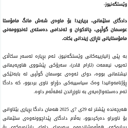
وێستگەنیوز-
دادگای سلێمانی، بریاریدا بۆ ماوه‌ی شه‌ش مانگ مامۆستا
عوسمان گوڵپی، چالاکوان و ئەندامی دەستەی ئەنجوومەنی
مامۆستایانی ناڕازی زیندانی بكات
.
بە پێی زانیارییەکانی وێستگەنیوز، ئەم بڕیارە لەسەر سکاڵای
ئەیوب نیعمەت (ئارام قادر)، سەرۆکی پێشووی هاوپەیمانی
نیشتمانی بووە، دوای ئەوەی عوسمان گوڵپی لە بابەتێکی
ڕۆژنامەوانیدا وەک سیاسییەکی دۆڕاو ناوی بردبوو، کە دادگا
ئەم دەستەواژەیەی بە ناوزڕاندن لەقەڵەم داوە
.
هەرچەندە پێشتر لە 29ی 7ی 2025 هەمان دادگا بڕیاری بێتاوانی
بۆ ناوبراو دەرکردبوو، بەڵام دادگای پێداچوونەوەی سلێمانی
بڕیارەکەی هەڵوەشاندەوە. سەرەڕای داوای پارێزەرەکەی بۆ