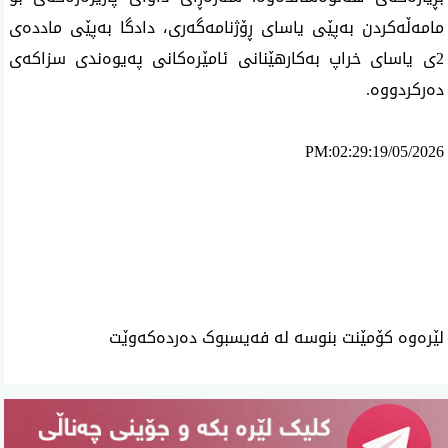
مامەڵەکردن بەپێی یاسای ڕۆژنامەگەری، دادگا بەپێی ماددەی
2ی یاسای خراپ بەکارهێنانی ئامێرەکانی پەیوەندی سزاکەی
دەرکردووە.
PM:02:29:19/05/2026
ئه‌م بابه‌ته 2032 جار خوێنراوه‌ته‌وه‌‌
لێرەوە کۆمێنت بنوسە لە فەیسبوک دەردەکەوێت