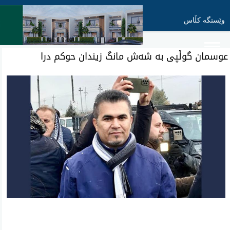
وێستگە کڵاس
عوسمان گوڵپی بە شەش مانگ زیندان حوکم درا