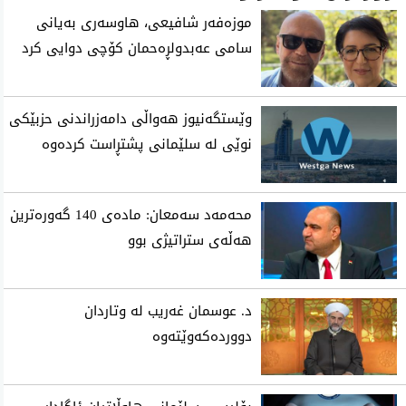
موزه‌فه‌ر شافیعی، هاوسه‌ری به‌یانی
سامی عه‌بدولڕه‌حمان كۆچی‌ دوایی كرد
وێستگەنیوز هەواڵی دامەزراندنی حزبێکی
نوێی لە سلێمانی پشتڕاست کردەوە
محه‌مه‌د سه‌معان: ماده‌ی 140 گه‌وره‌ترین
هه‌ڵه‌ی ستراتیژی‌ بوو
د. عوسمان غەریب لە وتاردان
دووردەکەوێتەوە