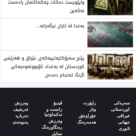
واپێویست ده‌كات چه‌كه‌كانمان راده‌ست
نه‌كه‌ین
به‌غدا له‌ تاران نیگه‌رانه‌...
پێنج سەرۆکایەتییەکەی عێراق و هەرێمی
کوردستان لە بەغداد کۆبوونەوەیەکی
گرنگ ئەنجام دەدەن
سەرەکی
راپۆرت
ڤیدیۆ
وەرزش‌
کوردستانی
وتار
زانست و
ئەرشیف
تەکنەلۆجیا
‌‌عیراقی‌
جۆراوجۆر
دەربارە‌
وەرزش
‌‌جیهانی‌
هەمەرەنگ
پەیوەندی‌
رەنگاورەنگ
‌‌ئابوری‌
ستایل‌