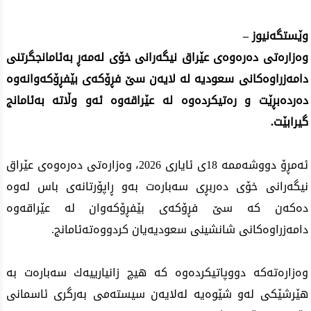
وێستگه‌نیوز –
وه‌زاره‌تی ده‌ره‌وه‌ی‌ عێراق نیگه‌رانی خۆی له‌مه‌ڕ به‌ئامانجگرتنی
دامه‌زراوه‌كانی‌ سعودیه‌ له‌ لایه‌ن سێ فڕۆكه‌ی بێفڕۆكه‌وانه‌وه‌
ده‌رده‌بڕێت و ره‌تیكرده‌وه‌ له‌ عێراقه‌وه‌ ئه‌و وڵاته‌ به‌ئامانج
گیرابێت.
ئه‌مڕۆ دووشه‌ممه‌ 18ی ئایاری 2026، وه‌زاره‌تی ده‌ره‌وه‌ی‌ عێراق
نیگه‌رانی خۆی ده‌ربڕی سه‌باره‌ت به‌و ڕاپۆرتانه‌ی باس له‌وه‌
ده‌كه‌ن كه‌ سێ فڕۆكه‌ی بێفڕۆكه‌وان له‌ عێراقه‌وه‌
دامه‌زراوه‌كانی شانشینی سعودیه‌یان كردووه‌ته‌ئامانج.
وه‌زاره‌ته‌كه‌ دووپاتیكرده‌وه‌ كه‌ هیچ زانیارییه‌ك سه‌باره‌ت به‌
هێرشێكی له‌و شێوه‌یه‌ له‌لایه‌ن سیسته‌می به‌رگری ئاسمانی