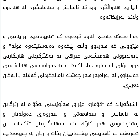
زانیاریی هه‌واڵگری ورد كه‌ ئاسایش و سه‌قامگیری له‌ هه‌ردوو
وڵاتدا به‌رزبكاته‌وه‌.
وه‌زاره‌ته‌كه‌ جه‌ختی‌ له‌وه‌ كرده‌وه‌ كه‌ "په‌یوه‌ندیی برایه‌تیی و
مێژوویی كه‌ هه‌ردوو وڵات پێكه‌وه‌ ده‌به‌ستێته‌وه‌ قوڵه‌" و
پابه‌ندبوونی هه‌میشه‌یی عیراقی به‌ به‌هێزكردنی هاریكاریی
دوو قۆڵی له‌ بواره جیاجیاكاندا و به‌رده‌وامبوونی هه‌ڵوێستی
چه‌سپاوی‌ له‌ به‌رامبه‌ر هه‌ر چه‌شنه‌ ئامانجكردنی گه‌لانه‌ برایه‌كان
ده‌ربڕی‌.
راشیگه‌یاند كه‌ "كۆماری عێراق هه‌ڵوێستی نه‌گۆڕه‌ له‌ رێزگرتن
له‌ ئاسایش و سه‌لامه‌تی و سه‌روه‌ری ده‌وڵه‌تان و
ره‌تكردنه‌وه‌ی هه‌ر كارێك كه‌ سه‌قامگیرییان تێكبدات یان
هه‌ڕه‌شه‌ له‌ ئاسایشی نیشتمانییان بكات و زیان به‌ په‌یوه‌ندییه‌