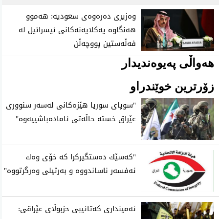
وەزیری دەرەوەی سعودیە: هەموو
هەنگاوە یەکلایەنەکانی ئیسرائیل لە
فەڵەستین پووچەڵن
هەواڵی پەیوەندیدار
زۆرترین خوێندراو
"سوپای‌ سوریا هێزه‌كانی‌ له‌سه‌ر سنووری‌
عێراق خسته‌ حاڵه‌تی‌ ئاماده‌باشییه‌وه‌"
"كه‌سێك ده‌ستگیركرا كه‌ خۆی‌ وه‌ك
ئه‌فسه‌ر ناساندووه‌ و به‌رتیلی‌ وه‌رگرتووه‌"
ئه‌مینداری‌ كه‌تائیبی‌ حزبوڵای عێراقی: