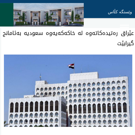
وێستگە کڵاس
عێراق ره‌تیده‌كاته‌وه‌ له‌ خاكه‌كه‌یه‌وه‌ سعودیه‌ به‌ئامانج
گیرابێت