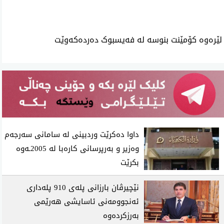
لێرەوە کۆمێنت بنوسە لە فەیسبوک دەردەکەوێت
داوا دەکرێت وردبینی لە سامانی سەرجەم
وەزیر و بەرپرسانی کارەبا لە 2005ـەوە
بکرێت
نێچیرڤان بارزانی پلەی 910 پلەداری
ئەنجوومەنی ئاسایشی هەرێمی
بەرزکردەوە