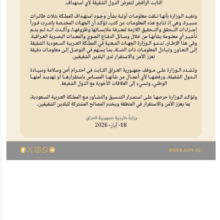
ئه‌م بابه‌ته 996 جار خوێنراوه‌ته‌وه‌‌