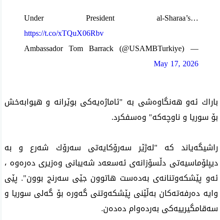
Under President al-Sharaa’s…
https://t.co/xTQuX06Rbv
— Ambassador Tom Barrack (@USAMBTurkiye)
May 17, 2026
باراك ئه‌و هه‌نگاوه‌شی به‌ "ئاماژه‌یه‌كی‌ بوێرانه‌ و هیوابه‌خش
بۆ سوریا و ناوچه‌كه‌" وه‌سفكرد.
راشیگه‌یاند كه‌ "له‌ژێر سه‌رۆكایه‌تی‌ سه‌رۆك شه‌رع و به‌
دیپلۆماسیه‌تی دڵسۆزانه‌ی‌ ئه‌سعه‌د شه‌یبانی وه‌زیری ده‌ره‌وه‌ ،
ئه‌و پێشكه‌وتنانه‌ی به‌ده‌ست هاتوون جێی سه‌رنج بوون". پێی
وایه‌ ده‌رفه‌ته‌كان به‌ڵێنی پێشكه‌وتنی گه‌وره‌ بۆ گه‌لی سوریا و
سه‌قامگیرییه‌كی به‌رده‌وام ده‌ده‌ن.