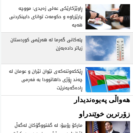
ڕاوێژکارێکی عەلی زەیدی: مووچە
پارێزراوە و حکومەت توانای دابینکردنی
هەیە
پلەکانی گەرما لە هەرێمی کوردستان
زیاتر دادەبەزن
ڕێککەوتنەکەی نێوان ئێران و عومان لە
چەند ڕۆژی داهاتوودا بە فەرمی
ڕادەگەیەنرێت
هەواڵی پەیوەندیدار
زۆرترین خوێندراو
ماركۆ رۆبیۆ: له‌ گفتووگۆكان له‌گه‌ڵ