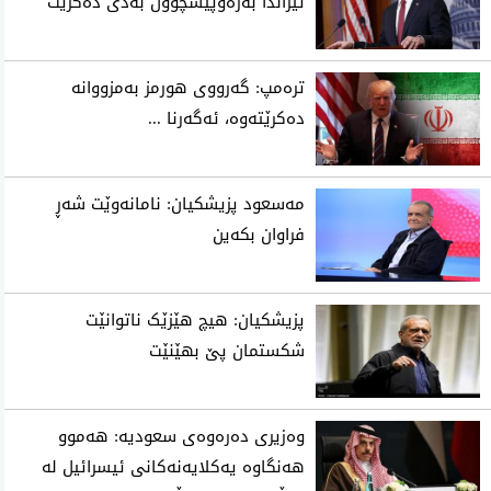
ئێراندا به‌ره‌وپێشچوون به‌دی ده‌كرێت
تره‌مپ: گه‌رووی هورمز به‌مزووانه‌
ده‌كرێته‌وه‌، ئه‌گه‌رنا ...
مەسعود پزیشکیان: نامانەوێت شەڕ
فراوان بکەین
پزیشکیان: هیچ هێزێک ناتوانێت
شکستمان پێ بهێنێت
وەزیری دەرەوەی سعودیە: هەموو
هەنگاوە یەکلایەنەکانی ئیسرائیل لە