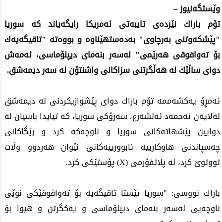
وێستگه‌نیوز –
تۆم باراك نێرده‌ی‌ تایبه‌تی ئه‌مریكا رایگه‌یاند كه‌ سوریا
"پێشكه‌وتنی به‌رچاوی" به‌ده‌ستهێناوه‌ و بووه‌ته‌ "تاقیگه‌یه‌ك
بۆ ته‌وافوقی هه‌رێمی‌" له‌سه‌ر بنه‌مای دیپلۆماسی، ئه‌مه‌ش
دوای ساڵێك له‌ هه‌ڵگرتنی سزاكانی واشنتۆن له‌ سه‌ر دیمه‌شق.
ئه‌مڕۆ یه‌كشه‌ممه‌ تۆم باراك دوای پێشوازیكردنی‌ له‌ دیمه‌شق
له‌لایه‌ن ئه‌حمه‌د ئه‌لشه‌رع، سه‌رۆكی سوریا، كه‌ تیایدا باسیان له‌
دوایین پێشهاته‌كانی سوریا و ناوچه‌كه‌ كرد و رێگاكانی
چه‌سپاندنی‌ هاوكارییه‌ ئابوورییه‌كانی نێوان هه‌ردوو وڵات
تووتوێ كرد، له‌ پلاتفۆرمی (X) پۆستێكی‌ كرد.
باراك نووسی‌: "سوریا ئێستا تاقیگه‌یه‌ بۆ ته‌وافوقێكی نوێی
ناوچه‌یی له‌سه‌ر بنه‌مای دیپلۆماسی و یه‌كگرتن و هیوا بۆ