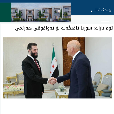
وێستگە کڵاس
تۆم باراك: سوریا تاقیگه‌یه‌ بۆ ته‌وافوقی‌ هه‌رێمی‌