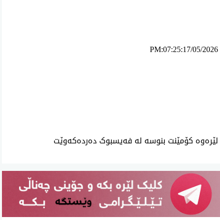
PM:07:25:17/05/2026
ئه‌م بابه‌ته 1264 جار خوێنراوه‌ته‌وه‌‌
لێرەوە کۆمێنت بنوسە لە فەیسبوک دەردەکەوێت