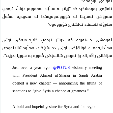
ته‌واوی ناوچه‌كه‌”.
ئاماژه‌ی به‌وه‌شكرد كه‌ "زیاتر له‌ ساڵێك له‌مه‌وبه‌ر دۆناڵد تره‌مپ
سه‌رۆكی ئه‌مریكا له‌ كۆبوونه‌وه‌یه‌كدا له‌ سعودیه‌ له‌گه‌ڵ
سه‌رۆك ئه‌حمه‌د ئه‌لشه‌رع كۆبووه‌وه‌".
ئه‌وه‌شی‌ خسته‌ڕوو كه‌ دواتر تره‌مپ "لاپه‌ڕه‌یه‌كی نوێی
هه‌ڵدایه‌وه‌ و قۆناغێكی‌ نوێی‌ ده‌ستپێكرد، هه‌ڵوه‌شاندنه‌وه‌ی
سزاكانی راگه‌یاند بۆ ئه‌وه‌ی شانسێكی گه‌وره‌ به‌ سوریا بدرێت".
Just over a year ago,
@POTUS
visionary meeting
with President Ahmed al-Sharaa in Saudi Arabia
opened a new chapter — announcing the lifting of
sanctions to "give Syria a chance at greatness.”
A bold and hopeful gesture for Syria and the region.