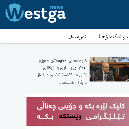
و تەکنەلۆجیا
ئەرشیف
كاوه‌ عه‌لی‌: حكومه‌تی‌ هه‌رێم
ئیمتیازی یاسایی و بازرگانی
زۆری به‌ (كۆنسۆرتیۆمی دانا غاز
و پێڕڵ) به‌خشیوه‌