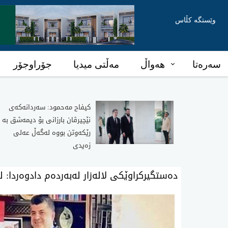
وێستگە کڵاس
سەرەتا
هەواڵ
مەڵتی میدیا
جۆراوجۆر
كیفاح مه‌حمود: سه‌ردانه‌كه‌ی
نێچیرڤان بارزانی بۆ دیمه‌شق به‌
رێكه‌وتن بووه‌ له‌گه‌ڵ عه‌لی
زه‌یدی
ده‌ستگیركراوێكی لالەزار له‌به‌رده‌م دادوه‌ردا: ل