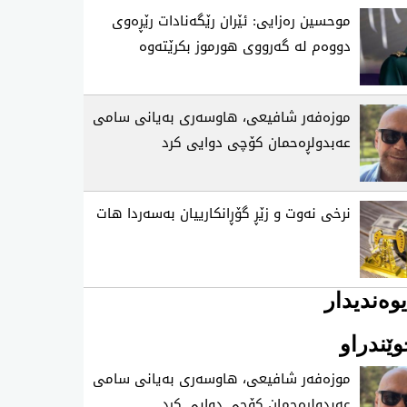
موحسین ره‌زایی: ئێران رێگه‌نادات رێڕه‌وی
دووه‌م له‌ گه‌رووی هورموز بكرێته‌وه‌
موزه‌فه‌ر شافیعی، هاوسه‌ری به‌یانی سامی
عه‌بدولڕه‌حمان كۆچی‌ دوایی كرد
نرخی نه‌وت و زێڕ گۆڕانكارییان به‌سه‌ردا هات
وەندیدار
ێندراو
موزه‌فه‌ر شافیعی، هاوسه‌ری به‌یانی سامی
عه‌بدولڕه‌حمان كۆچی‌ دوایی كرد