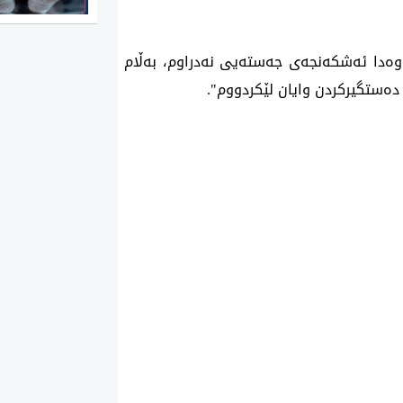
ه‌دا ئه‌شكه‌نجه‌ی جه‌سته‌یی نه‌دراوم، به‌ڵام
ی ده‌ستگیركردن وایان لێكردووم".