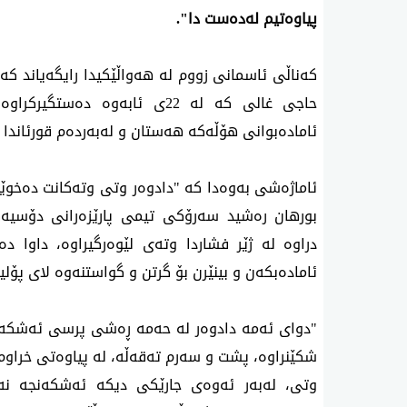
پیاوه‌تیم له‌ده‌ست دا".
كه‌ناڵی‌ ئاسمانی‌ زووم له‌ هه‌واڵێكیدا رایگه‌یاند كه
حاجی غالی كه‌ له‌ 22ی ئابه‌وه‌ د
ئاماده‌بوانی هۆڵه‌كه‌ هه‌ستان و له‌به‌رده‌م قورئاندا
ئاماژه‌شی‌ به‌وه‌دا كه‌ "دادوه‌ر وتی وته‌كانت ده‌خوێن
بورهان ره‌شید سه‌رۆكی تیمی پارێزه‌رانی دۆسیه‌كه
دراوه‌ له‌ ژێر فشاردا وته‌ی لێوه‌رگیراوه‌، داوا ده‌
ئاماده‌بكه‌ن و بینێرن بۆ گرتن و گواستنه‌وه‌ لای پۆ
"دوای ئه‌مه‌ دادوه‌ر له‌ حه‌مه‌ ڕه‌شی پرسی ئه‌شكه‌
شكێنراوه‌، پشت و سه‌رم ته‌قه‌ڵه‌، له‌ پیاوه‌تی خراوم.
وتی، له‌به‌ر ئه‌وه‌ی جارێكی دیكه‌ ئه‌شكه‌نجه‌ نه‌د