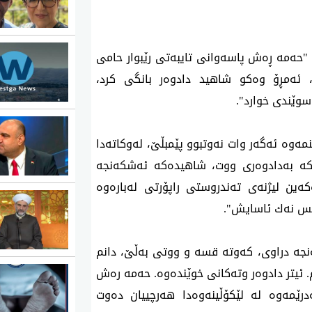
‌ "حه‌مه‌ ڕه‌ش پاسه‌وانی تایبه‌تی رێبوار حامی
ه‌ستگیركراوه‌، ئه‌مڕۆ وه‌كو شاهید دادوه‌ر بانگی كرد،
 سوێندی خوارد".
مه‌وه‌ ئه‌گه‌ر وات نه‌وتبوو پێمبڵێ، له‌وكاته‌دا
‌ به‌دادوه‌ری ووت، شاهیده‌كه‌ ئه‌شكه‌نجه‌
كه‌ین لیژنه‌ی ته‌ندروستی راپۆرتی له‌باره‌وه‌
لیس نه‌ك ئاسایش".
نجه‌ دراوی، كه‌وته‌ قسه‌ و ووتی به‌ڵێ، دانم
 ئیتر دادوه‌ر وته‌كانی خوێنده‌وه‌. حه‌مه‌ ره‌ش
رێمه‌وه‌ له‌ لێكۆڵینه‌وه‌دا هه‌رچییان ده‌وت