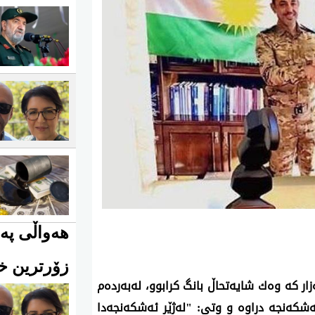
هەواڵی پەی
زۆرترین خو
ار كه‌ وه‌ك شایه‌تحاڵ‌ بانگ كرابوو، له‌به‌رده‌م
شكه‌نجه‌ دراوه‌ و وتی‌: "له‌ژێر ئه‌شكه‌نجه‌دا