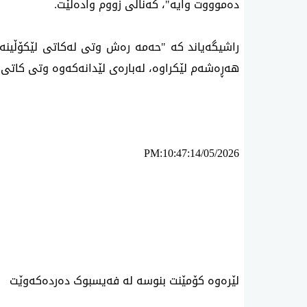
ده‌موووت وایه‌"، كه‌ناڵی‌ زووم واده‌ڵێت.
راشیگه‌یاند كه‌ "حه‌مه‌ ره‌ش وتی له‌كاتی لێكۆڵینه‌و
هه‌ڕه‌شه‌م لێكراوه‌، له‌باره‌ی لێدانه‌كه‌وه‌ وتی كات
PM:10:47:14/05/2026
ئه‌م بابه‌ته 14312 جار خوێنراوه‌ته‌وه‌‌
لێرەوە کۆمێنت بنوسە لە فەیسبوک دەردەکەوێت