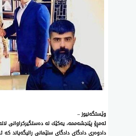
وێستگه‌نیوز –
ئه‌مڕۆ پێنجشه‌ممه‌، یه‌كێك له‌ ده‌ستگیركراوانی‌ لاله‌ز
دادوه‌ری دادگای‌ دادگای سلێمانی رالیگه‌یاند كه‌ ئه‌