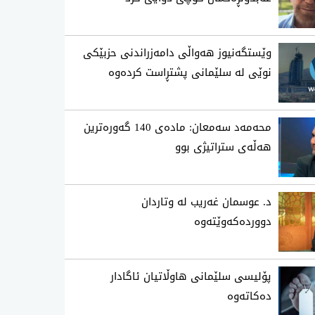
وێستگەنیوز هەواڵی دامەزراندنی حزبێکی
نوێی لە سلێمانی پشتڕاست کردەوە
محه‌مه‌د سه‌معان: ماده‌ی 140 گه‌وره‌ترین
هه‌ڵه‌ی ستراتیژی‌ بوو
د. عوسمان غەریب لە وتاردان
دووردەکەوێتەوە
پۆلیسی سلێمانی هاوڵاتیان ئاگادار
ده‌كاته‌وه‌