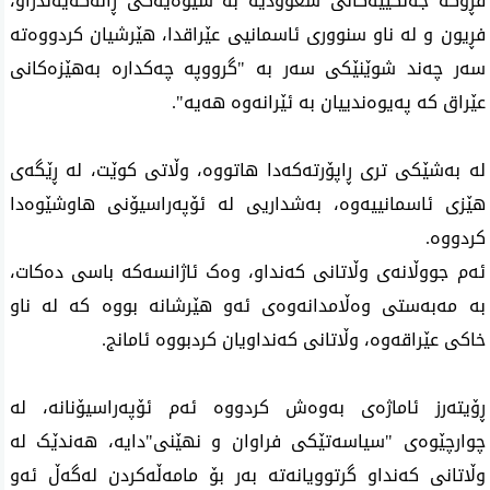
فڕۆکە جەنگییەکانی سعوودیە بە شێوەیەکی ڕانەگەیەندراو،
فڕیون و لە ناو سنووری ئاسمانیی عێراقدا، هێرشیان کردووەتە
سەر چەند شوێنێکی سەر بە "گرووپە چەکدارە بەهێزەکانی
عێراق کە پەیوەندییان بە ئێرانەوە هەیە".
لە بەشێکی تری ڕاپۆرتەکەدا هاتووە، وڵاتی کوێت، لە ڕێگەی
هێزی ئاسمانییەوە، بەشداریی لە ئۆپەراسیۆنی هاوشێوەدا
کردووە.
ئەم جووڵانەی وڵاتانی کەنداو، وەک ئاژانسەکە باسی دەکات،
بە مەبەستی وەڵامدانەوەی ئەو هێرشانە بووە کە لە ناو
خاکی عێراقەوە، وڵاتانی کەنداویان کردبووە ئامانج.
ڕۆیتەرز ئاماژەی بەوەش کردووە ئەم ئۆپەراسیۆنانە، لە
چوارچێوەی "سیاسەتێکی فراوان و نهێنی"دایە، هەندێک لە
وڵاتانی کەنداو گرتوویانەتە بەر بۆ مامەڵەکردن لەگەڵ ئەو