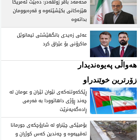
محەمەد باقر زولقەدر: دەبێت ئەمریکا
هێزەکانی بکێشێتەوە و قەرەبوومان
بداتەوە
عەلی زەیدی بانگهێشتی ئیمانوێل
ماکرۆنی بۆ عێراق کرد
هەواڵی پەیوەندیدار
زۆرترین خوێندراو
ڕێککەوتنەکەی نێوان ئێران و عومان لە
چەند ڕۆژی داهاتوودا بە فەرمی
ڕادەگەیەنرێت
بۆمبێکی چێنراو لە شارۆچکەی جورمانا
تەقییەوە و چەندین کەس کوژران و