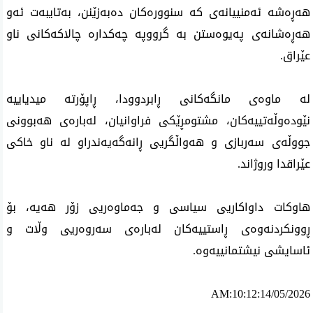
هەڕەشە ئەمنییانەی کە سنوورەکان دەبەزێنن، بەتایبەت ئەو
هەڕەشانەی پەیوەستن بە گرووپە چەکدارە چالاکەکانی ناو
عێراق.
لە ماوەی مانگەکانی ڕابردوودا، ڕاپۆرتە میدیاییە
نێودەوڵەتییەکان، مشتومڕێکی فراوانیان، لەبارەی هەبوونی
جووڵەی سەربازی و هەواڵگریی ڕانەگەیەندراو لە ناو خاکی
عێراقدا وروژاند.
هاوکات داواکاریی سیاسی و جەماوەریی زۆر هەیە، بۆ
ڕوونکردنەوەی ڕاستییەکان لەبارەی سەروەریی وڵات و
ئاسایشی نیشتمانییەوە.
AM:10:12:14/05/2026