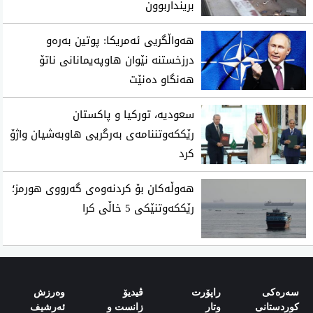
برینداربوون
هەواڵگریی ئەمریکا: پوتین بەرەو
درزخستنە نێوان هاوپەیمانانی ناتۆ
هەنگاو دەنێت
سعودیه‌، توركیا و پاكستان
رێككه‌وتننامه‌ی به‌رگریی هاوبه‌شیان واژۆ
كرد
هەوڵەکان بۆ کردنەوەی گەرووی هورمز؛
رێککەوتنێکی 5 خاڵی کرا
سەرەکی
راپۆرت
ڤیدیۆ
وەرزش‌
کوردستانی
وتار
زانست و
ئەرشیف