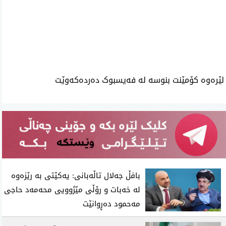
ئه‌م بابه‌ته 996 جار خوێنراوه‌ته‌وه‌‌
لێرەوە کۆمێنت بنوسە لە فەیسبوک دەردەکەوێت
بافڵ جەلال تاڵەبانی: یەکێتی بە رێزەوە
لە خەبات و رۆڵی مێژوویی محەمەد حاجی
مەحمود دەڕوانێت