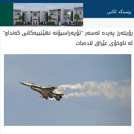
وێستگە کڵاس
رۆیتەرز پەردە لەسەر "ئۆپەراسیۆنە نهێنییەکانی کەنداو"
لە ناوخۆی عێراق لادەبات