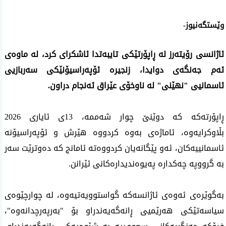
وێستگەنیوز-
ئاژانسی رۆیته‌رز له‌ ڕاپۆرتێکی تایبەتدا ئاشکرای کرد، لە ماوەی
ئه‌م جه‌نگه‌ی دوایدا، زنجیرە ئۆپەراسیۆنێکی سەربازیی
ئاسمانیی "نهێنی" لە ناوخۆی عێراق ئەنجام دراون.
ڕاپۆرتەکە کە دوێنێ چوار شه‌ممه‌، 13ی ئایاری 2026
بڵاوکرایەوە، ئاماژەی بەوە کردووە هێرش و ئۆپه‌راسیۆنه‌
ئاسمانییه‌كان، ئەو پێگانەیان کردووەتە ئامانج کە دەوترێت سەر
بە گرووپە چەکدارە پەیوەندیدارەکانی ئێرانن.
بەگوێرەی ئەوەی ئاژانسەکە گواستوویەتیەوە، لە چوارچێوەی
سیاسەتێکی هەرێمیی ڕانەگەیەندراو بۆ "بەرپەرچدانەوە"،