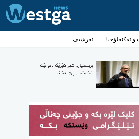
و تەکنەلۆجیا
ئەرشیف
پزیشکیان: هیچ هێزێک ناتوانێت
شکستمان پێ بهێنێت