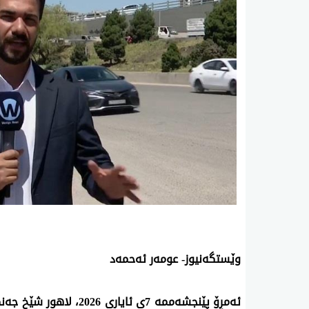
وێستگەنیوز- عومەر ئەحمەد