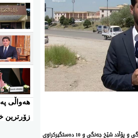
هەواڵی پەی
زۆرترین خو
ئەمڕۆ پێنجشەممە 7ی ئایاری 2026، لاهور شێخ جەنگی و پۆڵاد شێخ جەنگی و 10 دەستگیرکراوی 