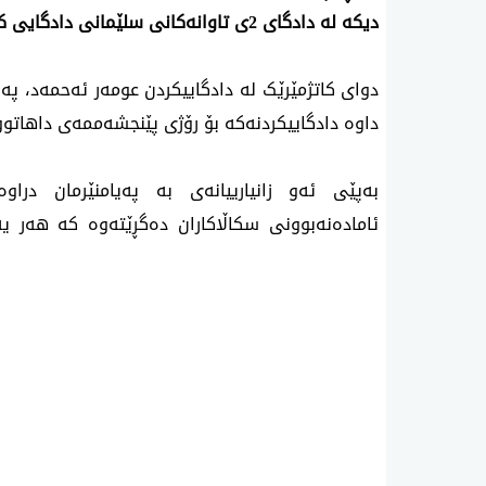
دیکە لە دادگای 2ی تاوانەکانی سلێمانی دادگایی کران.
داوە دادگاییکردنەکە بۆ رۆژی پێنجشەممەی داهاتوو 17ی ئایاری 2026، دوابخات
ئامادەنەبوونی سکاڵاکاران دەگڕێتەوە کە هەر یەک