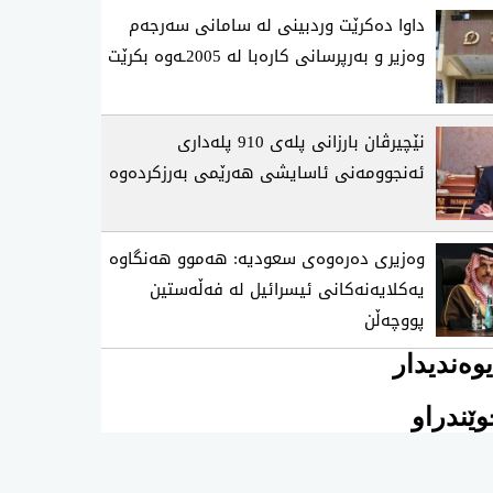
داوا دەکرێت وردبینی لە سامانی سەرجەم
وەزیر و بەرپرسانی کارەبا لە 2005ـەوە بکرێت
نێچیرڤان بارزانی پلەی 910 پلەداری
ئەنجوومەنی ئاسایشی هەرێمی بەرزکردەوە
وەزیری دەرەوەی سعودیە: هەموو هەنگاوە
یەکلایەنەکانی ئیسرائیل لە فەڵەستین
پووچەڵن
وەندیدار
ێندراو