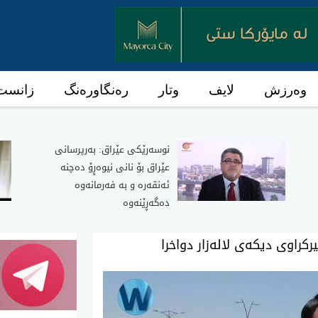
وەرزش
لایف
وتار
رەنگاورەنگ
زانست 
نوسەرێکی عێراق: بەرپرسانی
عێراق بۆ نانی نیوەڕۆ دەچنە
ئەنقەرە و بە فەرمانەوە
دەگەڕێنەوە