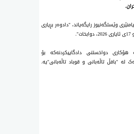
دوای کاتژمێرێک لە دادگاییکردن عومەر ئەحمەد، پەیامنێری وێستگەنیوز رایگەیاند، "دادوەر بڕیاری 
".
بەپێی ئەو زانیارییانەی بە پەیامنێرمان دراوە هۆکاری دواخستنی دادگاییکردنەکە بۆ 
 لە "بافڵ تاڵەبانی و قوباد تاڵەبانی"یە.