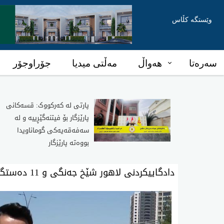
وێستگە کڵاس
سەرەتا
هەواڵ
مەڵتی میدیا
جۆراوجۆر
پارتی لە کەرکووک: قسەکانی
پارێزگار بۆ فیتنەگێڕییە و لە
سەفەقەیەکی گوماناویدا
بووەتە پارێزگار
دادگاییکردنی لاهور شێخ جەنگی و 11 دەستگیرکراوی دیکەی لالەزار دواخرا