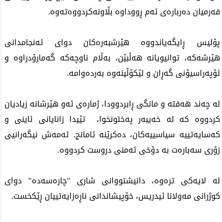
فەرمیان دەربارەی ئەم ڕووداوە بڵاونەکردووەتەوە.
پۆلیس ڕایگەیاندووە هێرشبەرەکان دوای ئه‌نجامدانی
هێرشەکە، توانیویانە هەڵبێن، بەڵام ناوچەکە گەمارۆدراوە و
ئۆپەراسیۆنی گەڕان و لێکۆڵینەوە بەردەوامە.
لە چەند هەفتە و مانگی ڕابردوودا، ژماره‌ی ئه‌و هێرشانه‌ زیادیان
كردووه‌ كه‌ لە خەیبەر پەختونخوا، تێیدا زانایانی ئاینی و
كه‌سایه‌تییه‌ سیاسییه‌كان، ده‌كرێنه‌ ئامانج. ئەمەش نیگەرانیی
زۆری سەبارەت بە دۆخی ئەمنی دروست کردووە.
لە لایەکی ترەوە، دانیشتووانی شاری "چارەسەدە" دوای
کوژرانی مەولانا ئیدریس، خۆپیشاندانی ناڕەزایەتییان ڕێکخست.