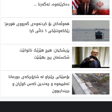
ده‌كرێته‌وه‌، ئه‌گه‌رنا ...
هەوڵەکان بۆ کردنەوەی گەرووی هورمز؛
رێککەوتنێکی 5 خاڵی کرا
پزیشکیان: هیچ هێزێک ناتوانێت
شکستمان پێ بهێنێت
بۆمبێکی چێنراو لە شارۆچکەی جورمانا
تەقییەوە و چەندین کەس کوژران و
برینداربوون