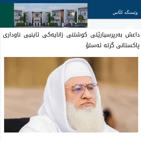
وێستگە کڵاس
داعش بەرپرسیارێتی کوشتنی زانایەکی ئاینیی ناوداری
پاکستانی گرتە ئەستۆ