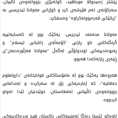
پێشتر زەبیحوڵڵا موجاهید، گوتەبێژی بزووتنەوەی تاڵیبان،
سەرکۆنەی ئەم هێرشەی کرد و کوژرانی مەولانا ئیدریسی بە
"زیانێکی قەرەبوونەکراوە" وه‌سفكرد.
مەولانا محەمەد ئیدریس، یەکێک بوو لە کەسایەتییە
گرنگەکانی ناو پارتی "کۆمەڵەی زانایانی ئیسلام" و
پەیوەندییەکی توندوتۆڵی لەگەڵ "مەولانا فەزڵورەحمان"ی
ڕێبەری پارتەکەدا هەبوو.
هەروەها یەکێک بوو لە مامۆستاکانی قوتابخانەی "دارولعلوم
حەقانیە"، کە ژمارەیەکی زۆر لە سەرکردە و ئەندامانی
بزووتنەوەی تاڵیبانی ئەفغانستان، خوێندنیان تێدا تەواو
کردووە.
تاوەکو ئێستا دەزگا ئەمنییەکانی پاکستان هیچ وردەکارییەکی