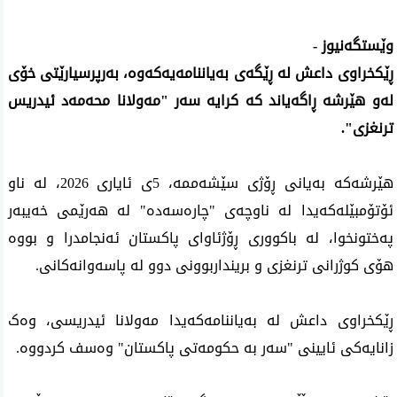
وێستگه‌نیوز -
ڕێکخراوی داعش لە ڕێگەی بەیاننامەیەکەوە، بەرپرسیارێتی خۆی
لەو هێرشە ڕاگەیاند کە کرایە سەر "مەولانا محەمەد ئیدریس
ترنغزی".
هێرشەکە بەیانی ڕۆژی سێشەممە، 5ی ئایاری 2026، لە ناو
ئۆتۆمبێلەکەیدا لە ناوچەی "چارەسەدە" لە هەرێمی خەیبەر
پەختونخوا، لە باکووری ڕۆژئاوای پاکستان ئەنجامدرا و بووە
هۆی کوژرانی ترنغزی و برینداربوونی دوو لە پاسەوانەکانی.
ڕێکخراوی داعش لە بەیاننامەکەیدا مەولانا ئیدریسی، وەک
زانایەکی ئایینی "سەر بە حکومەتی پاکستان" وەسف کردووە.