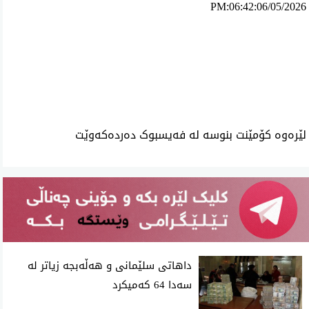
PM:06:42:06/05/2026
ئه‌م بابه‌ته 1076 جار خوێنراوه‌ته‌وه‌‌
لێرەوە کۆمێنت بنوسە لە فەیسبوک دەردەکەوێت
داهاتی سلێمانی و هه‌ڵه‌بجه‌ زیاتر له‌
سه‌دا 64 كه‌میكرد