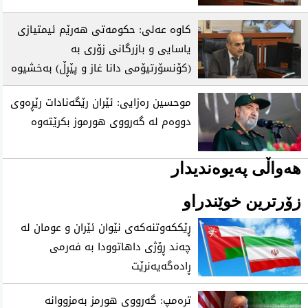
كاوه‌ عه‌لی‌: حكومه‌تی‌ هه‌رێم ئیمتیازی
یاسایی و بازرگانی زۆری به‌
(كۆنسۆرتیۆمی دانا غاز و پێڕڵ) به‌خشیوه‌
موحسین ره‌زایی: ئێران رێگه‌نادات رێڕه‌وی
دووه‌م له‌ گه‌رووی هورموز بكرێته‌وه‌
هەواڵی پەیوەندیدار
زۆرترین خوێندراو
ڕێککەوتنەکەی نێوان ئێران و عومان لە
چەند ڕۆژی داهاتوودا بە فەرمی
ڕادەگەیەنرێت
تره‌مپ: گه‌رووی هورمز به‌مزووانه‌