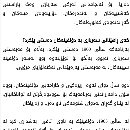
دەریا، بۆ ئەنجامدانی ئەرکی سەربازی، وەک پاراستنی
کەشتییەکان و بەندەرەکان، دۆزینەوەی مینەکان و
گەڕاندنەوەی کەلوپەلەکان.
کەی ڕاهێنانی سەربازی بە دۆلفینەکان دەستی پێکرد؟
بەرنامەکە ساڵی 1960 دەستی پێکرد، بەڵام بۆ مەبەستی
سەربازی نەبوو، بەڵکو بۆ توێژینەوە بوو لەسەر دۆلفینە
سپییەکان، بە مەبەستی پەرەپێدانی تەکنەلۆژیای مرۆیی.
دوو ساڵ دوای ئه‌وه‌، زیرەکیی و كارامه‌یی دۆلفینەکان، بووە
هۆی دامەزراندنی بەرنامەیەک بۆ سوودوەرگرتن لە تواناکانیان،
لە پێناو گەڕان بەدوای شتومەکی ناو ده‌ریا و زه‌ریاكان.
لە ساڵی 1965، دۆلفینێک بە ناوی "تافی" بەشداری کرد لە