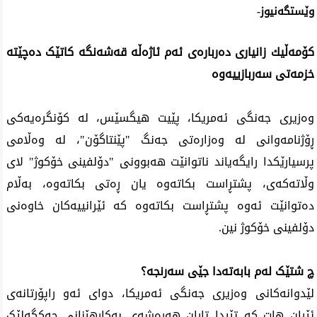
وێستگەنیوز-
كۆمه‌ڵیك زانیاری دەربارەی ئەم ئاژەڵە قه‌شه‌نگه‌ کاتێک دەچێتە
خزمەتی سەربازییەوە
وەزیری جەنگی ئەمریکا، پێیت هیگسێس، لە کۆنگرەیەکی
ڕۆژنامەوانی لە وەزارەتی جەنگ "پێنتاگۆن"، له‌ وەڵامی
پرسیارێكدا رایگه‌یاند ناتوانێت هەبوونی "دۆلفینی خۆکوژ" لای
وڵاتەکەی، پشتڕاست بکاتەوە یان ڕەتی بکاتەوە، بەڵام
دەتوانێت ئەوە پشتڕاست بکاتەوە کە ئێرانییەکان خاوەنی
دۆلفینی خۆكوژ نین.
چ شتێک لەم بابەتەدا جێی سەرنجە؟
لێدوانەکانی وەزیری جه‌نگی ئەمریکا، دوای ئه‌و راپۆرتانه‌ی
ئێران هات كه‌ تێیدا تاران هه‌ڕه‌شه‌ی به‌كارهێنانی چەکگەلێک