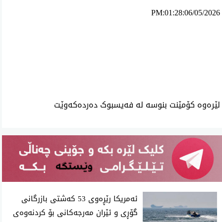
PM:01:28:06/05/2026
ئه‌م بابه‌ته 1384 جار خوێنراوه‌ته‌وه‌‌
لێرەوە کۆمێنت بنوسە لە فەیسبوک دەردەکەوێت
ئەمریکا رێڕەوی 53 کەشتی بازرگانی
گۆڕی و ئێران مەرجەکانی بۆ کردنەوەی