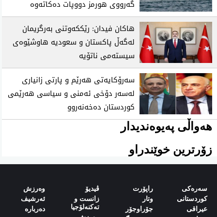
گەرووی هورمز دووپات دەکاتەوە
هاکان فیدان: رێککەوتنی بەرگریمان
لەگەڵ پاکستان و سعودیە هاوشێوەی
سیستەمی ناتۆیە
سەرۆکایەتی هەرێم و پارتی زانیاری
لەسەر دۆخی ئەمنی و سیاسی هەرێمی
کوردستان دەخەنەروو
هەواڵی پەیوەندیدار
زۆرترین خوێندراو
سەرەکی
راپۆرت
ڤیدیۆ
وەرزش‌
کوردستانی
وتار
زانست و
ئەرشیف
تەکنەلۆجیا
‌‌عیراقی‌
جۆراوجۆر
دەربارە‌