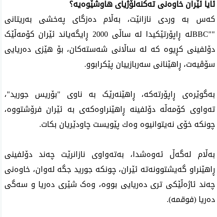
ئایا ئێران خاوەنی تەکنەلۆژیای هاوشێوەیە؟
کەس بە وردی نازانێت، بەڵام دەزگای پەخشی بەریتانی
"
BBC"
لە ڕاپۆرتێکیدا لە ساڵی 2000 ڕایگەیاند ئێران کۆمەڵێک
دۆلفینی کڕیوە کە لە ساڵانی شەستەکان، بۆ هێزی دەریایی
سۆڤیەت، ڕاهێنانی سەربازییان پێکرابوو.
بەگوێرەی ڕاپۆرتەکە، ڕاهێنەرێک بە ناوی "بۆریس جورید"،
تەواوی کۆمەڵە دۆلفینه‌ ڕاهێنراوەکەی بە ئێران فرۆشتووە،
چونكه‌ خۆی نه‌یتوانیوه‌ وه‌ك پێویست چاودێریان بكات.
به‌ڵام له‌گه‌ڵ ئه‌وه‌شدا، به‌تەواوی نازانرێت چەند دۆلفینی
ڕاهێنراو گەیشتوونەتە ئێران، چونکە جورید جگە لەوان، خاوەنی
چەند ئاژەڵێکی تری دەریایی بووە، وەک شێری دەریا و سه‌گی
ده‌ریا (فوقمه‌).