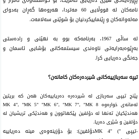
پڕۆژەیەکی هێزی دەریایی ئەمریکا، بۆ گواستنەوەی ئامراز و
نامەکان لە قووڵایی 60 مەتردا، هەروەها گەڕان بەدوای
مەلەوانەکان و ڕێنماییکردنیان بۆ شوێنی سەلامەت.
لە ساڵی 1967، بەرنامەکە بوو بە نهێنی و راده‌ستی
بەڕێوەبەرایەتی ناوەندی سیستمەکانی بۆشایی ئاسمان و
جەنگی دەریایی كرا.
تیپە سەربازییەکانی شیردەرەکان کامانەن؟
پێنج تیپی سەربازی لە شیردەرە دەریاییەکان هەن كه‌ بریتین
له‌مانه‌ی خواره‌وه‌
MK 4", "MK 5" "MK 6", "MK 7", "MK 8
هەندێکیان تەنها لە دۆلفین پێکهاتوون و هەندێکی تریشیان لە
دۆلفین و شێری دەریا.
-تیپی "
MK 4" (
دۆلفین): بۆ دۆزینەوەی مینە دەریاییە