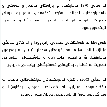
لە ساڵی 1970 بەکارهێنا، بۆ پاراستنی بەندەر و کەشتی و
دامەزراوەکان، لەوانە سەکۆی تەقەمەنی سەر بە سوپای
ئەمریکا، له‌و مه‌له‌وانانه‌ی به‌ بێ بوونی مۆڵه‌تی فه‌رمی،
نزیكده‌بوونه‌وه‌.
هەروەها لە هەشتاکانی سەدەی ڕابردوودا و لە کاتی جەنگی
عێراق-ئێراندا، هێزە ئەمریکییەکان هەمان تیپیان لە بەحرەین
بەکارهێنا، بۆ پاراستنی دامەزراوە و کەشتیگه‌لی سەربازیی
ئەمریکا لە کەنداو، بەتایبەتی کەشتیگەلی پێنجه‌می ده‌ریایی.
لە ساڵی 2003دا، هێزە ئەمریکییەکان دۆلفینەکانی تایبەت بە
پاککردنەوەی مینیان، لە کەنداوی عەرەبی بەکارهێنا و
سەرکەوتوو بوون لە لەناوبردنی دەیان مینی دەریایی.