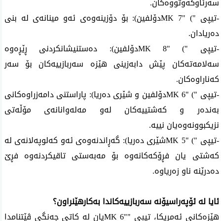
سەرئاوکەوتووەکان.
-تیپی "
MK 7" (
دۆلفین): بۆ دۆزینەوەی ئەو مینانەی لە بنی
دەریادان.
-تیپی "
MK 8" (
دۆلفین): دەستنیشانکردنی ڕێڕەوە
سەلامەتەکان پێش دابەزینی هێزە سەربازییەکان بۆ سەر
کەناراوەکان.
-تیپی "
MK 6" (
دۆلفین و شێری دەریا): پاراستنی دامەزراوەکانی
بەندەر و کەشتییەکان لەو مەلەوانانەی مۆڵەتی
نزیکبوونەوەیان نییە.
-تیپی "
MK 5" (
شێری دەریا): گەڕاندنەوەی ئەو کەلوپەلانەی لە
کەشتی یان فڕۆکەکانەوە بۆ مەبەستی تاقیکردنەوە فڕێ
دەدرێنە ناو زەریاوە.
ئایا لە ئۆپەراسیۆنە سەربازییەکاندا بەکارهێنراون؟
هێزه‌كانی ئه‌مریكا، تیپی "
MK 6"
یان لە کاتی جەنگی ڤێتنامدا