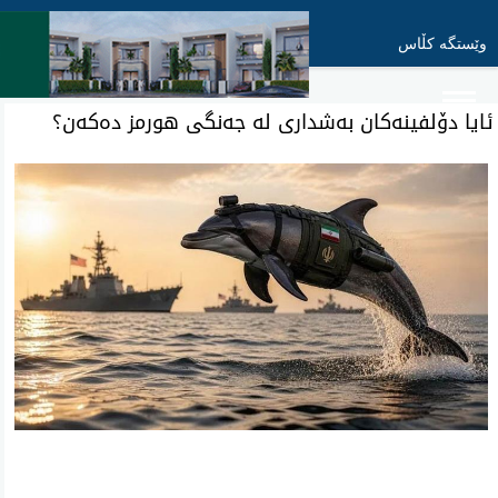
وێستگە کڵاس
ئایا دۆلفینەکان به‌شداری له‌ جه‌نگی هورمز ده‌كه‌ن؟