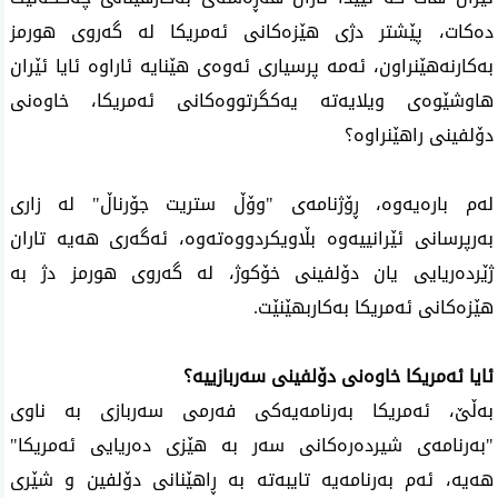
ده‌كات، پێشتر دژی هێزه‌كانی ئەمریکا لە گه‌روی هورمز
بەکارنەهێنراون، ئەمە پرسیاری ئه‌وه‌ی هێنایه‌ ئاراوه‌ ئایا ئێران
هاوشێوەی ویلایەتە یەکگرتووەکانی ئه‌مریكا، خاوه‌نی
دۆلفینی راهێنراوه‌؟
له‌م باره‌یه‌وه‌، ڕۆژنامەی "وۆڵ ستریت جۆرناڵ" لە زاری
بەرپرسانی ئێرانییەوە بڵاویكردووه‌ته‌وه‌، ئەگەری هەیە تاران
ژێردەریایی یان دۆلفینی خۆکوژ، له‌ گه‌روی هورمز دژ به‌
هێزه‌كانی ئه‌مریكا به‌كاربهێنێت.
ئایا ئەمریکا خاوەنی دۆلفینی سەربازییە؟
بەڵێ، ئه‌مریكا بەرنامەیەکی فه‌رمی سه‌ربازی به‌ ناوی
"بەرنامەی شیردەرەکانی سەر بە هێزی دەریایی ئەمریکا"
هه‌یه‌، ئه‌م به‌رنامه‌یه‌ تایبەتە بە ڕاهێنانی دۆلفین و شێری