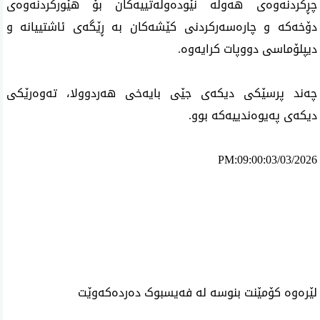
چڕکردنەوەی هەوڵە نێودەوڵەتییەکان بۆ هێورکردنەوەی
دۆخەکە و چارەسەرکردنی کێشەکان بە ڕێگەی ئاشتییانە و
دیپلۆماسی دووپات کرایەوە.
چه‌ند پرسێکی دیکه‌ی جێی بایه‌خی هه‌ردوولا، ته‌وه‌رێکی
دیکه‌ی په‌یوه‌ندییه‌که‌ بوو.
PM:09:00:03/03/2026
ئه‌م بابه‌ته 860 جار خوێنراوه‌ته‌وه‌‌
لێرەوە کۆمێنت بنوسە لە فەیسبوک دەردەکەوێت