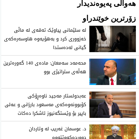
هەواڵی پەیوەندیدار
زۆرترین خوێندراو
لە سلێمانی پیاوێک تەقەی لە ماڵی
خەزووری کرد و بەهۆیەوە هاوسەرەکەی
گیانی لەدەستدا
محه‌مه‌د سه‌معان: ماده‌ی 140 گه‌وره‌ترین
هه‌ڵه‌ی ستراتیژی‌ بوو
عەبدولستار مەجید ناوەڕۆكی
كۆبوونەوەكەی مەسعود بارزانی و عەلی
باپیر بۆ وێستگەنیوز ئاشكرا دەكات
د. عوسمان غەریب لە وتاردان
دووردەکەوێتەوە