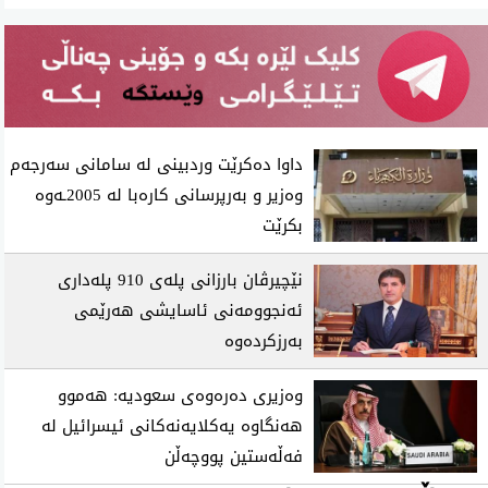
داوا دەکرێت وردبینی لە سامانی سەرجەم
وەزیر و بەرپرسانی کارەبا لە 2005ـەوە
بکرێت
نێچیرڤان بارزانی پلەی 910 پلەداری
ئەنجوومەنی ئاسایشی هەرێمی
بەرزکردەوە
وەزیری دەرەوەی سعودیە: هەموو
هەنگاوە یەکلایەنەکانی ئیسرائیل لە
فەڵەستین پووچەڵن