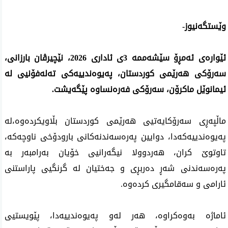
وێستگەنیوز-
ئێوارەی ئەمڕۆ سێشەممە 3ی ئاداری 2026، نێچیرڤان بارزانی،
سەرۆکی هەرێمی کوردستان، پەیوەندییەکی تەلەفۆنیی لە
ئیمانوێل ماکرۆن، سەرۆکی فەرەنساوە پێگەیشت.
ماڵپەڕی سەرۆکایەتیی هەرێمی کوردستان بڵاویکردەوە،لە
پەیوەندییەکەدا، دوایین پەرەسەندنەکانی بارودۆخی ناوچەکە،
تاوتوێ کران، هەردوولا نیگەرانیی خۆیان بەرامبەر بە
پەرەسەندنی شەڕ دەربڕی و جەختیان لە گرنگیی پاراستنی
ئارامی و سەقامگیری کردەوە.
ئاماژە بەوەکراوە، هەر لەو پەیوەندییەدا، پێویستیی