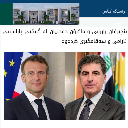
وێستگە کڵاس
نێچیرڤان بارزانی و ماکرۆن جەختیان لە گرنگیی پاراستنی
ئارامی و سەقامگیری کردەوە