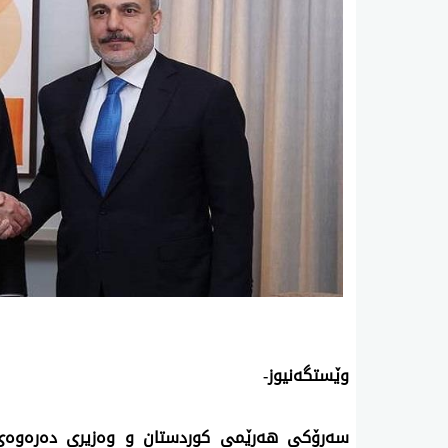
وێستگەنیوز-
سەرۆکی هەرێمی کوردستان و وەزیری دەرەوەی 