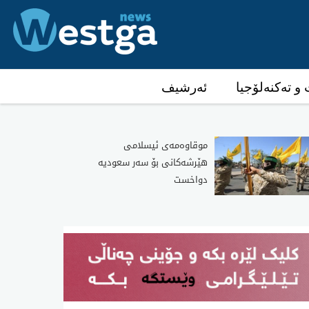
و تەکنەلۆجیا
ئەرشیف
موقاوەمەی ئیسلامی
هێرشەکانی بۆ سەر سعودیە
دواخست