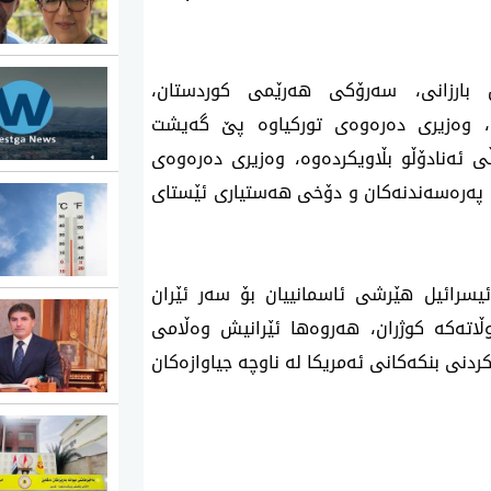
3ی ئاداری 2026، نێچیرڤان بارزانی، سەرۆکی هەرێمی کوردستان،
ن، وەزیری دەرەوەی تورکیاوە پێ گەیشت
ی ئەنادۆڵو بڵاویکردەوە، وەزیری دەرەوەی
 پەرەسەندنەکان و دۆخی هەستیاری ئێستای
وباتی 2026، ئەمریکا و ئیسرائیل هێرشی ئاسمانییان بۆ سەر ئێران
ڵاتەکە کوژران، هەروەها ئێرانیش وەڵامی
دنی بنکەکانی ئەمریکا لە ناوچە جیاوازەکان