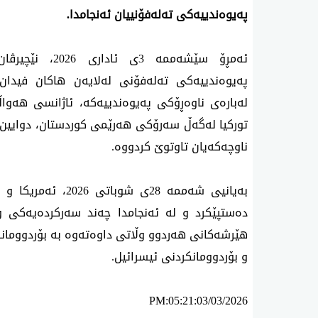
پەیوەندییەکی تەلەفۆنییان ئەنجامدا.
ئەمڕۆ سێشەممە 
پەیوەندییەکی تەلەفۆنی لەلایەن هاکان فیدا
لەبارەی ناوەڕۆکی پەیوەندییەکە، ئاژانسی هەواڵ
تورکیا لەگەڵ سەرۆکی هەرێمی کوردستان، دوایین
ناوچەکەیان تاوتوێ کردووە.
بەیانیی شەممە 28ی ش
دەستپێکرد و لە ئەنجامدا چەند سەرکردەیەکی و
هێرشەکانی هەردوو وڵاتی داوەتەوە بە بۆردوومانکر
و بۆردوومانکردنی ئیسرائیل.
PM:05:21:03/03/2026