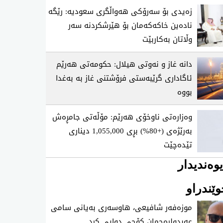
زەیدی بۆ سەرۆکی هەواڵگری سعودیە: رێگە
نادەین خاکەکەمان بۆ هێرشکردنە سەر
وڵاتان بەکاربێت
دانە غاز و نەوتی هیلال: حکومەتی هەرێم
ئاگاداری گرێبەستی فرۆشتنی غاز بە بەغدا
بووە
وەزارەتی ناوخۆی هەرێم: مۆڵەتی جامڕەش
بەرێژەی (+80%) بڕی 1,055,000 دیناری
تێدەچێت
وەندیدار
ێندراو
موزه‌فه‌ر شافیعی، هاوسه‌ری به‌یانی سامی
عه‌بدولڕه‌حمان كۆچی‌ دوایی كرد