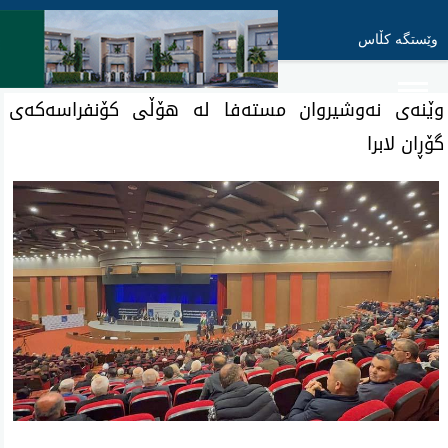
وێستگە کڵاس
وێنه‌ی نه‌وشیروان مسته‌فا له‌ هۆڵی كۆنفراسه‌كه‌ی
گۆڕان لابرا