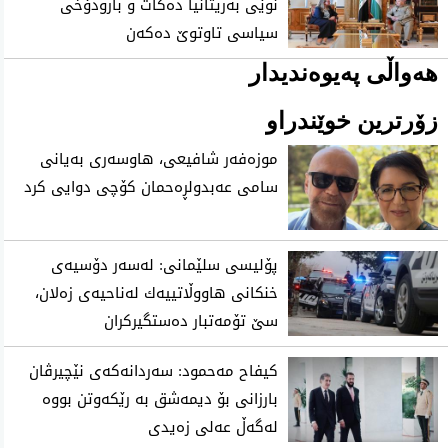
نوێی بەریتانیا دەکات و بارودۆخی
سیاسی تاوتوێ دەکەن
هەواڵی پەیوەندیدار
زۆرترین خوێندراو
موزه‌فه‌ر شافیعی، هاوسه‌ری به‌یانی
سامی عه‌بدولڕه‌حمان كۆچی‌ دوایی كرد
پۆلیسی سلێمانی: له‌سه‌ر دۆسیه‌ی
خنكانی هاووڵاتییه‌ك له‌ناحیه‌ی زه‌لان،
سێ تۆمه‌تبار ده‌ستگیركران
كیفاح مه‌حمود: سه‌ردانه‌كه‌ی نێچیرڤان
بارزانی بۆ دیمه‌شق به‌ رێكه‌وتن بووه‌
له‌گه‌ڵ عه‌لی زه‌یدی