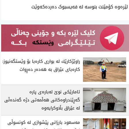
لێرەوە کۆمێنت بنوسە لە فەیسبوک دەردەکەوێت
راوێژكارێك لە بواری كارەبا بۆ وێستگەنیوز:
كارەبای عێراق بە هەدەر دەڕوات
ئامارێکی نوێ لەبارەی پارە
گەڕێندراوەکانی هەڵمەتی دژە گەندەڵی
لە عێراق بڵاوکرایەوە
مەسعود بارزانی پێشوازی لە کونسوڵی