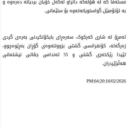
مسته‌فا كه‌ له‌ هۆڵه‌كه‌ دانراو له‌گه‌ڵ خۆیان بردیانه‌ ده‌ره‌وه‌ و
به‌ ئۆتۆمبێل گواستویانه‌ته‌وه‌ بۆ سلێمانی.
ئەمڕۆ لە شاری کەرکوک، سەرەڕای بایكۆتكردنی بەرەی گردی
زەرگەتە، کۆنفرانسی گشتی بزووتنەوەی گۆڕان بەڕێوەچوو،
تێیدا رێکخەری گشتی و 55 ئەندامی جڤاتی نیشتمانی
هەڵبژێردران.
PM:04:20:16/02/2026
ئه‌م بابه‌ته 2820 جار خوێنراوه‌ته‌وه‌‌