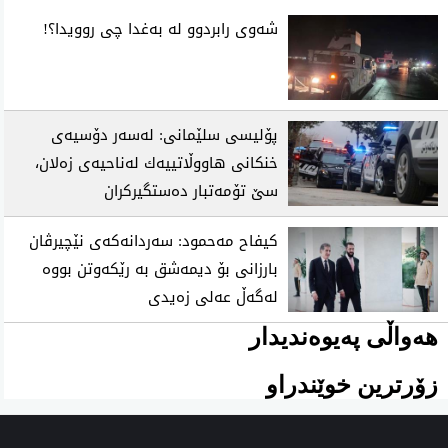
شه‌وی رابردوو له‌ به‌غدا چی‌ روویدا؟!
پۆلیسی سلێمانی: له‌سه‌ر دۆسیه‌ی
خنكانی هاووڵاتییه‌ك له‌ناحیه‌ی زه‌لان،
سێ تۆمه‌تبار ده‌ستگیركران
كیفاح مه‌حمود: سه‌ردانه‌كه‌ی نێچیرڤان
بارزانی بۆ دیمه‌شق به‌ رێكه‌وتن بووه‌
له‌گه‌ڵ عه‌لی زه‌یدی
هەواڵی پەیوەندیدار
زۆرترین خوێندراو