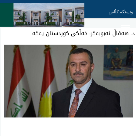
وێستگە کڵاس
د. هەڤاڵ ئەبوبەکر: خەڵکی کوردستان یەکە