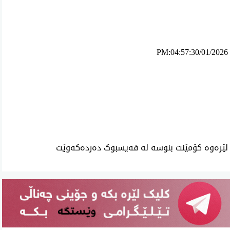
PM:04:57:30/01/2026
ئه‌م بابه‌ته 4876 جار خوێنراوه‌ته‌وه‌‌
لێرەوە کۆمێنت بنوسە لە فەیسبوک دەردەکەوێت