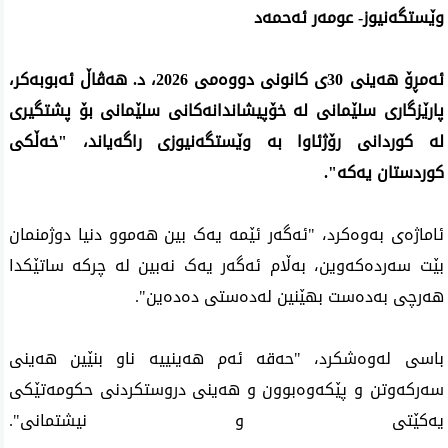
وێستگەنیوز- عومەر ئەحمەد
ئەمڕۆ هەینی 30ی کانونی دووەمی 2026، د. هەڤاڵ ئەبوبەکر،
پارێزگاری سلێمانی لە خۆپیشاندانەکانی سلێمانی بۆ پشتگیری
لە کوردانی رۆژئاوا بە وێستگەنیوزی راگەیاند، "خەڵکی
کوردستان یەکە".
ئاماژەی بەوەکرد، "ئەگەر ئێمە یەک بین هەموو دنیا دوژمنمان
بێت سەردەکەوین، بەڵام ئەگەر یەک نەبین لە چرکە ساتێکدا
هەرچی بەدەست بهێنین لەدەستی دەدەین".
باسی لەوەشکرد، "حەقە ئەم هەینییە ناو بنێین هەینی
سەرکەوتن و پێکەوەبوون و هەینی دروستکردنی حکومەتێکی
یەکێتی و نیشتمانی".