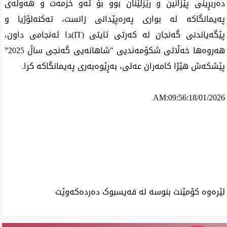
دەربڕینی پێزانین و رێزلێنان بوو بۆ ئەو خزمەت و هەوڵەی
پەیمانگاکە لە بواری پەرەپێدانی زانست، تەکنەلۆژیا و
پێگەیاندنی گەنجان لە کەرتی ئایتی (IT)دا ئەنجامی داون،
هەروەها خەڵاتی شکۆمەندیی "شاهانەیی گەنجی ساڵ 2025”
پێشکەش هێژا کامەران عەلی، بەڕێوەبەری پەیمانگاکە کرا.
AM:09:56:18/01/2026
ئه‌م بابه‌ته 34532 جار خوێنراوه‌ته‌وه‌‌
لێرەوە کۆمێنت بنوسە لە فەیسبوک دەردەکەوێت