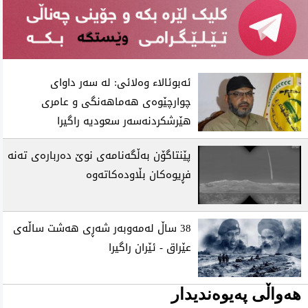
ئه‌بوئالا‌ء وه‌لائی: له‌ سه‌ر داوای‌
چوارچێوه‌ی هه‌ماهه‌نگی و عامری
هێرشكردنه‌سه‌ر سعودیه‌ راگیرا
پێنتاگۆن به‌ڵگه‌نامه‌ی‌ نوێ ده‌رباره‌ی‌ ته‌نه‌
فڕیوه‌كان بڵاوده‌كاته‌وه‌
38 ساڵ‌ له‌مه‌وبه‌ر شه‌ڕی‌ هه‌شت ساڵه‌ی‌
عێراق - ئێران راگیرا
هەواڵی پەیوەندیدار