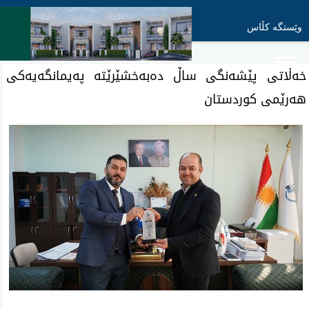
وێستگە کڵاس
خەڵاتی پێشەنگی ساڵ دەبەخشێرێتە پەیمانگەیەکی
هەرێمی کوردستان