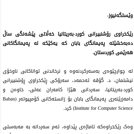
وێستگەنیوز-
رێکخراوی رۆشنبیرانی کورد-بەریتانیا خەڵاتی پێشەنگی ساڵ
دەبەخشێتە پەیمانگای بابان کە یەکێکە لە پەیمانگاکانی
هەرێمی کوردستان.
لە چوارچێوەی بەسەرکردنەوە و نرخاندنی تواناکانی ناوخۆی
نیشتمان، د. گۆڤە ئەحمەد، سەرۆکی ڕێکخراوی ڕۆشنبیرانی
کورد-بەریتانیا، سەردانی هێژا کامەران عەلی، خاوەن و
دامەزرێنەری پەیمانگای بابان بۆ زانستەکانی کۆمپیوتەر (Baban
Institute for Computer Science) کرد.
وەک رێکخراوەکە ئاماژەی پێداوە، ئەم سەردانە بە مەبەستی