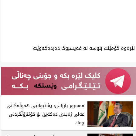
ئه‌م بابه‌ته 1120 جار خوێنراوه‌ته‌وه‌‌
لێرەوە کۆمێنت بنوسە لە فەیسبوک دەردەکەوێت
مه‌سرور بارزانی: پشتیوانیی هه‌وڵه‌كانی
عه‌لی زه‌یدی ده‌كه‌ین بۆ كۆنترۆڵكردنی
چه‌ك