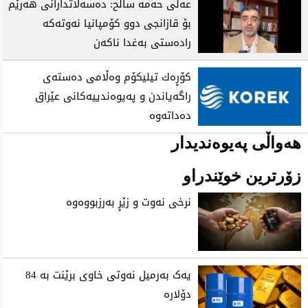
عه‌لی‌ حه‌مه‌ ساڵح: ده‌سه‌ڵاتدارانی‌ هه‌رێم
بۆ قازانجی‌ دوو كۆمپانیا نەوتەکە
راده‌ستی بەغدا ناكه‌ن
كۆڕه‌ك تیلیكۆم وه‌ڵامی ده‌سته‌ی
راگه‌یاندن و په‌یوه‌ندییه‌كانی‌ عێراق
ده‌داته‌وه‌
هەواڵی پەیوەندیدار
زۆرترین خوێندراو
نرخی نه‌وت و زێڕ به‌رزبووه‌وه‌
یەک بەرمیل نەوتی خاوی برێنت بە 84
دۆلارە