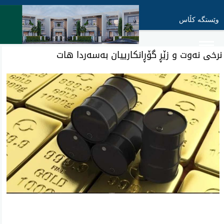
وێستگە کڵاس
نرخی نه‌وت و زێڕ گۆڕانكارییان به‌سه‌ردا هات