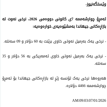
وێستگەنیوز-
ئەمڕۆ چوارشەممە 7ى کانونی دووەمی 2026، نرخی نەوت لە
بازاڕەکانی جیهاندا بەمشێوەیەی خوارەوەیە:
- نرخی یەک بەرمیل نەوتی خاوی برێنت بە 60 دۆلار و 09 سەنتە.
- نرخی یەک بەرمیل نەوتی خاوی ئەمەریکی بە 56 دۆلار و 35
سەنتە.
هەروەها نرخی یەک ئۆنسە زێڕ لە بازاڕەکانی جیهاندا بۆ ئەمڕۆ
چوارشەممە 4466 دۆلارە.
AM:09:03:07/01/2026