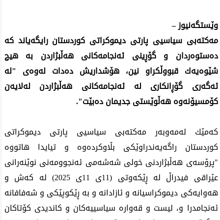
وێستگه‌نیوز –
مه‌كته‌بی سیاسیی پارتی دیموكراتی كوردستان رایگه‌یاند كه‌
دەستوەردان و گۆڕینی ئەنجامەکانی هەڵبژاردن بە هیچ
شێوەیەك قبووڵکراو نین، هۆشداریش ده‌دات له‌وه‌ی‌ "له‌
ئه‌گه‌ری گۆڕانكاری له‌ ئه‌نجامه‌كانی‌ هه‌ڵبژاردن له‌لایه‌ن
كۆمسیۆنه‌وه‌ هه‌ڵوێستی جدیمان ده‌بێت".
كه‌مێك له‌مه‌وبه‌ر مه‌كته‌بی سیاسیی پارتی دیموكراتی
كوردستان راگه‌یه‌ندراوێكی‌ بڵاوكرده‌وه‌ و تیایدا هاتووه‌
"پرۆسه‌ی هه‌ڵبژاردنی خولی شه‌شه‌می ئه‌نجوومه‌نی نوێنه‌رانی
عێراقی فیدراڵ له‌ ڕێكه‌وتی (11ی 11ی 2025) له‌ كه‌ش و
هه‌وایه‌كی دیموكراسیانه‌ و ئازادانه‌ و به‌ ڕێكوپێكی و شه‌فافانه‌
ئه‌نجامدرا و، لیست و قه‌واره‌ سیاسییه‌كان و كاندیدی كۆتاكان