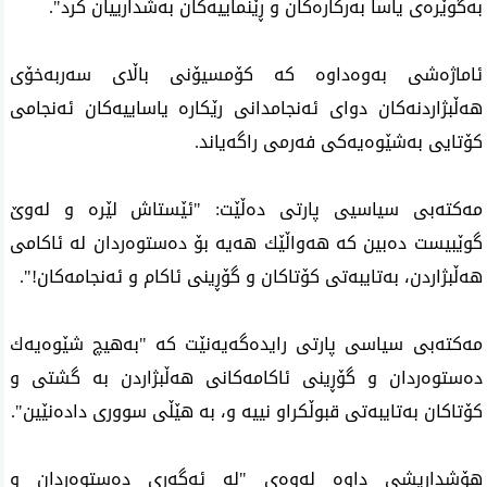
به‌گوێره‌ی یاسا به‌ركاره‌كان و ڕێنماییه‌كان به‌شدارییان كرد".
ئاماژه‌شی‌ به‌وه‌داوه‌ كه‌ كۆمسیۆنی باڵای سه‌ربه‌خۆی
هه‌ڵبژاردنه‌كان دوای ئه‌نجامدانی رێكاره‌ یاساییه‌كان ئه‌نجامی
كۆتایی به‌شێوه‌یه‌كی فه‌رمی راگه‌یاند.
مه‌كته‌بی سیاسیی پارتی ده‌ڵێت: "ئێستاش لێره‌ و له‌وێ
گوێبیست ده‌بین كه‌ هه‌واڵێك هه‌یه‌ بۆ ده‌ستوه‌ردان له‌ ئاكامی
هه‌ڵبژاردن، به‌تایبه‌تی كۆتاكان و گۆڕینی ئاكام و ئه‌نجامه‌كان!".
مه‌كته‌بی سیاسی پارتی رایده‌گه‌یه‌نێت كه‌ "به‌هیچ شێوه‌یه‌ك
ده‌ستوه‌ردان و گۆڕینی ئاكامه‌كانی هه‌ڵبژاردن به‌ گشتی و
كۆتاكان به‌تایبه‌تی قبوڵكراو نییه‌ و، به‌ هێڵی سووری داده‌نێین".
هۆشداریشی‌ داوه‌ له‌وه‌ی‌ "له‌ ئه‌گه‌ری ده‌ستوه‌ردان و