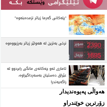
"پله‌كانی‌ گه‌رما زیاتر نزمده‌بنه‌وه‌"
نرخی‌ به‌نزین له‌ هه‌ولێر زیاتر به‌رزبووه‌وه‌
ئاماری ئه‌و چه‌كانه‌ی مانگی رابردوو له‌
عێراق ده‌ستیان به‌سه‌رداگیراوه‌،
راگه‌یه‌ندرا
هەواڵی پەیوەندیدار
زۆرترین خوێندراو