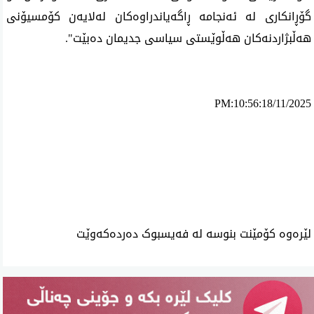
گۆڕانكاری له‌ ئه‌نجامه‌ ڕاگه‌یاندراوه‌كان له‌لایه‌ن كۆمسیۆنی
هه‌ڵبژاردنه‌كان هه‌ڵوێستی سیاسی جدیمان ده‌بێت".
PM:10:56:18/11/2025
ئه‌م بابه‌ته 1980 جار خوێنراوه‌ته‌وه‌‌
لێرەوە کۆمێنت بنوسە لە فەیسبوک دەردەکەوێت