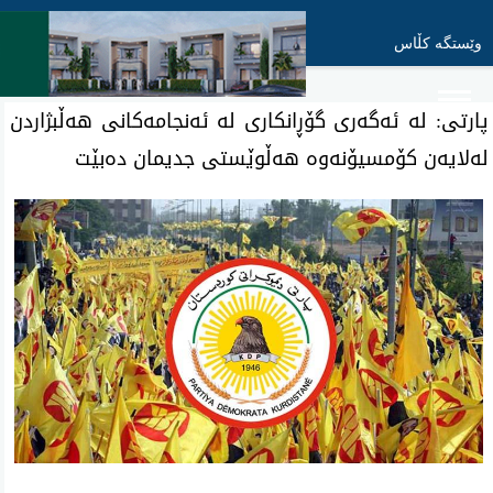
وێستگە کڵاس
پارتی: له‌ ئه‌گه‌ری گۆڕانكاری له‌ ئه‌نجامه‌كانی‌ هه‌ڵبژاردن
له‌لایه‌ن كۆمسیۆنه‌وه‌ هه‌ڵوێستی جدیمان ده‌بێت