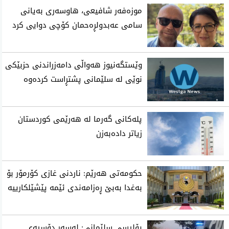
موزه‌فه‌ر شافیعی، هاوسه‌ری به‌یانی
سامی عه‌بدولڕه‌حمان كۆچی‌ دوایی كرد
وێستگەنیوز هەواڵی دامەزراندنی حزبێکی
نوێی لە سلێمانی پشتڕاست کردەوە
پلەکانی گەرما لە هەرێمی کوردستان
زیاتر دادەبەزن
حکومەتی هەرێم: ناردنی غازی کۆرمۆر بۆ
بەغدا بەبێ ڕەزامەندی ئێمە پێشێلکارییە
پۆلیسی سلێمانی: له‌سه‌ر دۆسیه‌ی