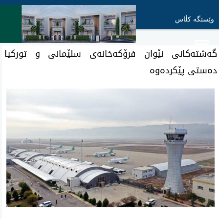
وێستگە کڵاس
گەشتەکانی نێوان فرۆکەخانەی سلێمانی و تورکیا
دەستی پێکردەوە