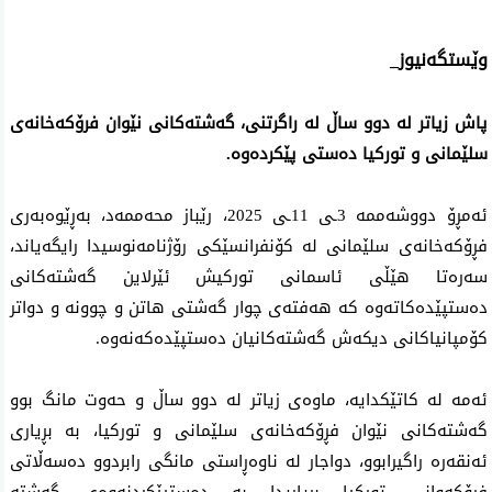
وێستگەنیوز_
پاش زیاتر لە دوو ساڵ لە راگرتنی، گەشتەکانی نێوان فرۆکەخانەی
سلێمانی و تورکیا دەستی پێکردەوە.
ئەمڕۆ دووشەممە 3ـی 11ـی 2025، رێباز محەممەد، بەڕێوەبەری
فڕۆکەخانەی سلێمانی لە کۆنفرانسێکی رۆژنامەنوسیدا رایگەیاند،
سەرەتا هێڵی ئاسمانی تورکیش ئێرلاین گەشتەکانی
دەستپێدەکاتەوە کە هەفتەی چوار گەشتی هاتن و چوونە و دواتر
کۆمپانیاکانی دیکەش گەشتەکانیان دەستپێدەکەنەوە.
ئەمە لە کاتێکدایە، ماوەی زیاتر لە دوو ساڵ و حەوت مانگ بوو
گەشتەکانی نێوان فڕۆکەخانەی سلێمانی و تورکیا، بە بڕیاری
ئەنقەرە راگیرابوو، دواجار لە ناوەڕاستی مانگی رابردوو دەسەڵاتی
فڕۆکەوانی تورکیا بڕیاریدا بە دەستپێکردنەوەی گەشتە