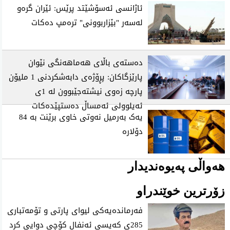
ئاژانسی ئەسۆشێتد پرێس: ئێران گرەو
لەسەر "بێزاربوونی" ترەمپ دەکات
دەستەی باڵای هەماهەنگی نێوان
پارێزگاکان: پڕۆژەی دابەشکردنی 1 ملیۆن
پارچە زەوی نیشتەجێبوون لە 1ی
ئەیلوولی ئەمساڵ دەستپێدەکات
یەک بەرمیل نەوتی خاوی برێنت بە 84
دۆلارە
هەواڵی پەیوەندیدار
زۆرترین خوێندراو
فه‌رمانده‌یه‌كی لیوای پارتی و تۆمه‌تباری
285ی كه‌یسی ئه‌نفال كۆچی دوایی كرد