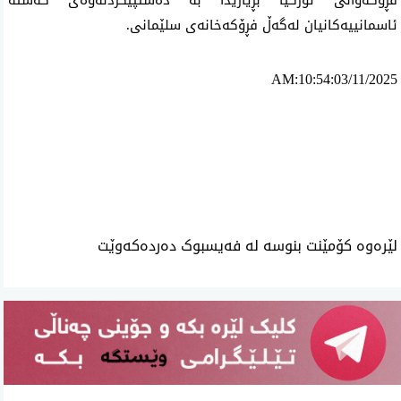
ئاسمانییەکانیان لەگەڵ فڕۆکەخانەی سلێمانی.
AM:10:54:03/11/2025
ئه‌م بابه‌ته 620 جار خوێنراوه‌ته‌وه‌‌
لێرەوە کۆمێنت بنوسە لە فەیسبوک دەردەکەوێت