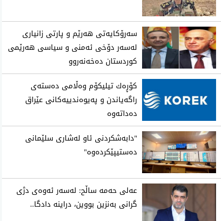
سەرۆکایەتی هەرێم و پارتی زانیاری
لەسەر دۆخی ئەمنی و سیاسی هەرێمی
کوردستان دەخەنەروو
كۆڕه‌ك تیلیكۆم وه‌ڵامی ده‌سته‌ی
راگه‌یاندن و په‌یوه‌ندییه‌كانی‌ عێراق
ده‌داته‌وه‌
"دابه‌شكردنی ئاو له‌شاری سلێمانی
ده‌ستیپێكرده‌وه‌"
عه‌لی‌ حه‌مه‌ ساڵح: له‌سه‌ر ئه‌وه‌ی دژی
گرانی به‌نزین بووین، دراینه‌ دادگا..