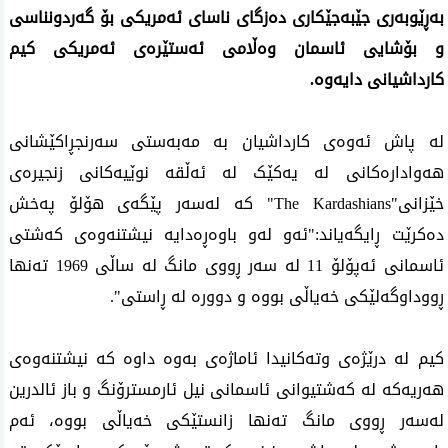
بەڕێوبەری جێبەجێکاری دەزگای ناسای ئەمریکی بۆ گەردونناسی
و بۆشایی ئاسمان وەڵامی ئەستێرەی ئەمریکی کیم
کارداشیانی دایەوە.
لە پاش ئەوەی کارداشیان بە مەبەستی سەرنجڕاکێشانی
هەوادارەکانی لە یەکێک لە ئەڵقە نوێیەکانی زنجیرەی
خێزانی"The Kardashians" کە لەسەر پێگەی هۆلۆ پەخش
دەکرێت ڕایگەیاند:"ئەو لەو باوەڕەدایە نیشتنەوەی کەشتی
ئاسمانی ئەپۆلۆ 11 لە سەر ڕووی مانگ لە ساڵی 1969 تەنها
ڕووداوگەلێکی خەیاڵی بووە و دوورە لە ڕاستی".
کیم لە درێژەی وتەکانیدا ئاماژەی بەوە داوە کە نیشتنەوەی
هەریەکە لە کەشتیوانی ئاسمانی نیل ئارمسترۆنگ و باز ئالدرین
لەسەر ڕووی مانگ تەنها زانستێکی خەیاڵی بووە، ئەم