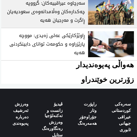
سەرچاوە عیراقییەکان: گرووپە
چەکدارەکان وەڵامدانەوەی سعودیەیان
ڕاگرت و مەرجیان هەیە
ڕاوێژکارێکی عەلی زەیدی: مووچە
پارێزراوە و حکومەت توانای دابینکردنی
هەیە
هەواڵی پەیوەندیدار
زۆرترین خوێندراو
سەرەکی
راپۆرت
ڤیدیۆ
وەرزش‌
کوردستانی
وتار
زانست و
ئەرشیف
تەکنەلۆجیا
‌‌عیراقی‌
جۆراوجۆر
دەربارە‌
وەرزش
‌‌جیهانی‌
هەمەرەنگ
پەیوەندی‌
رەنگاورەنگ
‌‌ئابوری‌
ستایل‌