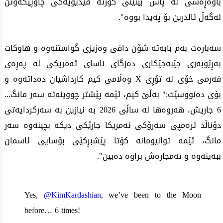
باوەڕەشی لە پاش بینینی کورتە ڤیدیۆیەکی چاوپێکەوتن
لەگەڵ ئالدرین بۆ پەیدا بووە".
سەبارەت بەم بابەتە شۆن دافی وەزیزی گواستنەوە و هاوکات
بەڕێوبەری جێبەجێکاری دەزگای ناسای ئەمریکی لە پەڕەی
فەرمی خۆی لە تۆڕی X وەڵامی کیم کارداشیان دەداتەوە و
بۆی دەنووسێت:" بەڵێ کیم، ئێمە پێشتر چووینەتە سەر مانگ...
6 جاریش، هەروەها لە ساڵی 2026 بە نیازین بە سەرکردایەتی
دۆناڵد ترەمپی سەرۆکی ئەمریکا جارێکی دیکە بچینەوە سەر
مانگ، ئێمە توانیومانە کۆتا پێشبڕکێی بۆسایی ئاسمان
ببەینەوە و ئەمجارەش براوە دەبین".
Yes,
@KimKardashian
, we’ve been to the Moon
before… 6 times!