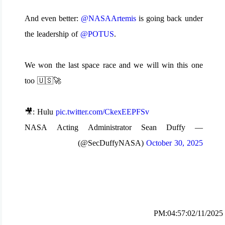
And even better:
@NASAArtemis
is going back under
the leadership of
@POTUS
.
We won the last space race and we will win this one
too 🇺🇸🚀
🎥: Hulu
pic.twitter.com/CkexEEPFSv
— NASA Acting Administrator Sean Duffy
(@SecDuffyNASA)
October 30, 2025
PM:04:57:02/11/2025