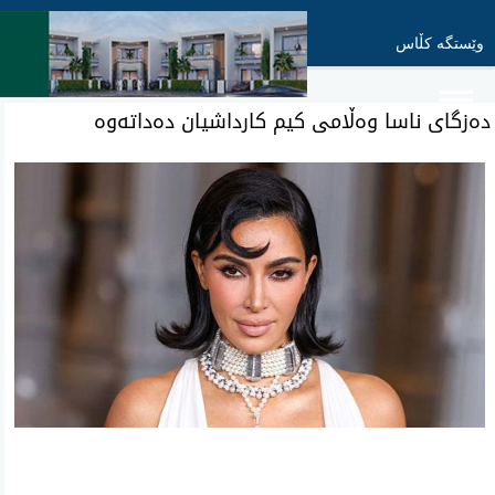
وێستگە کڵاس
‌دەزگای ناسا وەڵامی کیم کارداشیان دەداتەوە