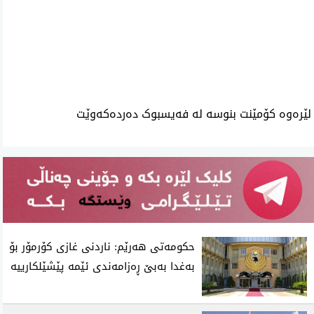
ئه‌م بابه‌ته 1284 جار خوێنراوه‌ته‌وه‌‌
لێرەوە کۆمێنت بنوسە لە فەیسبوک دەردەکەوێت
حکومەتی هەرێم: ناردنی غازی کۆرمۆر بۆ
بەغدا بەبێ ڕەزامەندی ئێمە پێشێلکارییە