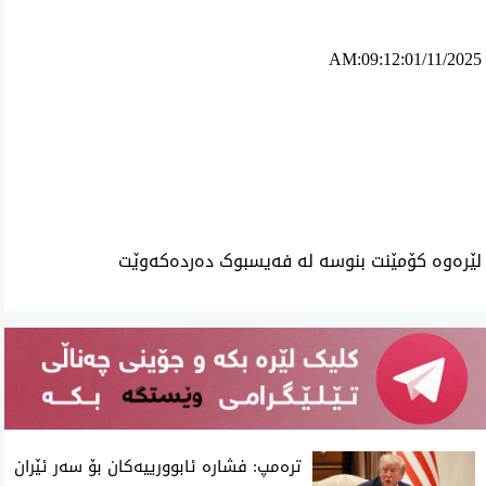
AM:09:12:01/11/2025
ئه‌م بابه‌ته 676 جار خوێنراوه‌ته‌وه‌‌
لێرەوە کۆمێنت بنوسە لە فەیسبوک دەردەکەوێت
تره‌مپ: فشاره‌ ئابوورییه‌كان بۆ سه‌ر ئێران