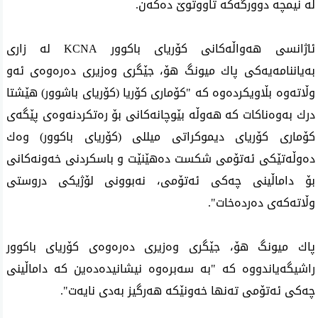
له‌ نیمچه‌ دوورگه‌كه‌ تاووتوێ ده‌كه‌ن.
ئاژانسی‌ هه‌واڵه‌كانی‌ كۆریای‌ باكوور KCNA له‌ زاری
به‌یاننامه‌یه‌كی پاك میونگ هۆ، جێگری وه‌زیری ده‌ره‌وه‌ی‌ ئه‌و
وڵاته‌وه‌ بڵاویكرده‌وه‌ كه‌ "كۆماری كۆریا (كۆریای باشوور) هێشتا
درك به‌وه‌ناكات كه‌ هه‌وڵه‌ بێوچانه‌كانی بۆ ره‌تكردنه‌وه‌ی پێگه‌ی
كۆماری‌ كۆریای دیموكراتی‌ میللی (كۆریای باكوور) وه‌ك
ده‌وڵه‌تێكی ئه‌تۆمی شكست ده‌هێنێت و باسكردنی خه‌ونه‌كانی
بۆ داماڵینی چه‌كی ئه‌تۆمی، نه‌بوونی لۆژیكی‌ دروستی‌
وڵاته‌كه‌ی ده‌رده‌خات".
پاك میونگ هۆ، جێگری وه‌زیری ده‌ره‌وه‌ی‌ كۆریای‌ باكوور
راشیگه‌یاندووه‌ كه‌ "به‌ سه‌بره‌وه‌ نیشانیده‌ده‌ین كه‌ داماڵینی
چه‌كی ئه‌تۆمی ته‌نها خه‌ونێكه‌ هه‌رگیز به‌دی نایه‌ت".