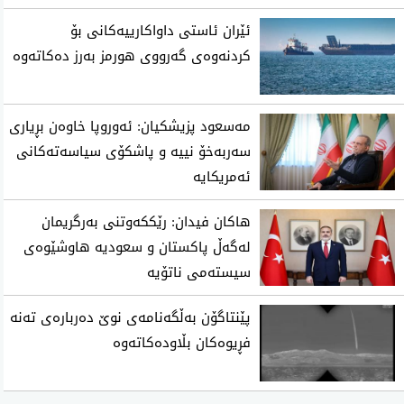
ئێران ئاستی‌ داواكارییه‌كانی‌ بۆ
كردنه‌وه‌ی‌ گه‌رووی هورمز به‌رز ده‌كاته‌وه‌
مەسعود پزیشکیان: ئەوروپا خاوەن بڕیاری
سەربەخۆ نییە و پاشکۆی سیاسەتەکانی
ئەمریکایە
هاکان فیدان: رێککەوتنی بەرگریمان
لەگەڵ پاکستان و سعودیە هاوشێوەی
سیستەمی ناتۆیە
پێنتاگۆن به‌ڵگه‌نامه‌ی‌ نوێ ده‌رباره‌ی‌ ته‌نه‌
فڕیوه‌كان بڵاوده‌كاته‌وه‌