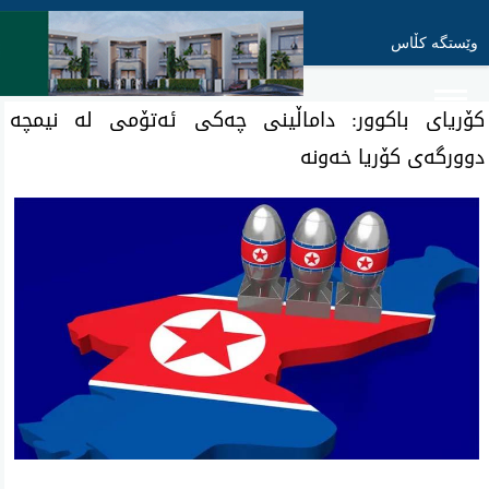
وێستگە کڵاس
كۆریای باكوور: داماڵینی چه‌كی ئه‌تۆمی له‌ نیمچه‌
دوورگه‌ی كۆریا خه‌ونه‌