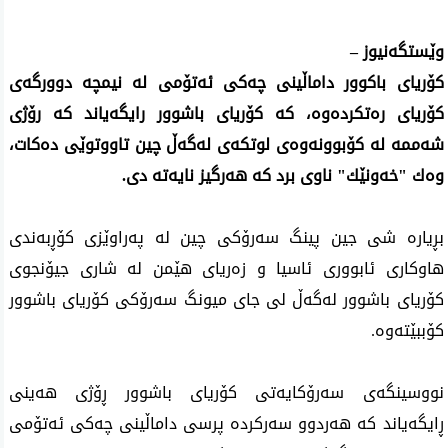
وێستگه‌نیوز –
كۆریای باكوور داماڵینی چه‌كی ئه‌تۆمی له‌ نیمچه‌ دوورگه‌ی
كۆریای ره‌تكرده‌وه‌، كه‌ كۆریای باشوور رایگه‌یاند كه‌ رۆژی
شه‌ممه‌ له‌ كۆبوونه‌وه‌ی لوتكه‌ی له‌گه‌ڵ چین تاووتوێی ده‌كات،
وه‌ك "خه‌ونێك" ناوی‌ برد كه‌ هه‌رگیز نایه‌ته‌ دی.
بڕیاره‌ شی جین پینگ سه‌رۆكی چین له‌ په‌راوێزی كۆڕبه‌ندی
هاوكاری ئابووری ئاسیا و زه‌ریای هێمن له‌ شاری جیۆنجوی
كۆریای باشوور له‌گه‌ڵ لی جای میونگ سه‌رۆكی كۆریای باشوور
كۆببێته‌وه‌.
نووسینگه‌ی سه‌رۆكایه‌تی كۆریای باشوور ڕۆژی هه‌ینی
ڕایگه‌یاند كه‌ هه‌ردوو سه‌ركرده‌ پرسی داماڵینی چه‌كی ئه‌تۆمی