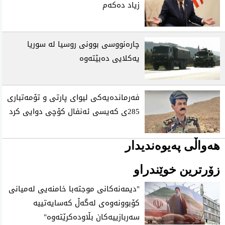
زیاد ده‌كه‌م
چاره‌نووسی بوونی روسیا له‌ سوریا
یه‌كلایی ده‌بێته‌وه‌
فه‌رمانده‌یه‌كی لیوای پارتی و تۆمه‌تباری
285ی كه‌یسی ئه‌نفال كۆچی دوایی كرد
هەواڵی پەیوەندیدار
زۆرترین خوێندراو
"دیمه‌نه‌كانی‌ موجته‌با خامنه‌یی له‌میانی‌
كۆبوونه‌وه‌ی‌ له‌گه‌ڵ‌ كه‌سایه‌تییه‌
سه‌ربازییه‌كان بڵاوده‌كرێته‌وه‌"