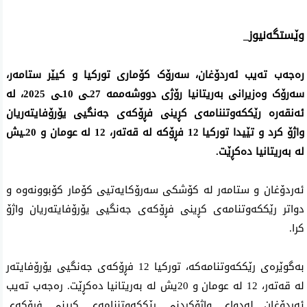
وێستگەنیوز_
رەجەب تەیب ئەردۆغان، سەرۆک کۆماری تورکیا و کیێر ستامەر،
سەرۆک وەزیرانی بەریتانیا رۆژی دووشەممە 27ـی 10ـی 2025، لە
ئەنقەرە رێککەوتننامەی کڕینی فڕۆکەی جەنگیی یۆرۆفایتەریان
واژۆ کرد و تێیدا تورکیا 12 فڕۆکە لە قەتەر، 12 لە عومان و 20ـیش
لە بەریتانیا دەکڕێت.
ئەردۆغان و ستامەر لە کۆشکی سەرۆکایەتیی کۆمار کۆبوونەوە و
دواتر رێککەوتنامەی کڕینی فڕۆکەی جەنگیی یۆرۆفایتەریان واژۆ
کرا.
بەگوێرەی رێککەوتنامەکە، تورکیا 12 فڕۆکەی جەنگیی یۆرۆفایتەر
لە قەتەر، 12 لە عومان و 20یش لە بەریتانیا دەکڕێت. رەجەب تەیب
ئەردۆغان لەدوای واژۆکردنی رێککەوتننامەی کڕینی فڕۆکەی