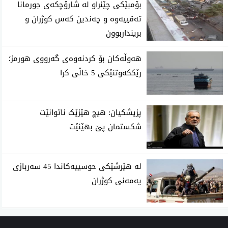
بۆمبێکی چێنراو لە شارۆچکەی جورمانا
تەقییەوە و چەندین کەس کوژران و
برینداربوون
هەوڵەکان بۆ کردنەوەی گەرووی هورمز؛
رێککەوتنێکی 5 خاڵی کرا
پزیشکیان: هیچ هێزێک ناتوانێت
شکستمان پێ بهێنێت
لە هێرشێکی حوسییەکاندا 45 سەربازی
یەمەنی کوژران