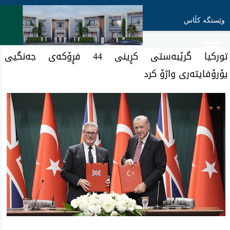
وێستگە کڵاس
تورکیا گرێبەستی کڕینی 44 فڕۆکەی جەنگیی
یۆرۆفایتەری واژۆ کرد