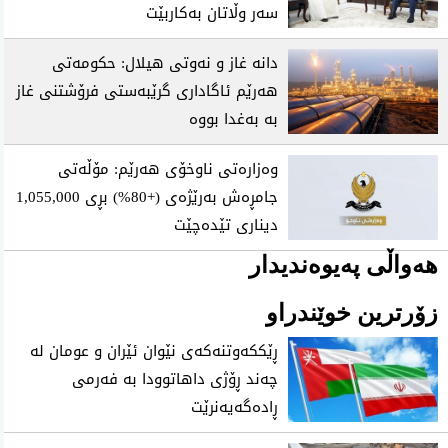
سەر وڵاتان بەکاربێت
دانە غاز و نەوتی هیلال: حکومەتی
هەرێم ئاگاداری گرێبەستی فرۆشتنی غاز
بە بەغدا بووە
وەزارەتی ناوخۆی هەرێم: مۆڵەتی
جامڕەش بەرێژەی (+80%) بڕی 1,055,000
دیناری تێدەچێت
هەواڵی پەیوەندیدار
زۆرترین خوێندراو
ڕێککەوتنەکەی نێوان ئێران و عومان لە
چەند ڕۆژی داهاتوودا بە فەرمی
ڕادەگەیەنرێت