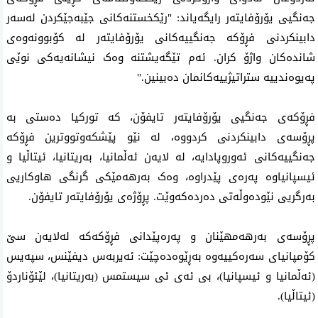
جەنگیی یۆرۆفایتەر رایگەیاند: "رێکخستنەکانی جێبەجێکردن لەسەر
دابینکردنی فڕۆکە جەنگییەکانی یۆرۆفایتەر لە کۆبوونەوەی
شاندەکان واژۆ کران. ئەم تێگەیشتنە وەک نیشانەیەکی نوێی
پەیوەندییە ستراتیژییەکانمان دەبینین."
فڕۆکەی جەنگیی یۆرۆفایتەر تایفۆن، کە تورکیا دەستی بە
پڕۆسەی دابینکردنی کردووە، لە نێو پێشکەوتووترین فڕۆکە
جەنگییەکانی ئەوروپادایە، لە لایەن ئەڵمانیا، بەریتانیا، ئیتاڵیا و
ئیسپانیاوە پەرەی پێدراوە، وەک بەرهەمێکی گرنگی هاوکاریی
بەرگریی نێودەوڵەتی دەردەکەوێت. پڕۆژەی یۆرۆفایتەر تایفۆن.
پڕۆسەی بەرهەمهێنان و پەرەپێدانی فڕۆکەکە لەلایەن سێ
کۆمپانیای سەرەکییەوە بەڕێوەدەچێت: ئەیربەس دیفێنس، سپەیس
(ئەڵمانیا و ئیسپانیا)، بی ئەی ئی سیستمس (بەریتانیا)، لێئۆناردۆ
(ئیتاڵیا).