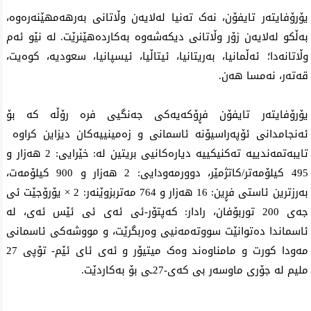
یۆرۆفایتەر تایفۆن، نەک تەنیا لەلایەن وڵاتانی بەرهەمهێنەرەوە،
بەڵکو لەلایەن زۆر وڵاتانی دیکەشەوە بەکاردەهێنرێت. لە نێو ئەم
وڵاتانەدا؛ ئەڵمانیا، بەریتانیا، ئیتاڵیا، ئیسپانیا، سعودیە، کوەیت،
قەتەر، نەمسا هەن.
یۆرۆفایتەر تایفۆن فڕۆکەیەکی جەنگیی فرە رۆڵە کە بۆ
ئەنجامدانی ئۆپەراسیۆنە ئاسمانی و زەمینییەکان دیزاین کراوە
تایبەتمەندییە تەکنیکییە دیارەکانیی بریتین لە: خێرایی: 2 هەزار و
495 کیلۆمەتر/کاتژمێر، دوورمەودایی: 2 هەزار و 900 کیلۆمەت،
بەرزترین ئاستی فڕین: 16 هەزار و 764 مەتربزوێنەر: 2 × یۆرۆجێت ئی
جەی 200 توربۆفان، رادار: کەپتۆر-ئی ئەی ئی ئێس ئەی، لە
ئاسماندا دەتوانێت سووتەمەنیی وەربگرێت، و مووشەکی ئاسمانی
مەودا کورت و مامناوەند وەک میتیۆر و ئەی ئای ئێم- تۆپی 27
ملیم لە جۆری ماوسەر بی کەی-27ـی بۆ بەکاردێت.