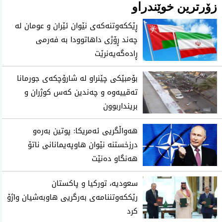
زۆرترین خوێندراو
ڕێککەوتنەکەی نێوان ئێران و عومان لە
چەند ڕۆژی داهاتوودا بە فەرمی
ڕادەگەیەنرێت
بۆمبێکی چێنراو لە شارۆچکەی جورمانا
تەقییەوە و چەندین کەس کوژران و
برینداربوون
هەواڵگریی ئەمریکا: پوتین بەرەو
درزخستنە نێوان هاوپەیمانانی ناتۆ
هەنگاو دەنێت
سعودیه‌، توركیا و پاكستان
رێككه‌وتننامه‌ی به‌رگریی هاوبه‌شیان واژۆ
كرد