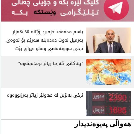
باسم محه‌مه‌د خزه‌یر: رۆژانه‌ 50 هه‌زار
به‌رمیل نه‌وت ده‌ده‌ینه‌ هه‌رێم بۆ ئه‌وه‌ی
نرخی سووته‌مه‌نی وه‌كو عیراق بێت
"پله‌كانی‌ گه‌رما زیاتر نزمده‌بنه‌وه‌"
نرخی‌ به‌نزین له‌ هه‌ولێر زیاتر به‌رزبووه‌وه‌
هەواڵی پەیوەندیدار