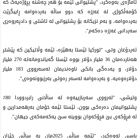
ئاماژەی بەوەکرد، "پشتیوانی ئێمە بۆ هەر چەشنە پڕۆژەیەک کە
کۆمەڵکوژی لە غەززە کە دوو ساڵە بەردەوامە ڕایبگرێت
بەردەوامە، و بەم نزیکانە بۆ پشتیوانی لە ئاشتی و دادپەروەری
سەردانی غەززە دەکەم".
ئەردۆغان وتی، "تورکیا ئێستا بەهێزە، ئێمە وڵاتیکین کە پێشتر
هەناردەمان 36 ملیار دۆلار بووە ئێستا گەیاندومانەتە 270 ملیار
دۆلار، و یەدەگی بانکی ناوەندیمان لەسەرووی 183 ملیار
دۆلارەوەیە، و بەردەوامە لەسەر رەوتی بەرزبوونەوەی".
وتیشی، "لەرووی سەربازییەوە لە ساڵانی رابردوودا 80٪
پشتیوانیمان دەرەکی بوون، ئێستا ئێمە خۆمان بەرهەمدارین و
لە فڕۆکەی بێ فڕۆکەوان بووینە سێ یەکەمەکەی جیهان".
باسی لەوەکرد، "ئێمە ساڵی 2025مان بە ساڵی خێزان