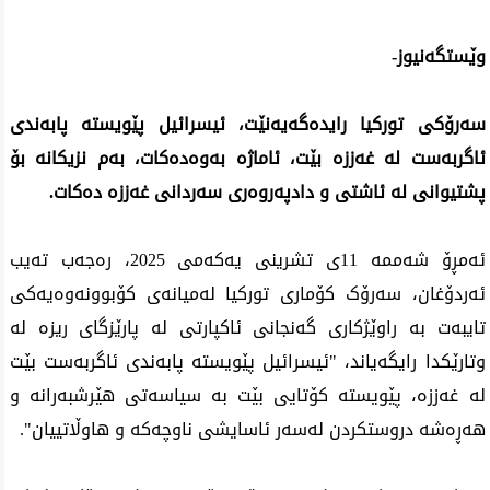
وێستگەنیوز-
سەرۆکی تورکیا رایدەگەیەنێت، ئیسرائیل پێویستە پابەندی
ئاگربەست لە غەززە بێت، ئاماژە بەوەدەکات، بەم نزیکانە بۆ
پشتیوانی لە ئاشتی و دادپەروەری سەردانی غەززە دەکات.
ئەمڕۆ شەممە 11ی تشرینی یەکەمی 2025، رەجەب تەیب
ئەردۆغان، سەرۆک کۆماری تورکیا لەمیانەی کۆبوونەوەیەکی
تایبەت بە راوێژکاری گەنجانی ئاکپارتی لە پارێزگای ریزە لە
وتارێکدا رایگەیاند، "ئیسرائیل پێویستە پابەندی ئاگربەست بێت
لە غەززە، پێویستە کۆتایی بێت بە سیاسەتی هێرشبەرانە و
هەڕەشە دروستکردن لەسەر ئاسایشی ناوچەکە و هاوڵاتییان".