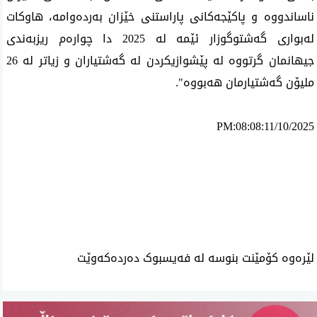
ناساندووە و پاکێجەکانی پاراستنی خێزان بەردەوامە، هاوکات
لەبواری گەشتوگوزار ئێمە لە 2025 دا چوارەم ریزبەندی
جیهانمان گرتووە لە پێشوازیکردن لە گەشتیاران و زیاتر لە 26
ملیۆن گەشتیارمان هەبووە".
PM:08:08:11/10/2025
ئه‌م بابه‌ته 2216 جار خوێنراوه‌ته‌وه‌‌
لێرەوە کۆمێنت بنوسە لە فەیسبوک دەردەکەوێت