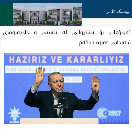
وێستگە کڵاس
ئەردۆغان: بۆ پشتیوانی لە ئاشتی و دادپەروەری
سەردانی غەززە دەکەم