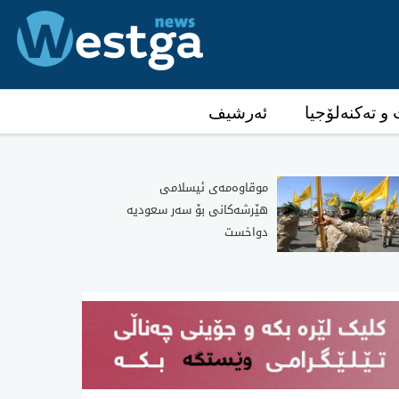
و تەکنەلۆجیا
ئەرشیف
موقاوەمەی ئیسلامی
هێرشەکانی بۆ سەر سعودیە
دواخست