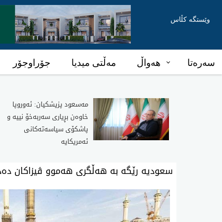
وێستگە کڵاس
سەرەتا
هەواڵ
مەڵتی میدیا
جۆراوجۆر
مەسعود پزیشکیان: ئەوروپا
خاوەن بڕیاری سەربەخۆ نییە و
پاشکۆی سیاسەتەکانی
ئەمریکایە
سعودیە رێگە بە هەڵگری هەموو ڤیزاكان دەدا