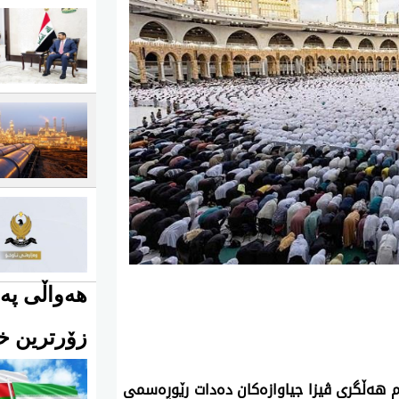
هەواڵی پەی
زۆرترین خو
 هەڵگری ڤیزا جیاوازەکان دەدات رێوڕەسمی