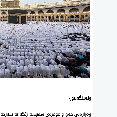
وێستگەنیوز-
وەزارەتی حەج و عومرەی سعودیە رێگە بە سەرجەم