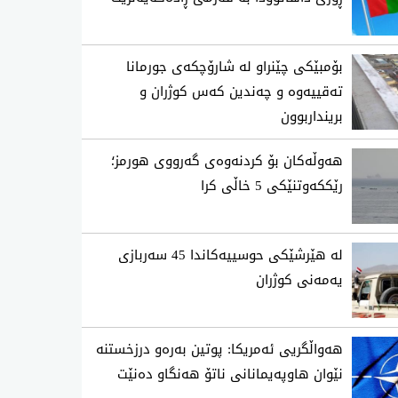
بۆمبێکی چێنراو لە شارۆچکەی جورمانا
تەقییەوە و چەندین کەس کوژران و
برینداربوون
هەوڵەکان بۆ کردنەوەی گەرووی هورمز؛
رێککەوتنێکی 5 خاڵی کرا
لە هێرشێکی حوسییەکاندا 45 سەربازی
یەمەنی کوژران
هەواڵگریی ئەمریکا: پوتین بەرەو درزخستنە
نێوان هاوپەیمانانی ناتۆ هەنگاو دەنێت