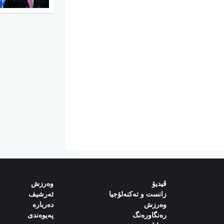
ڤیدیۆ
وەرزش‌
زانست و تەکنەلۆجیا
ئەرشیف
وەرزش
دەربارە‌
رەنگاورەنگ
پەیوەندی‌