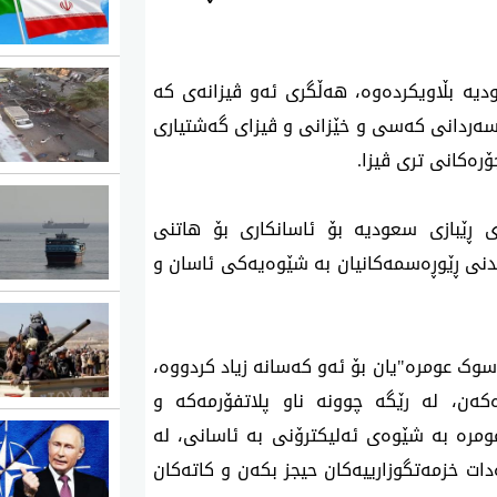
دیە بڵاویكردەوە، هەڵگری ئەو ڤیزانەی كە
ی سەردانی کەسی و خێزانی و ڤیزای گەشتیاری
ۆرەکانی تری ڤیزا.
ی ڕێبازی سعودیە بۆ ئاسانکاری بۆ هاتنی
ندنی ڕێوڕەسمەکانیان بە شێوەیەكی ئاسان و
سوک عومرە"یان بۆ ئەو کەسانە زیاد كردووە،
كەن، لە رێگە چوونە ناو پلاتفۆرمەکە و
ومرە بە شێوەی ئەلیکترۆنی بە ئاسانی، لە
ات خزمەتگوزارییەکان حیجز بکەن و کاتەکان