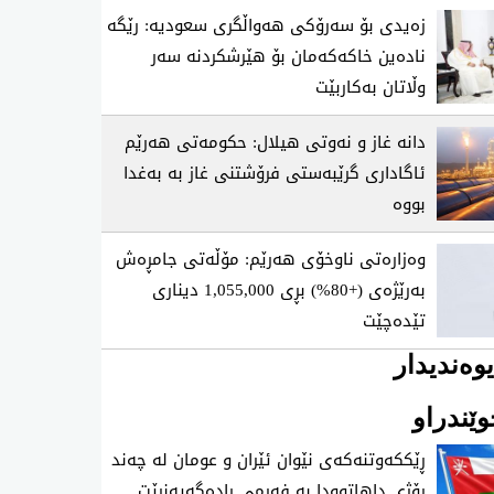
زەیدی بۆ سەرۆکی هەواڵگری سعودیە: رێگە
نادەین خاکەکەمان بۆ هێرشکردنە سەر
وڵاتان بەکاربێت
دانە غاز و نەوتی هیلال: حکومەتی هەرێم
ئاگاداری گرێبەستی فرۆشتنی غاز بە بەغدا
بووە
وەزارەتی ناوخۆی هەرێم: مۆڵەتی جامڕەش
بەرێژەی (+80%) بڕی 1,055,000 دیناری
تێدەچێت
وەندیدار
ێندراو
ڕێککەوتنەکەی نێوان ئێران و عومان لە چەند
ڕۆژی داهاتوودا بە فەرمی ڕادەگەیەنرێت