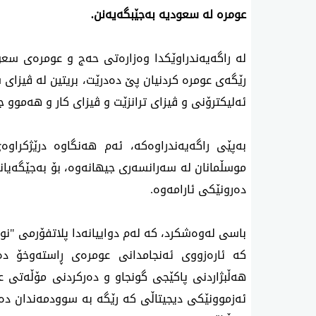
عومرە لە سعودیە بەجێبگەیەنن.
لە راگەیەندراوێكدا وەزارەتی حەج و عومرەی سعو
رێگەی عومرە كردنیان پێ‌ دەدرێت، بریتین لە ڤیزا
ئەلیکترۆنی و ڤیزای ترانزێت و ڤیزای کار و هەموو ج
بەپێی راگەیەندراوەكە، ئەم هەنگاوە درێژکراوە
موسڵمانان لە سەرانسەری جیهانەوە، بۆ بەجێگەیا
دەرونێكی ئارامەوە.
باسی لەوەشكرد، کە لەم دواییانەدا پلاتفۆرمی "نو
کە ئارەزووی ئەنجامدانی عومرەی ڕاستەوخۆ دە
هەڵبژاردنی پاکێجی گونجاو و دەرکردنی مۆڵەتی ع
ئەزموونێکی دیجیتاڵی کە رێگە بە سوودمەندان دەد