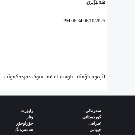
هەڵبژێرن.
PM:06:34:06/10/2025
ئه‌م بابه‌ته 1228 جار خوێنراوه‌ته‌وه‌‌
لێرەوە کۆمێنت بنوسە لە فەیسبوک دەردەکەوێت
سەرەکی
راپۆرت
کوردستانی
وتار
‌‌عیراقی‌
جۆراوجۆر
‌‌جیهانی‌
هەمەرەنگ