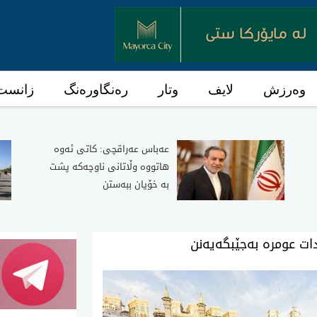
وەرزش
لایف
وتار
رەنگاورەنگ
زانست 
عەباس عەراقچی: کاتی ئەوە
هاتووە وڵاتانی ناوچەکە پشت
بە خۆیان ببەستن
ت عومرە بەجێبگەیەنن