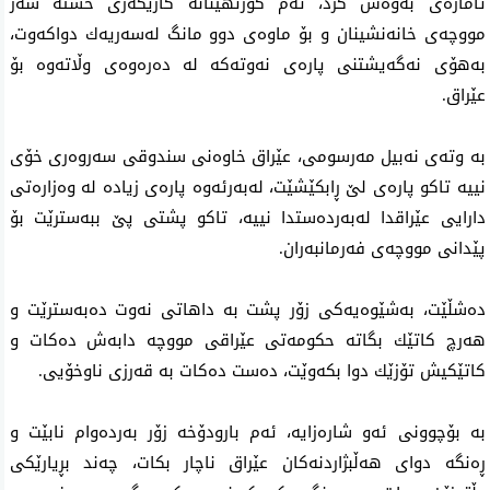
ئاماژەی بەوەش كرد، ئەم كورتهێنانە كاریگەری خستە سەر
مووچەی خانەنشینان و بۆ ماوەی دوو مانگ لەسەریەك دواكەوت،
بەهۆی نەگەیشتنی پارەی نەوتەكە لە دەرەوەی وڵاتەوە بۆ
عێراق.
بە وتەی نەبیل مەرسومی، عێراق خاوەنی سندوقی سەروەری خۆی
نییە تاكو پارەی لێ‌ ڕابكێشێت، لەبەرئەوە پارەی زیادە لە وەزارەتی
دارایی عێراقدا لەبەردەستدا نییە، تاكو پشتی پێ‌ ببەسترێت بۆ
پێدانی مووچەی فەرمانبەران.
دەشڵێت، بەشێوەیەكی زۆر پشت بە داهاتى نەوت دەبەسترێت و
هەرچ كاتێك بگاته حكومەتى عێراقی مووچە دابەش دەكات و
كاتێكیش تۆزێك دوا بكەوێت، دەست دەكات بە قەرزی ناوخۆیی.
بە بۆچوونی ئەو شارەزایە، ئەم بارودۆخە زۆر بەردەوام نابێت و
ڕەنگە دوای هەڵبژاردنەكان عێراق ناچار بكات، چەند بڕیارێكی