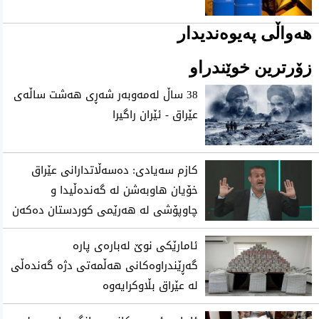
هەواڵی پەیوەندیدار
زۆرترین خوێندراو
38 ساڵ‌ له‌مه‌وبه‌ر شه‌ڕی‌ هه‌شت ساڵه‌ی‌
عێراق - ئێران راگیرا
كازم سەیادی: دەسەڵاتدارانی عێراق
خۆیان هاوبەشن لە گەندەڵیدا و
چاوپۆشی لە هەرێمی كوردستان دەكەن
ئامارێکی نوێ لەبارەی پارە
گەڕێندراوەکانی هەڵمەتی دژە گەندەڵی
لە عێراق بڵاوکرایەوە