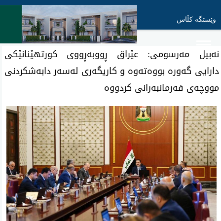
وێستگە کڵاس
نەبیل مەرسومی: عێراق ڕووبەڕووی كورتهێنانێكی
دارایی گەورە بووەتەوە و کاریگەری لەسەر دابەشکردنی
مووچەی فەرمانبەرانی کردووە