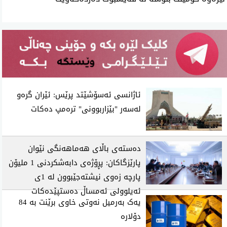
ئاژانسی ئەسۆشێتد پرێس: ئێران گرەو
لەسەر "بێزاربوونی" ترەمپ دەکات
دەستەی باڵای هەماهەنگی نێوان
پارێزگاکان: پڕۆژەی دابەشکردنی 1 ملیۆن
پارچە زەوی نیشتەجێبوون لە 1ی
ئەیلوولی ئەمساڵ دەستپێدەکات
یەک بەرمیل نەوتی خاوی برێنت بە 84
دۆلارە