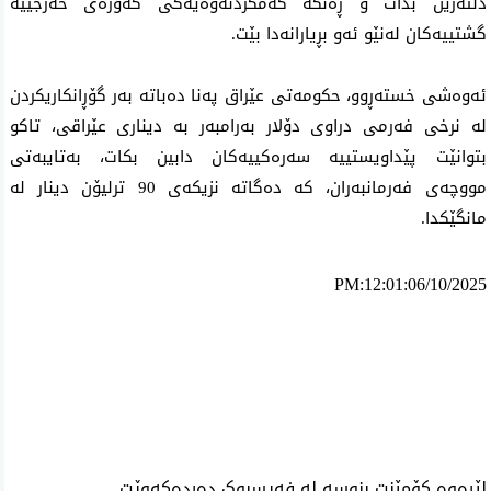
دڵتەزێن بدات و ڕەنگە كەمكردنەوەیەكی گەورەی خەرجییە
گشتییەكان لەنێو ئەو بڕیارانەدا بێت.
ئەوەشی خستەڕوو، حكومەتی عێراق پەنا دەباتە بەر گۆڕانكاريكردن
لە نرخی فەرمی دراوی دۆلار بەرامبەر بە دیناری عێراقی، تاكو
بتوانێت پێداویستییە سەرەكییەكان دابین بكات، بەتایبەتی
مووچەی فەرمانبەران، كە دەگاتە نزیكەی 90 ترلیۆن دینار لە
مانگێكدا.
PM:12:01:06/10/2025
ئه‌م بابه‌ته 1472 جار خوێنراوه‌ته‌وه‌‌
لێرەوە کۆمێنت بنوسە لە فەیسبوک دەردەکەوێت