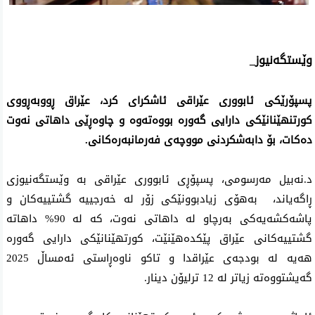
وێستگه‌نیوز_
پسپۆرێكی ئابووری عێراقی ئاشكرای كرد، عێراق ڕووبەڕووی
كورتنهێنانێكی دارایی گەورە بووەتەوە و چاوەڕێی داهاتی نەوت
دەكات، بۆ دابەشكردنی مووچەى فەرمانبەرەكانی.
د.نەبیل مەرسومی، پسپۆڕی ئابووری عێراقی بە وێستگەنیوزی
ڕاگەیاند، بەهۆی زیادبوونێكی زۆر لە خەرجییە گشتییەكان و
پاشەكشەیەكی بەرچاو لە داهاتى نەوت، كە لە 90% داهاتە
گشتییەكانی عێراق پێكدەهێنێت، كورتهێنانێكی دارایی گەورە
هەیە لە بودجەی عێراقدا و تاكو ناوەڕاستی ئەمساڵ 2025
گەیشتووەتە زیاتر لە 12 ترلیۆن دینار.