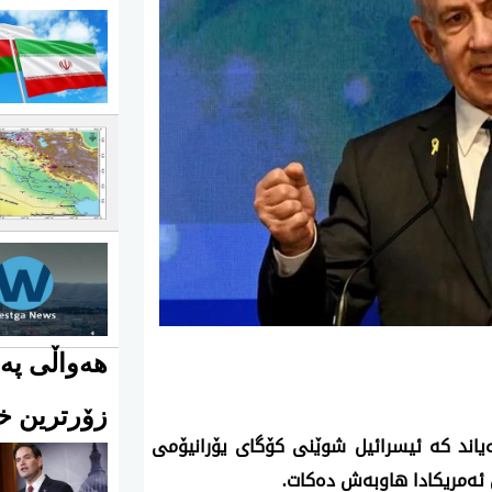
هەواڵی پەی
زۆرترین خو
گه‌یاند كه‌ ئیسرائیل شوێنی كۆگای یۆرانیۆمی
‌ڵ ئه‌مریكادا هاوبه‌ش ده‌كات.