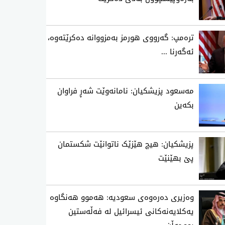
تره‌مپ: گه‌رووی هورمز به‌مزووانه‌ ده‌كرێته‌وه‌،
ئه‌گه‌رنا ...
مەسعود پزیشکیان: نامانەوێت شەڕ فراوان
بکەین
پزیشکیان: هیچ هێزێک ناتوانێت شکستمان
پێ بهێنێت
وەزیری دەرەوەی سعودیە: هەموو هەنگاوە
یەکلایەنەکانی ئیسرائیل لە فەڵەستین