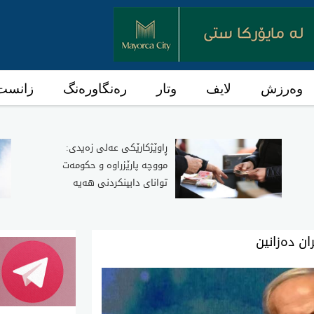
وەرزش
لایف
وتار
رەنگاورەنگ
زانست 
ڕاوێژکارێکی عەلی زەیدی:
مووچە پارێزراوە و حکومەت
توانای دابینکردنی هەیە
ان ده‌زانین