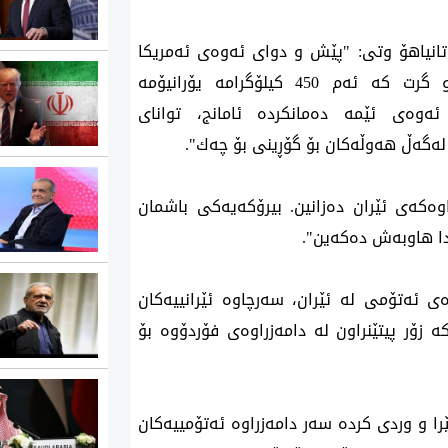
اتانیاهۆ وتی: "پێش و دوای ئه‌وه‌ی ئه‌مریكا
بڕیاریدا له‌گه‌ڵمان بێت، ئێمه‌ ئه‌وه‌مان له‌به‌رچاو گرت كه‌ ئه‌م 450 كیلۆگرامه‌ یۆرانیۆمه‌
 ئه‌وه‌ی ئێمه‌ ده‌مانكرده‌ ئامانج، توانای
له‌گه‌ڵ‌ هه‌وڵه‌كان بۆ گۆڕینی بۆ چه‌ك".
اوه‌كه‌ی ئێران ده‌زانین. بیرۆكه‌یه‌كی باشمان
كادا هاوبه‌ش ده‌كه‌ین".
ئه‌تۆمی له‌ ئێران، سه‌رچاوه‌ ئێرانییه‌كان
‌ زۆر پیتێنراون له‌ دامه‌زراوه‌ی فۆردۆوه‌ بۆ
 و وردی كرده‌ سه‌ر دامه‌زراوه‌ ئه‌تۆمییه‌كان