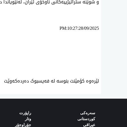
و شوێنه‌ ستراتیژییه‌كانی ناوخۆی ئێران، له‌نێویاندا د
PM:10:27:28/09/2025
ئه‌م بابه‌ته 2176 جار خوێنراوه‌ته‌وه‌‌
لێرەوە کۆمێنت بنوسە لە فەیسبوک دەردەکەوێت
سەرەکی
راپۆرت
کوردستانی
وتار
‌‌عیراقی‌
جۆراوجۆر