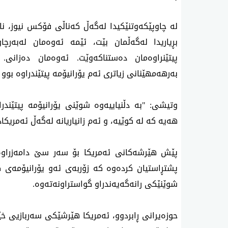
له‌ چاوپێكه‌وتنێكیدا له‌گه‌ڵ كه‌ناڵی فۆكس نیوز، ن
پیتێنراوه‌مان ده‌ستناكه‌وێت. ئه‌وه‌مان ده‌زانی.
به‌رهه‌مهێنانی زیاتری ئه‌م یۆرانیۆمه‌ پیتێندراوه‌ بوو 
وتیشی: "به‌ دڵنیاییه‌وه‌ شوێنی‌ یۆرانیۆمه‌ پیتێندر
هه‌یه‌ كه‌ له‌ كوێیه‌، و ئه‌م زانیاریانه‌ له‌گه‌ڵ ئه‌مری
پێش هێرشه‌كانی ئه‌مریكا بۆ سه‌ر سێ دامه‌زراوه‌ی 
پشتڕاستیان كرده‌وه‌ كه‌ زۆربه‌ی ئه‌و یۆرانیۆمه‌ی كه
شوێنێكی رانه‌گه‌یه‌ندراو گواستراونه‌ته‌وه‌.
حوزه‌یرانی ڕابردوو، ئه‌مریكا هێرشێكی سه‌ربازیی خێرا