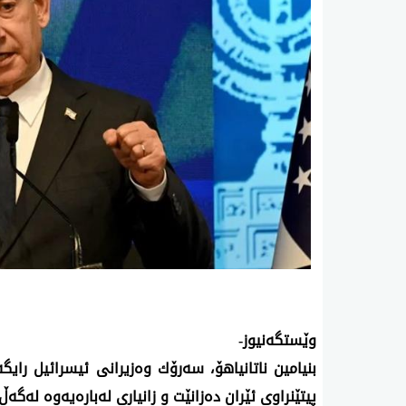
وێستگه‌نیوز-
بنیامین ناتانیاهۆ، سه‌رۆك وه‌زیرانی ئیسرائیل رای
پیتێنراوی ئێران ده‌زانێت و زانیاری له‌باره‌یه‌وه‌ له‌گه