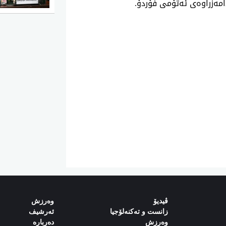
امه‌زراوه‌ی ئه‌تۆمی فۆردۆ.
ڤیدیۆ
وەرزش‌
زانست و تەکنەلۆجیا
ئەرشیف
وەرزش
دەربارە‌