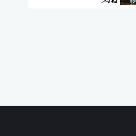
پووچەڵن