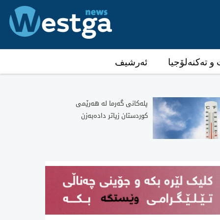
و تەکنەلۆجیا
ئەرشیف
پلەکانی گەرما لە هەرێمی
کوردستان زیاتر دادەبەزن