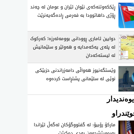
ڕێککەوتنەکەی نێوان ئێران و عومان لە چەند
ڕۆژی داهاتوودا بە فەرمی ڕادەگەیەنرێت
دوایین ئاماری ڕوودانی بوومەلەرزە؛ کەرکوک
لە پلەی یەکەمدایە و هەولێر و سلێمانیش
لە لیستەکەدان
وێستگەنیوز هەواڵی دامەزراندنی حزبێکی
نوێی لە سلێمانی پشتڕاست کردەوە
وەندیدار
ێندراو
ماركۆ رۆبیۆ: له‌ گفتووگۆكان له‌گه‌ڵ ئێراندا
به‌ره‌وپێشچوون به‌دی ده‌كرێت