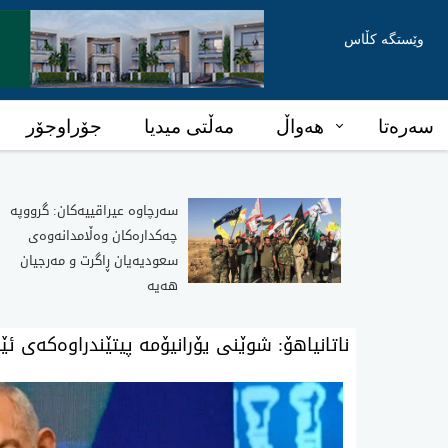
وێستگە کڵاس
سەرەتا
هەواڵ
مەڵتی میدیا
جۆراوجۆر
سەرچاوە عیراقییەکان: گرووپە
چەکدارەکان وەڵامدانەوەی
سعودیەیان ڕاگرت و مەرجیان
هەیە
ناتانیاهۆ: شوێنی‌ یۆرانیۆمه‌ پیتێندراوه‌كه‌ی ئێر