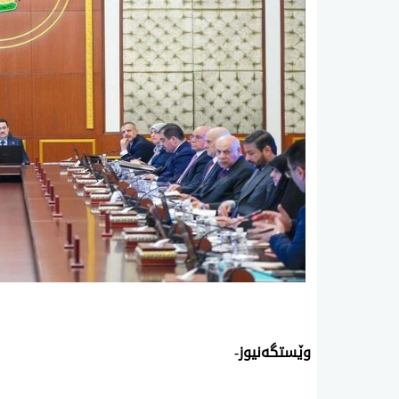
وێستگەنیوز-