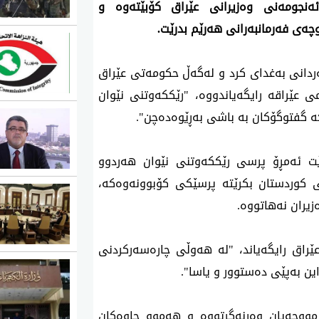
8ی تەموزی 2025، بڕیارە ئەنجومەنی وەزیرانی عێراق کۆبێتەوە و
چەی فەرمانبەرانی هەرێم بدرێت.
انی بەغدای کرد و لەگەڵ حکومەتی عێراق
 عێراقە رایگەیاندووە، "رێککەوتنی نێوان
 گفتوگۆکان بە باشی بەڕێوەدەچن".
رێت ئەمڕۆ پرسی رێککەوتنی نێوان هەردوو
کوردستان بکرێتە پرسێکی کۆبوونەوەکە،
یران نەهاتووە.
راق رایگەیاند، "لە هەوڵی چارەسەرکردنی
ن بەپێی دەستوور و یاسا".
ستان مووچەیان وەرنەگرتووە و هەموو چاوەکان