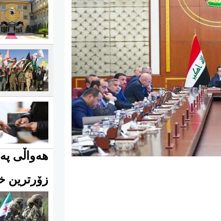
هەواڵی پەی
زۆرترین خو