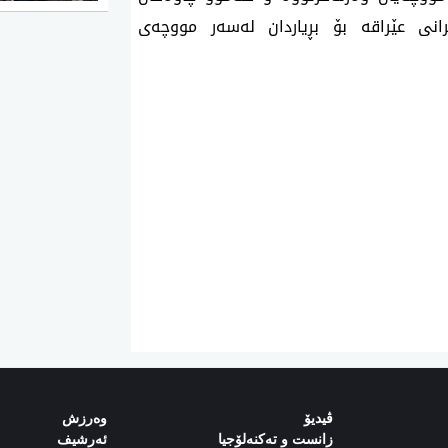
نی عێراقە بۆ بڕیاردان لەسەر مووچەی
ڤیدیۆ
وەرزش‌
زانست و تەکنەلۆجیا
ئەرشیف