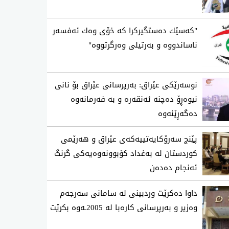
"كه‌سێك ده‌ستگیركرا كه‌ خۆی‌ وه‌ك ئه‌فسه‌ر
ناساندووه‌ و به‌رتیلی‌ وه‌رگرتووه‌"
نوسەرێکی عێراق: بەرپرسانی عێراق بۆ نانی
نیوەڕۆ دەچنە ئەنقەرە و بە فەرمانەوە
دەگەڕێنەوە
پێنج سەرۆکایەتییەکەی عێراق و هەرێمی
کوردستان لە بەغداد کۆبوونەوەیەکی گرنگ
ئەنجام دەدەن
داوا دەکرێت وردبینی لە سامانی سەرجەم
وەزیر و بەرپرسانی کارەبا لە 2005ـەوە بکرێت