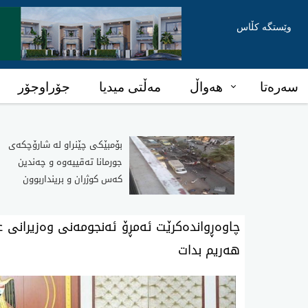
وێستگە کڵاس
سەرەتا
هەواڵ
مەڵتی میدیا
جۆراوجۆر
بۆمبێکی چێنراو لە شارۆچکەی
جورمانا تەقییەوە و چەندین
کەس کوژران و برینداربوون
چاوەڕواندەکرێت ئەمڕۆ ئەنجومەنی وەزیرانی ع
هەریم بدات