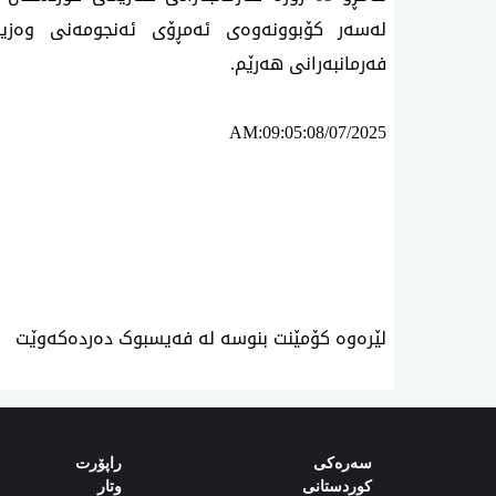
لەسەر کۆبوونەوەی ئەمڕۆی ئەنجومەنی وەزیرا
فەرمانبەرانی هەرێم.
AM:09:05:08/07/2025
ئه‌م بابه‌ته 2496 جار خوێنراوه‌ته‌وه‌‌
لێرەوە کۆمێنت بنوسە لە فەیسبوک دەردەکەوێت
سەرەکی
راپۆرت
کوردستانی
وتار