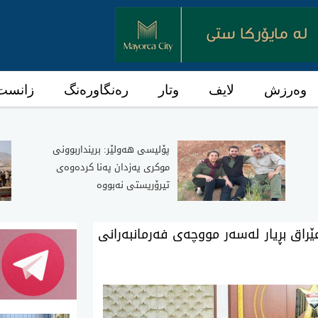
وەرزش
لایف
وتار
رەنگاورەنگ
زانست 
پۆلیسی هەولێر: برینداربوونی
موکری یەزدان پەنا کردەوەی
تیرۆریستی نەبووە
ێراق بڕیار لەسەر مووچەی فەرمانبەرانی