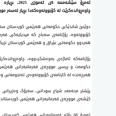
ئەمڕۆ سێشەممە 
چاوەڕواندەکرێت لە کۆبوونەوەکەدا بڕیار لەسەر موو
دوێنێ شاندێکی حکومەتی هەرێمی کوردستان سەرد
کۆبوونەوە، رۆژنامەی سەباح کە میدیایەکی فەرمی
هەردوو حکومەتی عێراق و هەرێمی کوردستان نزیکە
رۆژنامەکە ئاماژەی بەوەشکردووە، چاوەڕواندەک
حکومەت و پرسی مووچەی فەرمانبەرانی هەرێمی 
هەرچەندە لە کارنامەی کۆبوونەوەی ئەنجومەنی وەز
پێشتر محەمەد شیاع سودانی، سەرۆک وەزیرانی عێ
کێشەی مووچەی فەرمانبەرانی هەرێمی کوردستاندای
ئەمڕۆ 68 رۆژە فەرمانبەرانی هەرێمی کورد