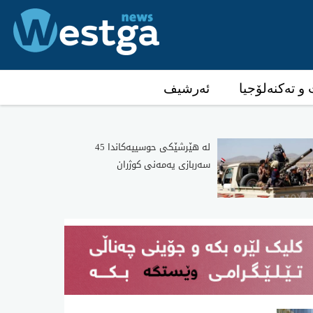
و تەکنەلۆجیا
ئەرشیف
لە هێرشێکی حوسییەکاندا 45
سەربازی یەمەنی کوژران