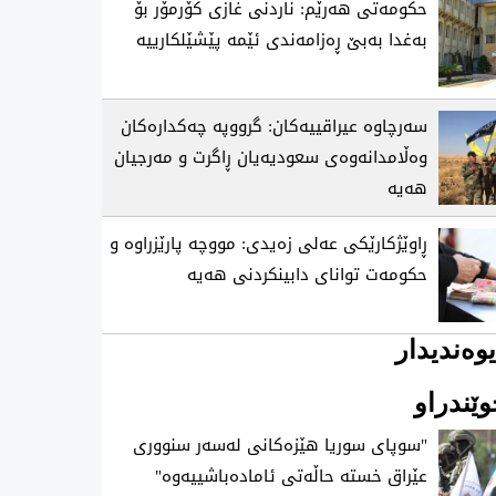
حکومەتی هەرێم: ناردنی غازی کۆرمۆر بۆ
بەغدا بەبێ ڕەزامەندی ئێمە پێشێلکارییە
سەرچاوە عیراقییەکان: گرووپە چەکدارەکان
وەڵامدانەوەی سعودیەیان ڕاگرت و مەرجیان
هەیە
ڕاوێژکارێکی عەلی زەیدی: مووچە پارێزراوە و
حکومەت توانای دابینکردنی هەیە
وەندیدار
ێندراو
"سوپای‌ سوریا هێزه‌كانی‌ له‌سه‌ر سنووری‌
عێراق خسته‌ حاڵه‌تی‌ ئاماده‌باشییه‌وه‌"