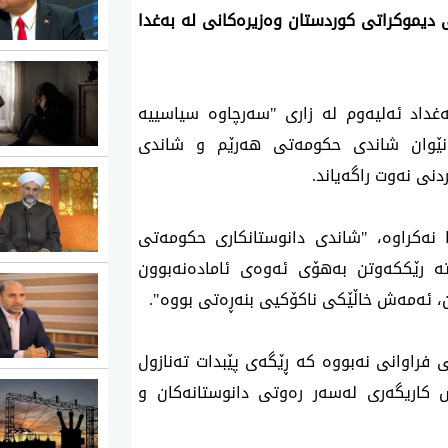
 دیموكراتی‌ كوردستان وه‌زیره‌كانی‌ له‌ به‌غدا
‌ ته‌مموزی‌ 2025 ئاژانسی‌ به‌غداد ئه‌لیه‌وم له‌ زاری‌ "سه‌رچاوه‌ سیاسییه‌
ی نێوان شاندی حكومه‌تی‌ هه‌رێم و شاندی‌
نی نه‌وت راگه‌یاند.
را نه‌كراوه‌، "شاندی دانوستانكاری حكومه‌تی
ه‌ رێككه‌وتن به‌هۆی ئه‌وه‌ی‌ ئاماده‌نه‌بوون
ن، ئه‌مه‌ش خاڵێكی ناكۆكیی بنه‌ڕه‌تی بووه‌".
ی فراوانی نه‌بووه‌ كه‌ ڕێگه‌ی پێبدات ته‌نازول
كاریگه‌ری له‌سه‌ر ره‌وتی دانوستانه‌كان و