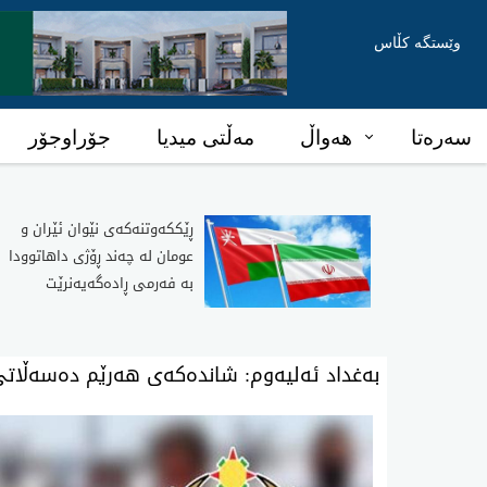
وێستگە کڵاس
سەرەتا
هەواڵ
مەڵتی میدیا
جۆراوجۆر
ڕێککەوتنەکەی نێوان ئێران و
عومان لە چەند ڕۆژی داهاتوودا
بە فەرمی ڕادەگەیەنرێت
به‌غداد ئه‌لیه‌وم: شانده‌كه‌ی‌ هه‌رێم ده‌سه‌ڵا