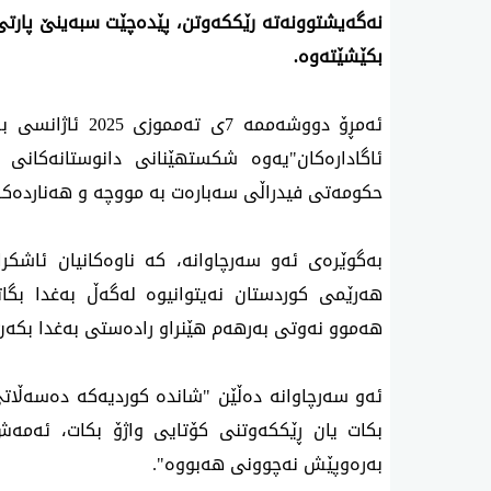
نه‌گه‌یشتوونه‌ته‌ رێككه‌وتن، پێده‌چێت سبه‌ینێ پارتی‌
بكێشێته‌وه‌.
ئه‌مڕۆ دووشه‌ممه‌ 7ی
ئاگاداره‌كان"یه‌وه‌ شكستهێنانی دانوستانه‌كان
حكومه‌تی فیدراڵی سه‌باره‌ت به‌ مووچه‌ و هه‌نارده‌كرد
به‌گوێره‌ی ئه‌و سه‌رچاوانه‌، كه‌ ناوه‌كانیان ئاشك
هه‌رێمی كوردستان نه‌یتوانیوه‌ له‌گه‌ڵ به‌غدا بگات
هه‌موو نه‌وتی به‌رهه‌م هێنراو راده‌ستی‌ به‌غدا بكه‌
ئه‌و سه‌رچاوانه‌ ده‌ڵێن "شانده‌ كوردیه‌كه‌ ده‌سه‌ڵات
بكات یان ڕێككه‌وتنی كۆتایی واژۆ بكات، ئه‌مه‌ش 
به‌ره‌وپێش نه‌چوونی‌ هه‌بووه‌".