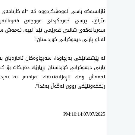
ئاژانسه‌كه‌ باسی‌ له‌وه‌شكردووه‌ كه‌ "له‌ كارنامه‌ی 
عێراق، پرسی خه‌رجكردنی مووچه‌ی فه‌رمانبه‌را
سه‌ردانه‌كه‌ی شاندی هه‌رێمی‌ تێدا نییه‌، ئه‌مه‌ش سه‌
له‌ناو پارتی دیموكراتی كوردستان".
له‌ پێشهاتێكی به‌رچاودا، سه‌رچاوه‌كان ئاماژه‌یان ب
پارتی دیموكراتی كوردستان بڕیارێك ده‌ربكات بۆ كشا
ئه‌مه‌ش وه‌ك ناڕه‌زایه‌تییه‌ك به‌رامبه‌ر به‌ به‌
رێككه‌وتنێكی روون له‌گه‌ڵ به‌غدا".
PM:10:14:07/07/2025