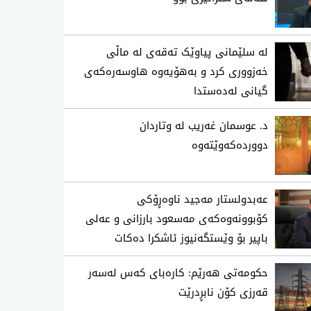
لە سلێمانی پیاوێک تەقەی لە ماڵی
خەزووری کرد و بەهۆیەوە هاوسەرەکەی
گیانی لەدەستدا
د. عوسمان غەریب لە وتاردان
دووردەکەوێتەوە
عەبدولستار مەجید ناوەڕۆكی
كۆبوونەوەكەی مەسعود بارزانی و عەلی
باپیر بۆ وێستگەنیوز ئاشكرا دەكات
حکومەتی هەرێم: کارەبای کەس لەسەر
قەرزی کۆن نابڕدرێت