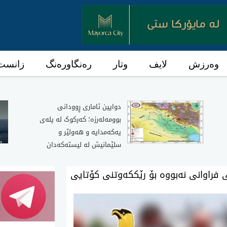
وەرزش
لایف
وتار
رەنگاورەنگ
زانست 
دوایین ئاماری ڕوودانی
بوومەلەرزە؛ کەرکوک لە پلەی
یەکەمدایە و هەولێر و
سلێمانیش لە لیستەکەدان
تی فراوانی نه‌بووه‌ بۆ رێككه‌وتنی كۆتایی