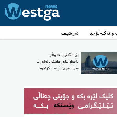
و تەکنەلۆجیا
ئەرشیف
وێستگەنیوز هەواڵی
دامەزراندنی حزبێکی نوێی لە
سلێمانی پشتڕاست کردەوە