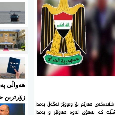
هەواڵی پەی
زۆرترین خو
شانده‌كه‌ی‌ هه‌رێم بۆ وتووێژ له‌گه‌ڵ‌ به‌غدا
شڵێت كه‌ به‌هۆی‌ ئه‌وه‌ هه‌ولێر و به‌غدا