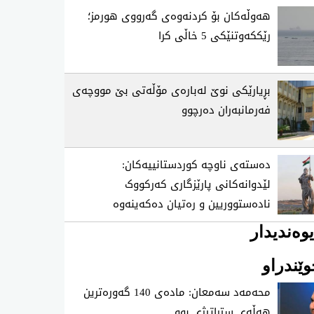
هەوڵەکان بۆ کردنەوەی گەرووی هورمز؛
رێککەوتنێکی 5 خاڵی کرا
بڕیارێکی نوێ لەبارەی مۆڵەتی بێ مووچەی
فەرمانبەران دەرچوو
دەستەی ناوچە کوردستانییەکان:
لێدوانەکانی پارێزگاری کەرکووک
نادەستووریین و رەتیان دەکەینەوە
وەندیدار
ێندراو
محه‌مه‌د سه‌معان: ماده‌ی 140 گه‌وره‌ترین
هه‌ڵه‌ی ستراتیژی‌ بوو