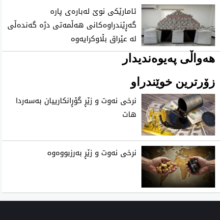
ئامارێکی نوێ لەبارەی پارە
گەڕێندراوەکانی هەڵمەتی دژە گەندەڵی
لە عێراق بڵاوکرایەوە
هەواڵی پەیوەندیدار
زۆرترین خوێندراو
نرخی نه‌وت و زێڕ گۆڕانكارییان به‌سه‌ردا
هات
نرخی نه‌وت و زێڕ به‌رزبووه‌وه‌