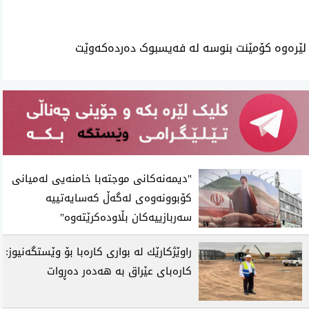
لێرەوە کۆمێنت بنوسە لە فەیسبوک دەردەکەوێت
"دیمه‌نه‌كانی‌ موجته‌با خامنه‌یی له‌میانی‌
كۆبوونه‌وه‌ی‌ له‌گه‌ڵ‌ كه‌سایه‌تییه‌
سه‌ربازییه‌كان بڵاوده‌كرێته‌وه‌"
راوێژكارێك لە بواری كارەبا بۆ وێستگەنیوز:
كارەبای عێراق بە هەدەر دەڕوات