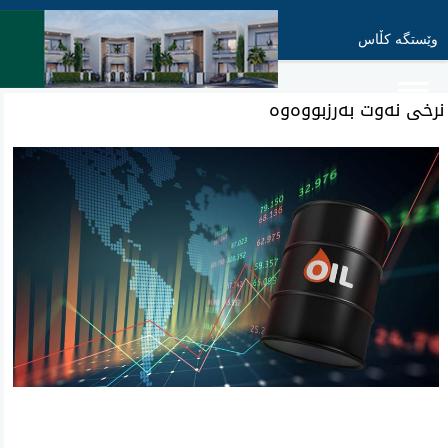
وێستگە کڵاس
نرخی نەوت بەرزبووەوە