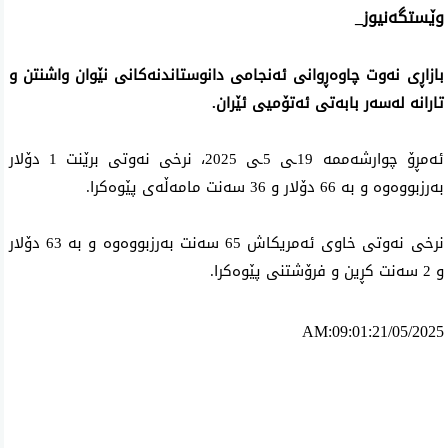
وێستگەنیوز_
بازاڕی نەوت چاوەڕوانی ئەنجامی دانوستاندنەکانی نێوان واشنتن و
تارانە لەسەر بابەتی ئەتۆمیی ئێران.
ئەمڕۆ چوارشەممە 19ـی 5ـی 2025، نرخی نەوتی برێنت 1 دۆلار
بەرزبووەوە و بە 66 دۆلار و 36 سەنت مامەڵەی پێوەکرا.
نرخی نەوتی خاوی ئەمریکاش 65 سەنت بەرزبووەوە و بە 63 دۆلار
و 2 سەنت کڕین و فرۆشتنی پێوەکرا.
AM:09:01:21/05/2025
ئه‌م بابه‌ته 1316 جار خوێنراوه‌ته‌وه‌‌