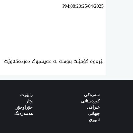
PM:08:20:25/04/2025
ئه‌م بابه‌ته 1780 جار خوێنراوه‌ته‌وه‌‌
لێرەوە کۆمێنت بنوسە لە فەیسبوک دەردەکەوێت
سەرەکی
راپۆرت
کوردستانی
وتار
‌‌عیراقی‌
جۆراوجۆر
‌‌جیهانی‌
هەمەرەنگ
‌‌ئابوری‌