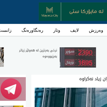
وەرزش
لایف
وتار
رەنگاورەنگ
زانست 
نرخی‌ به‌رنزین له‌ هه‌ولێر زیاتر
به‌رزبووه‌وه‌
ن زیاد نەکراوە