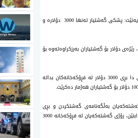
بانکی ناوەندیی عێراق لە راگەیەندراوێکدا رایدەگەیەنێت: پشکی گەشتیار تەنها 3000 دۆلارە و
ێژەی دۆلار بۆ گەشتیاران بەرزکراوەتەوە بۆ
رۆژی 1ـی 7ـی 2024 بانکی ناوەندیی عێراق بڕیاری دا بڕی 3000 دۆلار لە فڕۆکەخانەکان بداتە
شتەکەیان بەڵگەنامەی گەشتکردن و بڕی
پارەکە بە دینار لە یەکێک لە لقەکانی بانکی TBI دابنێن، رۆژی گەشتەکەیان لە فڕۆکەخانە 3000