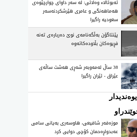
ئه‌بوئالا‌ء وه‌لائی: له‌ سه‌ر داوای‌ چوارچێوه‌ی
هه‌ماهه‌نگی و عامری هێرشكردنه‌سه‌ر
سعودیه‌ راگیرا
پێنتاگۆن به‌ڵگه‌نامه‌ی‌ نوێ ده‌رباره‌ی‌ ته‌نه‌
فڕیوه‌كان بڵاوده‌كاته‌وه‌
38 ساڵ‌ له‌مه‌وبه‌ر شه‌ڕی‌ هه‌شت ساڵه‌ی‌
عێراق - ئێران راگیرا
وەندیدار
ێندراو
موزه‌فه‌ر شافیعی، هاوسه‌ری به‌یانی سامی
عه‌بدولڕه‌حمان كۆچی‌ دوایی كرد