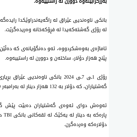
بەرزکرابێتەوە دوورن لە راستییەوە.
لە رۆژی گەشتەکەیدا لە فڕۆکەخانە وەریدەگرێت.
ئاماژەی بەوەشکردووە، ئەو دەنگۆیانەی کە دەڵێن، ر
پێنج هەزار دۆلار، ساختەن و دوورن لە راستییەوە.
گەشتیاران، کە دۆلار بە 132 هەزار دینار لە بەرامبەر 100 دۆلار بۆ گەشتیاران هەژمار دەکرێت.
ئەوەش دوای ئەوەی گەشتیاران دەبێت پێش گە
دۆلارەکە وەردەگرن.