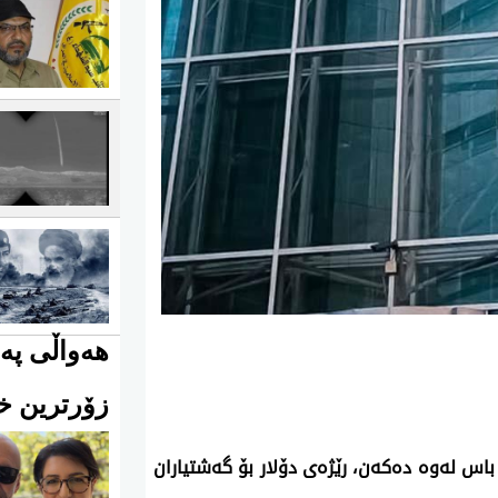
هەواڵی پەی
زۆرترین خو
باس لەوە دەکەن، رێژەی دۆلار بۆ گەشتیاران