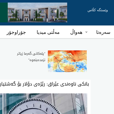
وێستگە کڵاس
سەرەتا
هەواڵ
مەڵتی میدیا
جۆراوجۆر
"پله‌كانی‌ گه‌رما زیاتر
نزمده‌بنه‌وه‌"
بانکی ناوەندی عێراق: رێژەی دۆلار بۆ گەشتیارا