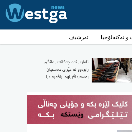
و تەکنەلۆجیا
ئەرشیف
ئاماری ئه‌و چه‌كانه‌ی مانگی
رابردوو له‌ عێراق ده‌ستیان
به‌سه‌رداگیراوه‌، راگه‌یه‌ندرا