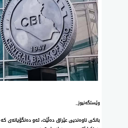
وێستگەنیوز_
بانکی ناوەندیی عێراق دەڵێت، ئەو دەنگۆیانەی کە 