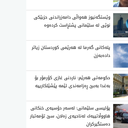
وێستگەنیوز هەواڵی دامەزراندنی حزبێکی
نوێی لە سلێمانی پشتڕاست کردەوە
پلەکانی گەرما لە هەرێمی کوردستان زیاتر
دادەبەزن
حکومەتی هەرێم: ناردنی غازی کۆرمۆر بۆ
بەغدا بەبێ ڕەزامەندی ئێمە پێشێلکارییە
پۆلیسی سلێمانی: له‌سه‌ر دۆسیه‌ی خنكانی
هاووڵاتییه‌ك له‌ناحیه‌ی زه‌لان، سێ تۆمه‌تبار
ده‌ستگیركران