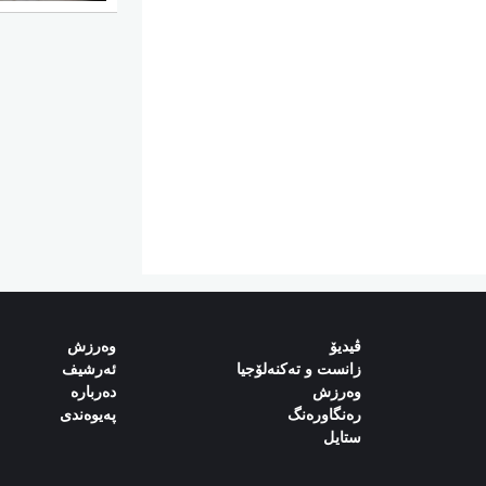
ڤیدیۆ
وەرزش‌
زانست و تەکنەلۆجیا
ئەرشیف
وەرزش
دەربارە‌
رەنگاورەنگ
پەیوەندی‌
ستایل‌